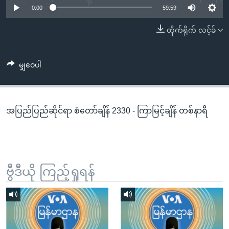
အ
0:00
59:59
သုတပဒေသာ အင်္ဂလိပ်စာ
ညွန်း
Learning English
တိုက်ရိုက် လင့်ခ်
စာမျက်နှာ
သို့
ဗွီအိုအေ လူမှုကွန်ယက်များ
ကျော်
မျှဝေပါ
ကြည့်
ရန်
ဘာသာစကားများ
ရှာဖွေ
အပြည်ပြည်ဆိုင်ရာ စံတော်ချိန် 2330 - ကြာမြင့်ချိန် တစ်နာရီ
ရန်
နေရာ
သို့
ကျော်
ရန်
ဗွီဒီယို ကြည့်ရှုရန်