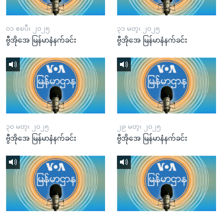
၀၁ ဧၿပီ၊ ၂၀၂၅
၃၁ မတ္၊ ၂၀၂၅
ဗွီအိုအေ မြန်မာနံနက်ခင်း
ဗွီအိုအေ မြန်မာနံနက်ခင်း
၃၀ မတ္၊ ၂၀၂၅
၂၉ မတ္၊ ၂၀၂၅
ဗွီအိုအေ မြန်မာနံနက်ခင်း
ဗွီအိုအေ မြန်မာနံနက်ခင်း