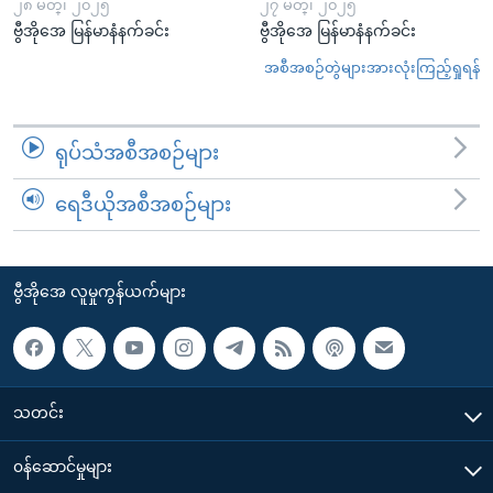
၂၈ မတ္၊ ၂၀၂၅
၂၇ မတ္၊ ၂၀၂၅
ဗွီအိုအေ မြန်မာနံနက်ခင်း
ဗွီအိုအေ မြန်မာနံနက်ခင်း
အစီအစဉ်တွဲများအားလုံးကြည့်ရှုရန်
ရုပ်သံအစီအစဉ်များ
ရေဒီယိုအစီအစဉ်များ
ဗွီအိုအေ လူမှုကွန်ယက်များ
သတင်း
၀န်ဆောင်မှုများ