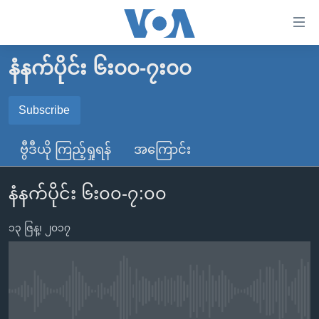
သုံး
ရ
လွယ်ကူ
နံနက်ပိုင်း ၆း၀၀-၇း၀၀
မူလစာမျက်နှာ
စေ
မြန်မာ
Subscribe
သည့်
SUBSCRIBE
ကမ္ဘာ့သတင်းများ
Link
ဗွီဒီယို ကြည့်ရှုရန်
အကြောင်း
ဗွီဒီယို
နိုင်ငံတကာ
များ
Spotify
သတင်းလွတ်လပ်ခွင့်
အမေရိကန်
ပင်မ
နံနက်ပိုင်း ၆း၀၀-၇:၀၀
ရပ်ဝန်းတခု လမ်းတခု အလွန်
တရုတ်
အကြောင်းအရာ
ရယူရန်
သို့
၁၃ ဇြန္၊ ၂၀၁၇
အင်္ဂလိပ်စာလေ့လာမယ်
အစ္စရေး-ပါလက်စတိုင်း
ကျော်
အပတ်စဉ်ကဏ္ဍများ
အမေရိကန်သုံးအီဒီယံ
ကြည့်
ရေဒီယိုနှင့်ရုပ်သံ အချက်အလက်များ
မကြေးမုံရဲ့ အင်္ဂလိပ်စာ
ရေဒီယို
ရန်
No media source currently available
ပင်မ
ရေဒီယို/တီဗွီအစီအစဉ်
ရုပ်ရှင်ထဲက အင်္ဂလိပ်စာ
တီဗွီ