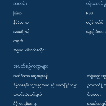
သတင်း
၀န်ဆောင်မှ
မြန်မာ
RSS
နိုင်ငံတကာ
ပေါ့ဒ်ကတ်စ်
အမေရိကန်
နေ့စဉ်အီးမေ
တရုတ်
အစ္စရေး-ပါလက်စတိုင်း
အပတ်စဉ်ကဏ္ဍများ
အယ်ဒီတာနဲ့ ဆွေးနွေးခန်း
သိပ္ပံနဲ့နည်း
ဒီမိုကရေစီ၊ လူ့အခွင့်အရေးနှင့် ခေတ်ပြိုင်ကမ္ဘာ
ဥတုရာသီနဲ့ 
သတင်းသုံးသပ်ချက်
စီးပွားရေး
ဒီမိုကရေစီရေးရာ
တပတ်အတွင်