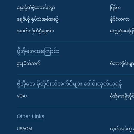
နေ့စဉ်တီဗွီသတင်းလွှာ
မြန်မာ
ရေဒီယို ရုပ်သံအစီအစဉ်
နိုင်ငံတကာ
အပတ်စဉ်တီဗွီမဂ္ဂဇင်း
တွေ့ဆုံမေးမြန
ဗွီအိုအေအကြောင်း
ဌာနမိတ်ဆက်
မီတာလှိုင်းမျာ
ဗွီအိုအေ မိုဘိုင်းလ်အက်ပ်များ ဒေါင်းလုတ်ယူရန်
Learning English
VOA+
ဗွီအိုအေမိုဘ
ဗွီအိုအေ လူမှုကွန်ယက်များ
Other Links
USAGM
လွတ်လပ်တဲ့