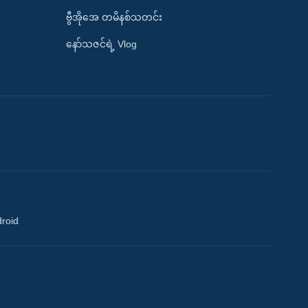
ဗွီအိုအေ တမိနစ်သတင်း
နော်သဇင်ရဲ့ Vlog
droid