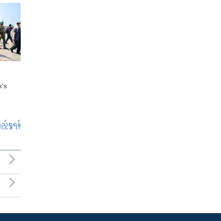
x's
်ရှုရန်