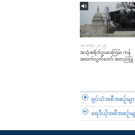
၁၅ မတ္၊ ၂၀၂၅
အသုံးစရိတ်ဥပဒေကြမ်း ကန်
အထက်လွှတ်တော် အတည်ပြု
ရုပ်သံအစီအစဉ်မျာ
ရေဒီယိုအစီအစဉ်မျ