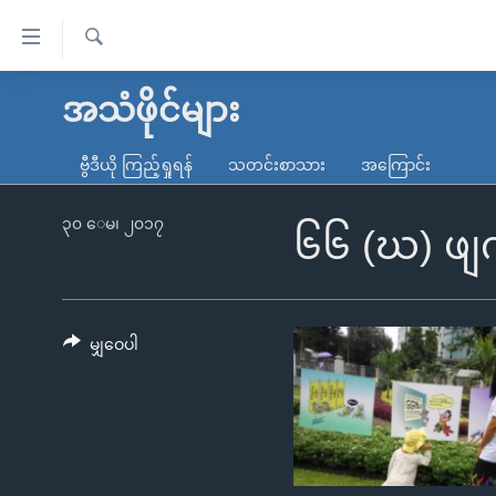
သုံး
ရ
ရှာဖွေ
လွယ်ကူ
မူလစာမျက်နှာ
အသံဖိုင်များ
ရ
စေ
မြန်မာ
လာ
ဗွီဒီယို ကြည့်ရှုရန်
သတင်းစာသား
အကြောင်း
သည့်
ဒ်
ကမ္ဘာ့သတင်းများ
Link
ဗွီဒီယို
နိုင်ငံတကာ
၃၀ ေမ၊ ၂၀၁၇
၆၆ (ဃ) ဖျက
များ
သတင်းလွတ်လပ်ခွင့်
အမေရိကန်
ပင်မ
ရပ်ဝန်းတခု လမ်းတခု အလွန်
တရုတ်
အကြောင်းအရာ
အင်္ဂလိပ်စာလေ့လာမယ်
အစ္စရေး-ပါလက်စတိုင်း
မျှဝေပါ
သို့
အပတ်စဉ်ကဏ္ဍများ
အမေရိကန်သုံးအီဒီယံ
ကျော်
ကြည့်
ရေဒီယိုနှင့်ရုပ်သံ အချက်အလက်များ
မကြေးမုံရဲ့ အင်္ဂလိပ်စာ
ရေဒီယို
ရန်
ရေဒီယို/တီဗွီအစီအစဉ်
ရုပ်ရှင်ထဲက အင်္ဂလိပ်စာ
တီဗွီ
ပင်မ