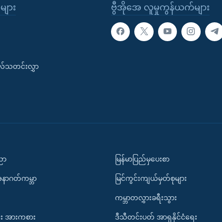
ုများ
ဗွီအိုအေ လူမှုကွန်ယက်များ
းလ်သတင်းလွှာ
ပညာ
မြန်မာပြည်မှပေးစာ
အနာဂတ်ကမ္ဘာ
မြင်ကွင်းကျယ်မှတ်စုများ
ကမ္ဘာတလွှားခရီးသွား
း အားကစား
ဒီသီတင်းပတ် အာရှနိုင်ငံရေး