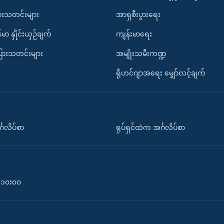
ားသတင်းများ
အာရှစီးပွားရေး
်မာ နှိုင်းယှဉ်ချက်
ကျန်းမာရေး
ပြားသတင်းများ
အမျိုးသမီးကဏ္ဍ
ရိုဟင်ဂျာအရေး မျှော်လင့်ချက်
်္ဂလိပ်စာ
ရုပ်ရှင်ထဲက အင်္ဂလိပ်စာ
၀-၁၀း၀၀