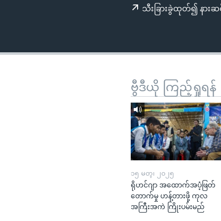
သုတပဒေသာ အင်္ဂလိပ်စာ
အ
သီးခြားခွဲထုတ်၍ နားဆင
ညွန်း
စာမျက်နှာ
သို့
ကျော်
ကြည့်
ရန်
ဗွီဒီယို ကြည့်ရှုရန်
ရှာဖွေ
ရန်
နေရာ
သို့
ကျော်
ရန်
၁၅ မတ္၊ ၂၀၂၅
ရိုဟင်ဂျာ အထောက်အပံ့ဖြတ်
တောက်မှု ဟန့်တားဖို့ ကုလ
အကြီးအကဲ ကြိုးပမ်းမည်