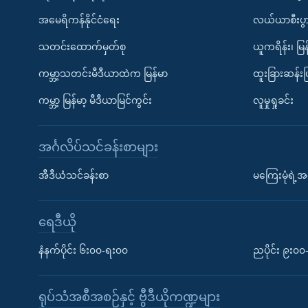
အမေရိကန်နိုင်ငံရေး
လယ်ယာစီးပွ
သတင်းထောက်မှတ်စု
ယူကရိန်း၊ မြန
ကမ္ဘာ့သတင်းမီဒီယာထဲက မြန်မာ
ထူးခြားဆန်း
ကမ္ဘာ့ မြန်မာ့ မီဒီယာမြင်ကွင်း
လူမှုရှုခင်း
အင်္ဂလိပ်သင်ခန်းစာများ
အီဒီယံသင်ခန်းစာ
မကြေးမုံရဲ့အင
ရေဒီယို
နံနက်ပိုင်း ၆း၀၀-ရး၀၀
ညပိုင်း ၉း၀
ရုပ်သံအစီအစဉ်နှင့် ဗွီဒီယိုကဏ္ဍများ