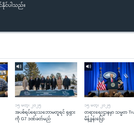
်နိုင်ပါသည်။
၁၅ မတ္၊ ၂၀၂၅
၁၅ မတ္၊ ၂၀၂၅
အပစ်ရပ်ရေးသဘောမတူရင် ရုရှား
တရားရေးဌာနမှာ သမ္မတ T
ကို G7 ဒဏ်ခတ်မည်
မိန့်ခွန်းပြော