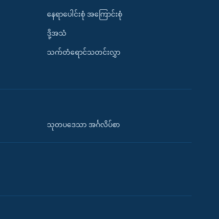
နေရာပေါင်းစုံ အကြောင်းစုံ
ဒို့အသံ
သက်တံရောင်သတင်းလွှာ
သုတပဒေသာ အင်္ဂလိပ်စာ