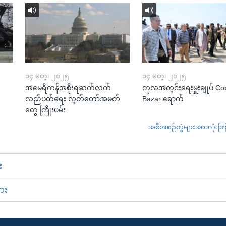
၁၄ မတ္၊ ၂၀၂၅
၁၄ မတ္၊ ၂၀၂၅
အမေရိကန်အစိုးရဆက်လက်
ကုလအတွင်းရေးမှူးချုပ် Co
လည်ပတ်ရေး လွှတ်တော်အမတ်
Bazar ရောက်
တွေ ကြိုးပမ်း
အစီအစဉ်တွဲများအားလုံးကြည့
း
ား