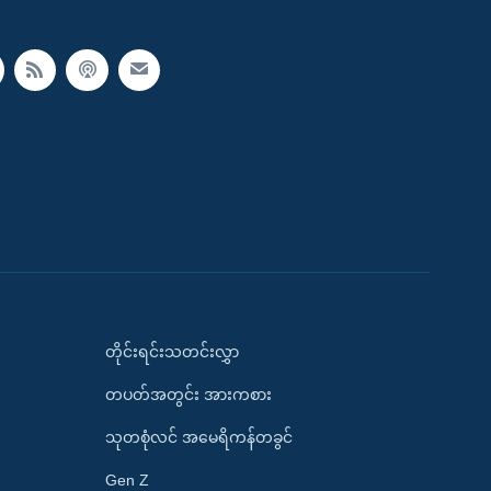
တိုင်းရင်းသတင်းလွှာ
တပတ်အတွင်း အားကစား
သုတစုံလင် အမေရိကန်တခွင်
Gen Z