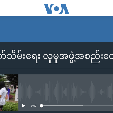
်သိမ်းရေး လူမှုအဖွဲ့အစည်းတွ
No media source currently availa
0:00