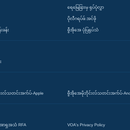
ရေမြေခြားမှ ရုပ်ပုံလွှာ
ပိုလီဂရပ်ဖ်.အင်ဖို
်းခန်း
ဗွီအိုအေ ပုံပြရုပ်သံ
း
ိုင်းလ်သတင်းအက်ပ်-Apple
ဗွီအိုအေမိုဘိုင်းလ်သတင်းအက်ပ်-An
 အာရှအသံ RFA
VOA's Privacy Policy