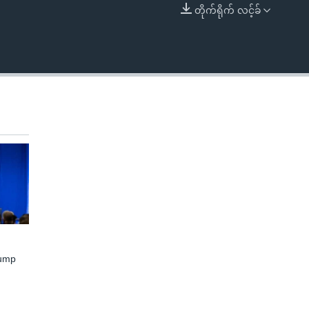
တိုက်ရိုက် လင့်ခ်
EMBED
rump