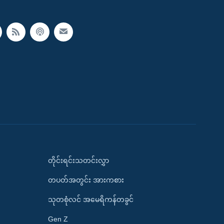
တိုင်းရင်းသတင်းလွှာ
တပတ်အတွင်း အားကစား
သုတစုံလင် အမေရိကန်တခွင်
Gen Z