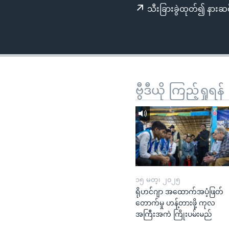
သုတပဒေသာ အင်္ဂလိပ်စာ
အ
သီးခြားခွဲထုတ်၍ နားဆင
ညွန်း
စာမျက်နှာ
သို့
ကျော်
ကြည့်
ရန်
ဗွီဒီယို ကြည့်ရှုရန်
ရှာဖွေ
ရန်
နေရာ
သို့
ကျော်
ရန်
၁၅ မတ္၊ ၂၀၂၅
ရိုဟင်ဂျာ အထောက်အပံ့ဖြတ်
တောက်မှု ဟန့်တားဖို့ ကုလ
အကြီးအကဲ ကြိုးပမ်းမည်