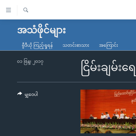
သုံး
ရ
ရှာဖွေ
လွယ်ကူ
မူလစာမျက်နှာ
အသံဖိုင်များ
ရ
စေ
မြန်မာ
လာ
ဗွီဒီယို ကြည့်ရှုရန်
သတင်းစာသား
အကြောင်း
သည့်
ဒ်
ကမ္ဘာ့သတင်းများ
Link
ဗွီဒီယို
နိုင်ငံတကာ
၀၁ ဇြန္၊ ၂၀၁၇
ငြိမ်းချမ်
များ
သတင်းလွတ်လပ်ခွင့်
အမေရိကန်
ပင်မ
ရပ်ဝန်းတခု လမ်းတခု အလွန်
တရုတ်
အကြောင်းအရာ
အင်္ဂလိပ်စာလေ့လာမယ်
အစ္စရေး-ပါလက်စတိုင်း
မျှဝေပါ
သို့
အပတ်စဉ်ကဏ္ဍများ
အမေရိကန်သုံးအီဒီယံ
ကျော်
ကြည့်
ရေဒီယိုနှင့်ရုပ်သံ အချက်အလက်များ
မကြေးမုံရဲ့ အင်္ဂလိပ်စာ
ရေဒီယို
ရန်
ရေဒီယို/တီဗွီအစီအစဉ်
ရုပ်ရှင်ထဲက အင်္ဂလိပ်စာ
တီဗွီ
ပင်မ