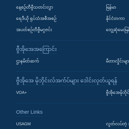
နေ့စဉ်တီဗွီသတင်းလွှာ
မြန်မာ
ရေဒီယို ရုပ်သံအစီအစဉ်
နိုင်ငံတကာ
အပတ်စဉ်တီဗွီမဂ္ဂဇင်း
တွေ့ဆုံမေးမြန
ဗွီအိုအေအကြောင်း
ဌာနမိတ်ဆက်
မီတာလှိုင်းမျာ
ဗွီအိုအေ မိုဘိုင်းလ်အက်ပ်များ ဒေါင်းလုတ်ယူရန်
Learning English
VOA+
ဗွီအိုအေမိုဘ
ဗွီအိုအေ လူမှုကွန်ယက်များ
Other Links
USAGM
လွတ်လပ်တဲ့