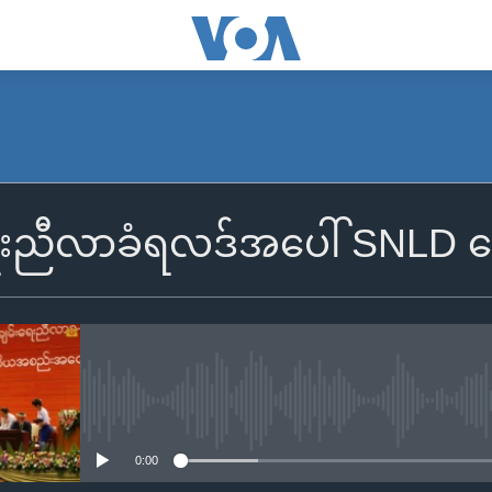
းရေးညီလာခံရလဒ်အပေါ် SNLD ဝ
No media source currently availa
0:00