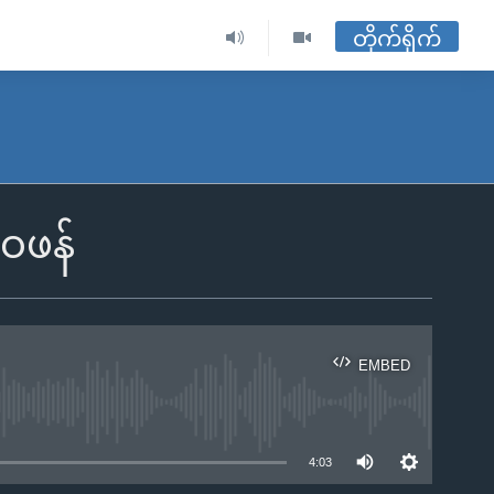
တိုက်ရိုက်
ေဖန်
EMBED
ble
4:03