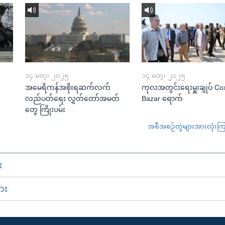
၁၄ မတ္၊ ၂၀၂၅
၁၄ မတ္၊ ၂၀၂၅
အမေရိကန်အစိုးရဆက်လက်
ကုလအတွင်းရေးမှူးချုပ် Co
လည်ပတ်ရေး လွှတ်တော်အမတ်
Bazar ရောက်
တွေ ကြိုးပမ်း
အစီအစဉ်တွဲများအားလုံးကြည့
း
ား