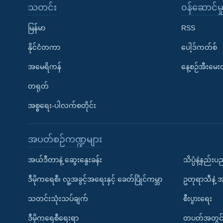
သတင်း
၀န်ဆောင်မှ
မြန်မာ
RSS
နိုင်ငံတကာ
ပေါ့ဒ်ကတ်စ်
အမေရိကန်
နေ့စဉ်အီးမေ
တရုတ်
အစ္စရေး-ပါလက်စတိုင်း
အပတ်စဉ်ကဏ္ဍများ
အယ်ဒီတာနဲ့ ဆွေးနွေးခန်း
သိပ္ပံနဲ့နည်း
ဒီမိုကရေစီ၊ လူ့အခွင့်အရေးနှင့် ခေတ်ပြိုင်ကမ္ဘာ
ဥတုရာသီနဲ့ 
သတင်းသုံးသပ်ချက်
စီးပွားရေး
ဒီမိုကရေစီရေးရာ
တပတ်အတွင်