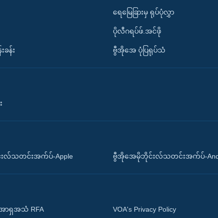
ရေမြေခြားမှ ရုပ်ပုံလွှာ
ပိုလီဂရပ်ဖ်.အင်ဖို
်းခန်း
ဗွီအိုအေ ပုံပြရုပ်သံ
း
ိုင်းလ်သတင်းအက်ပ်-Apple
ဗွီအိုအေမိုဘိုင်းလ်သတင်းအက်ပ်-An
 အာရှအသံ RFA
VOA's Privacy Policy