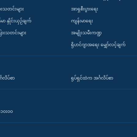
ားသတင်းများ
အာရှစီးပွားရေး
်မာ နှိုင်းယှဉ်ချက်
ကျန်းမာရေး
ပြားသတင်းများ
အမျိုးသမီးကဏ္ဍ
ရိုဟင်ဂျာအရေး မျှော်လင့်ချက်
်္ဂလိပ်စာ
ရုပ်ရှင်ထဲက အင်္ဂလိပ်စာ
၀-၁၀း၀၀