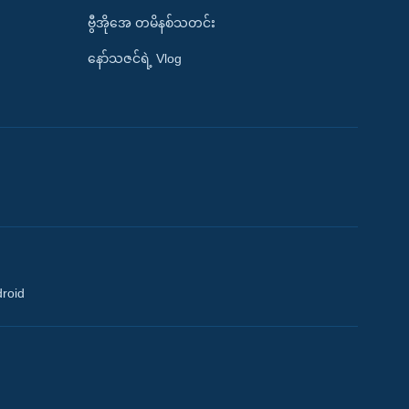
ဗွီအိုအေ တမိနစ်သတင်း
နော်သဇင်ရဲ့ Vlog
droid