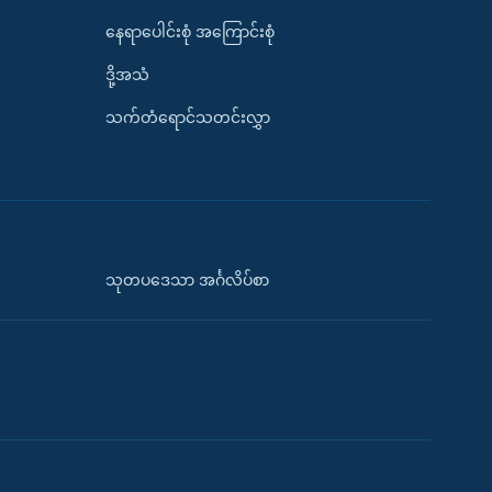
နေရာပေါင်းစုံ အကြောင်းစုံ
ဒို့အသံ
သက်တံရောင်သတင်းလွှာ
သုတပဒေသာ အင်္ဂလိပ်စာ