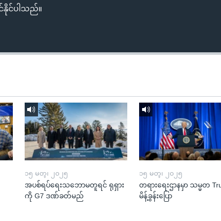
်နိုင်ပါသည်။
၁၅ မတ္၊ ၂၀၂၅
၁၅ မတ္၊ ၂၀၂၅
အပစ်ရပ်ရေးသဘောမတူရင် ရုရှား
တရားရေးဌာနမှာ သမ္မတ T
ကို G7 ဒဏ်ခတ်မည်
မိန့်ခွန်းပြော