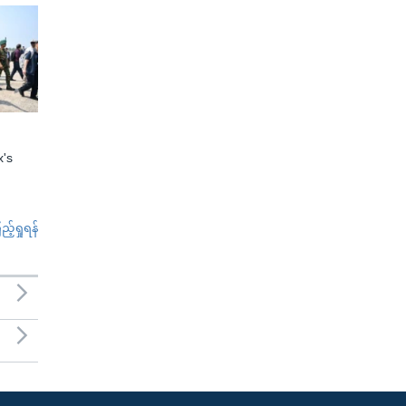
x's
်ရှုရန်