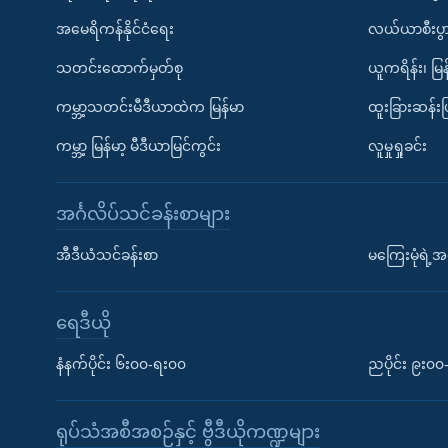
အမေရိကန်နိုင်ငံရေး
လယ်ယာစီးပွ
သတင်းထောက်မှတ်စု
ယူကရိန်း၊ မြန
ကမ္ဘာ့သတင်းမီဒီယာထဲက မြန်မာ
ထူးခြားဆန်း
ကမ္ဘာ့ မြန်မာ့ မီဒီယာမြင်ကွင်း
လူမှုရှုခင်း
အင်္ဂလိပ်သင်ခန်းစာများ
အီဒီယံသင်ခန်းစာ
မကြေးမုံရဲ့အင
ရေဒီယို
နံနက်ပိုင်း ၆း၀၀-ရး၀၀
ညပိုင်း ၉း၀
ရုပ်သံအစီအစဉ်နှင့် ဗွီဒီယိုကဏ္ဍများ