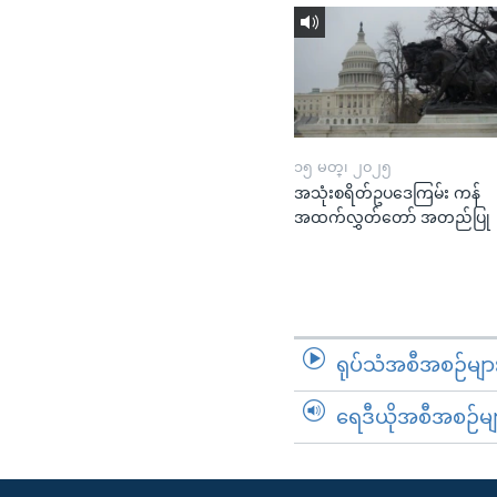
၁၅ မတ္၊ ၂၀၂၅
အသုံးစရိတ်ဥပဒေကြမ်း ကန်
အထက်လွှတ်တော် အတည်ပြု
ရုပ်သံအစီအစဉ်မျာ
ရေဒီယိုအစီအစဉ်မျ