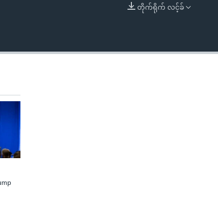
တိုက်ရိုက် လင့်ခ်
EMBED
rump