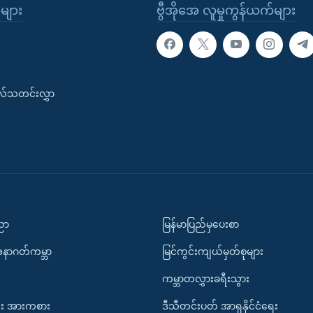
ုများ
ဗွီအိုအေ လူမှုကွန်ယက်များ
းလ်သတင်းလွှာ
ပညာ
မြန်မာပြည်မှပေးစာ
အနာဂတ်ကမ္ဘာ
မြင်ကွင်းကျယ်မှတ်စုများ
ကမ္ဘာတလွှားခရီးသွား
း အားကစား
ဒီသီတင်းပတ် အာရှနိုင်ငံရေး