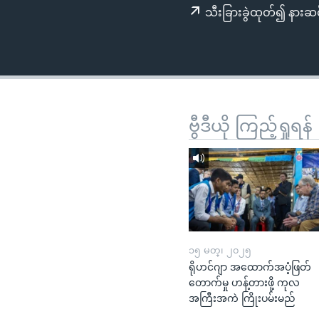
သုတပဒေသာ အင်္ဂလိပ်စာ
အ
သီးခြားခွဲထုတ်၍ နားဆင
ညွန်း
စာမျက်နှာ
သို့
ကျော်
ကြည့်
ရန်
ဗွီဒီယို ကြည့်ရှုရန်
ရှာဖွေ
ရန်
နေရာ
သို့
ကျော်
ရန်
၁၅ မတ္၊ ၂၀၂၅
ရိုဟင်ဂျာ အထောက်အပံ့ဖြတ်
တောက်မှု ဟန့်တားဖို့ ကုလ
အကြီးအကဲ ကြိုးပမ်းမည်