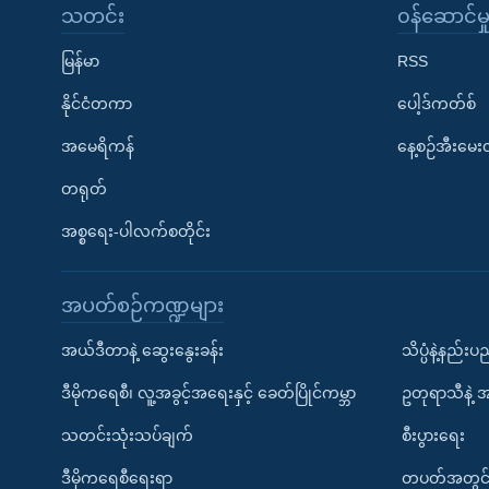
သတင်း
၀န်ဆောင်မှ
မြန်မာ
RSS
နိုင်ငံတကာ
ပေါ့ဒ်ကတ်စ်
အမေရိကန်
နေ့စဉ်အီးမေ
တရုတ်
အစ္စရေး-ပါလက်စတိုင်း
အပတ်စဉ်ကဏ္ဍများ
အယ်ဒီတာနဲ့ ဆွေးနွေးခန်း
သိပ္ပံနဲ့နည်း
ဒီမိုကရေစီ၊ လူ့အခွင့်အရေးနှင့် ခေတ်ပြိုင်ကမ္ဘာ
ဥတုရာသီနဲ့ 
သတင်းသုံးသပ်ချက်
စီးပွားရေး
ဒီမိုကရေစီရေးရာ
တပတ်အတွင်