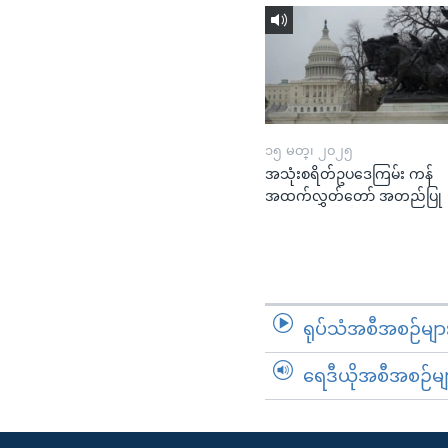
၁၅ မတ္၊ ၂၀၂၅
အသုံးစရိတ်ဥပဒေကြမ်း ကန်
အထက်လွှတ်တော် အတည်ပြု
ရုပ်သံအစီအစဉ်မျာ
ရေဒီယိုအစီအစဉ်မျ