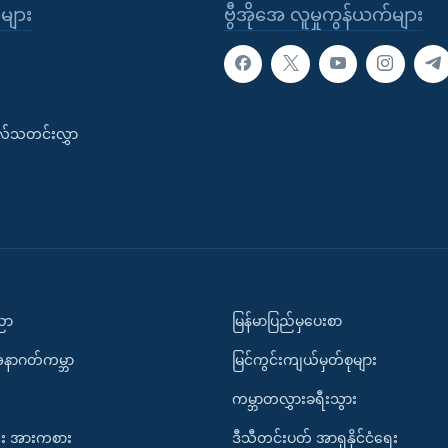
ုများ
ဗွီအိုအေ လူမှုကွန်ယက်များ
းလ်သတင်းလွှာ
ပညာ
မြန်မာပြည်မှပေးစာ
အနာဂတ်ကမ္ဘာ
မြင်ကွင်းကျယ်မှတ်စုများ
ကမ္ဘာတလွှားခရီးသွား
း အားကစား
ဒီသီတင်းပတ် အာရှနိုင်ငံရေး