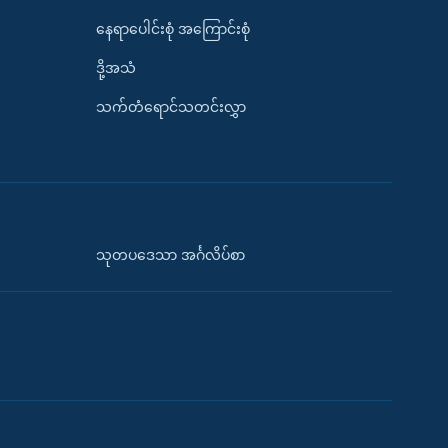
နေရာပေါင်းစုံ အကြောင်းစုံ
ဒို့အသံ
သက်တံရောင်သတင်းလွှာ
သုတပဒေသာ အင်္ဂလိပ်စာ