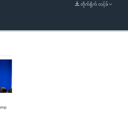
တိုက်ရိုက် လင့်ခ်
EMBED
rump