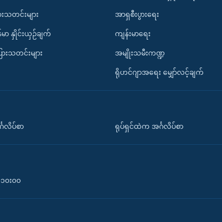
ားသတင်းများ
အာရှစီးပွားရေး
်မာ နှိုင်းယှဉ်ချက်
ကျန်းမာရေး
ပြားသတင်းများ
အမျိုးသမီးကဏ္ဍ
ရိုဟင်ဂျာအရေး မျှော်လင့်ချက်
်္ဂလိပ်စာ
ရုပ်ရှင်ထဲက အင်္ဂလိပ်စာ
၀-၁၀း၀၀