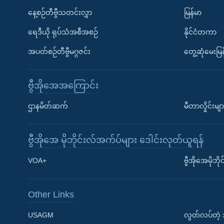
နေ့စဉ်တီဗွီသတင်းလွှာ
မြန်မာ
ရေဒီယို ရုပ်သံအစီအစဉ်
နိုင်ငံတကာ
အပတ်စဉ်တီဗွီမဂ္ဂဇင်း
တွေ့ဆုံမေးမြန
ဗွီအိုအေအကြောင်း
ဌာနမိတ်ဆက်
မီတာလှိုင်းမျာ
ဗွီအိုအေ မိုဘိုင်းလ်အက်ပ်များ ဒေါင်းလုတ်ယူရန်
Learning English
VOA+
ဗွီအိုအေမိုဘ
ဗွီအိုအေ လူမှုကွန်ယက်များ
Other Links
USAGM
လွတ်လပ်တဲ့