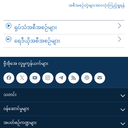
အစီအစဉ်တွဲများအားလုံးကြည့်ရှုရန်
ရုပ်သံအစီအစဉ်များ
ရေဒီယိုအစီအစဉ်များ
ဗွီအိုအေ လူမှုကွန်ယက်များ
သတင်း
၀န်ဆောင်မှုများ
အပတ်စဉ်ကဏ္ဍများ