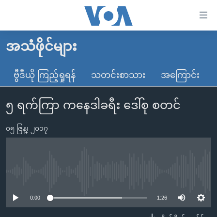
သုံး
ရ
လွယ်ကူ
အသံဖိုင်များ
မူလစာမျက်နှာ
စေ
မြန်မာ
ဗွီဒီယို ကြည့်ရှုရန်
သတင်းစာသား
အကြောင်း
သည့်
ကမ္ဘာ့သတင်းများ
Link
၅ ရက်ကြာ ကနေဒါခရီး ဒေါ်စု စတင်
ဗွီဒီယို
နိုင်ငံတကာ
များ
သတင်းလွတ်လပ်ခွင့်
အမေရိကန်
ပင်မ
၀၅ ဇြန္၊ ၂၀၁၇
ရပ်ဝန်းတခု လမ်းတခု အလွန်
တရုတ်
အကြောင်းအရာ
သို့
အင်္ဂလိပ်စာလေ့လာမယ်
အစ္စရေး-ပါလက်စတိုင်း
ကျော်
အပတ်စဉ်ကဏ္ဍများ
အမေရိကန်သုံးအီဒီယံ
No media source currently available
ကြည့်
ရေဒီယိုနှင့်ရုပ်သံ အချက်အလက်များ
မကြေးမုံရဲ့ အင်္ဂလိပ်စာ
ရေဒီယို
ရန်
0:00
1:26
ပင်မ
ရေဒီယို/တီဗွီအစီအစဉ်
ရုပ်ရှင်ထဲက အင်္ဂလိပ်စာ
တီဗွီ