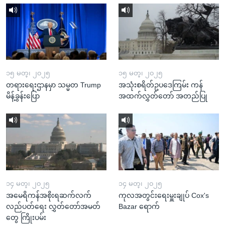
၁၅ မတ္၊ ၂၀၂၅
၁၅ မတ္၊ ၂၀၂၅
တရားရေးဌာနမှာ သမ္မတ Trump
အသုံးစရိတ်ဥပဒေကြမ်း ကန်
မိန့်ခွန်းပြော
အထက်လွှတ်တော် အတည်ပြု
၁၄ မတ္၊ ၂၀၂၅
၁၄ မတ္၊ ၂၀၂၅
အမေရိကန်အစိုးရဆက်လက်
ကုလအတွင်းရေးမှူးချုပ် Cox's
လည်ပတ်ရေး လွှတ်တော်အမတ်
Bazar ရောက်
တွေ ကြိုးပမ်း