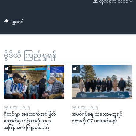
တိုက်ရိုက် လင့်ခ်
အ
သုတပဒေသာ အင်္ဂလိပ်စာ
ညွန်း
Learning English
စာမျက်နှာ
မျှဝေပါ
သို့
ဗွီအိုအေ လူမှုကွန်ယက်များ
ကျော်
ကြည့်
ရန်
ဗွီဒီယို ကြည့်ရှုရန်
ဘာသာစကားများ
ရှာဖွေ
ရန်
နေရာ
သို့
ကျော်
ရန်
၁၅ မတ္၊ ၂၀၂၅
၁၅ မတ္၊ ၂၀၂၅
ရိုဟင်ဂျာ အထောက်အပံ့ဖြတ်
အပစ်ရပ်ရေးသဘောမတူရင်
တောက်မှု ဟန့်တားဖို့ ကုလ
ရုရှားကို G7 ဒဏ်ခတ်မည်
အကြီးအကဲ ကြိုးပမ်းမည်