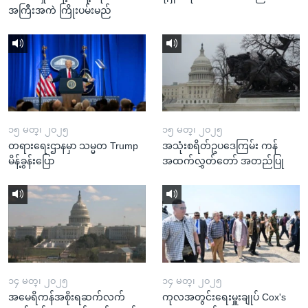
အကြီးအကဲ ကြိုးပမ်းမည်
၁၅ မတ္၊ ၂၀၂၅
၁၅ မတ္၊ ၂၀၂၅
တရားရေးဌာနမှာ သမ္မတ Trump
အသုံးစရိတ်ဥပဒေကြမ်း ကန်
မိန့်ခွန်းပြော
အထက်လွှတ်တော် အတည်ပြု
၁၄ မတ္၊ ၂၀၂၅
၁၄ မတ္၊ ၂၀၂၅
အမေရိကန်အစိုးရဆက်လက်
ကုလအတွင်းရေးမှူးချုပ် Cox's