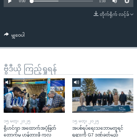
အ
0:00
1:33
သုတပဒေသာ အင်္ဂလိပ်စာ
ညွန်း
Learning English
တိုက်ရိုက် လင့်ခ်
စာမျက်နှာ
သို့
ဗွီအိုအေ လူမှုကွန်ယက်များ
ကျော်
မျှဝေပါ
ကြည့်
ရန်
ဘာသာစကားများ
ရှာဖွေ
ဗွီဒီယို ကြည့်ရှုရန်
ရန်
နေရာ
သို့
ကျော်
ရန်
၁၅ မတ္၊ ၂၀၂၅
၁၅ မတ္၊ ၂၀၂၅
ရိုဟင်ဂျာ အထောက်အပံ့ဖြတ်
အပစ်ရပ်ရေးသဘောမတူရင်
တောက်မှု ဟန့်တားဖို့ ကုလ
ရုရှားကို G7 ဒဏ်ခတ်မည်