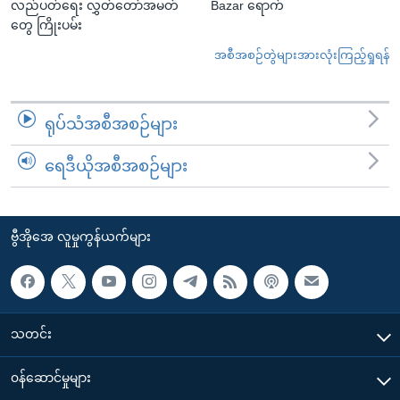
လည်ပတ်ရေး လွှတ်တော်အမတ်
Bazar ရောက်
တွေ ကြိုးပမ်း
အစီအစဉ်တွဲများအားလုံးကြည့်ရှုရန်
ရုပ်သံအစီအစဉ်များ
ရေဒီယိုအစီအစဉ်များ
ဗွီအိုအေ လူမှုကွန်ယက်များ
သတင်း
၀န်ဆောင်မှုများ