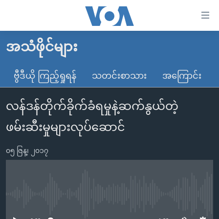
သုံး
ရ
လွယ်ကူ
အသံဖိုင်များ
မူလစာမျက်နှာ
စေ
မြန်မာ
ဗွီဒီယို ကြည့်ရှုရန်
သတင်းစာသား
အကြောင်း
သည့်
ကမ္ဘာ့သတင်းများ
Link
လန်ဒန်တိုက်ခိုက်ခံရမှုနဲ့ဆက်နွယ်တဲ့
ဗွီဒီယို
နိုင်ငံတကာ
များ
သတင်းလွတ်လပ်ခွင့်
အမေရိကန်
ဖမ်းဆီးမှုများလုပ်ဆောင်
ပင်မ
ရပ်ဝန်းတခု လမ်းတခု အလွန်
တရုတ်
အကြောင်းအရာ
၀၅ ဇြန္၊ ၂၀၁၇
သို့
အင်္ဂလိပ်စာလေ့လာမယ်
အစ္စရေး-ပါလက်စတိုင်း
ကျော်
အပတ်စဉ်ကဏ္ဍများ
အမေရိကန်သုံးအီဒီယံ
ကြည့်
ရေဒီယိုနှင့်ရုပ်သံ အချက်အလက်များ
မကြေးမုံရဲ့ အင်္ဂလိပ်စာ
ရေဒီယို
ရန်
No media source currently available
ပင်မ
ရေဒီယို/တီဗွီအစီအစဉ်
ရုပ်ရှင်ထဲက အင်္ဂလိပ်စာ
တီဗွီ