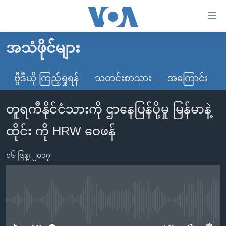
သုံး
ရ
လွယ်ကူ
အသံဖိုင်များ
မူလစာမျက်နှာ
စေ
မြန်မာ
ဗွီဒီယို ကြည့်ရှုရန်
သတင်းစာသား
အကြောင်း
သည့်
ကမ္ဘာ့သတင်းများ
Link
တူရကီနိုင်ငံသားကို ဌာနေပြန်ပို့မှု မြန်မာနဲ့
ဗွီဒီယို
နိုင်ငံတကာ
များ
သတင်းလွတ်လပ်ခွင့်
အမေရိကန်
ထိုင်း ကို HRW ဝေဖန်
ပင်မ
ရပ်ဝန်းတခု လမ်းတခု အလွန်
တရုတ်
အကြောင်းအရာ
၀၆ ဇြန္၊ ၂၀၁၇
သို့
အင်္ဂလိပ်စာလေ့လာမယ်
အစ္စရေး-ပါလက်စတိုင်း
ကျော်
အပတ်စဉ်ကဏ္ဍများ
အမေရိကန်သုံးအီဒီယံ
ကြည့်
ရေဒီယိုနှင့်ရုပ်သံ အချက်အလက်များ
မကြေးမုံရဲ့ အင်္ဂလိပ်စာ
ရေဒီယို
ရန်
No media source currently available
ပင်မ
ရေဒီယို/တီဗွီအစီအစဉ်
ရုပ်ရှင်ထဲက အင်္ဂလိပ်စာ
တီဗွီ