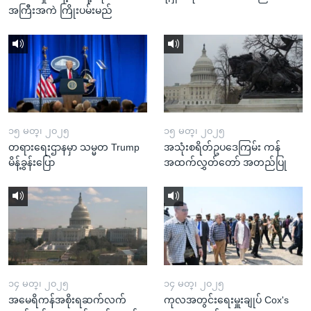
အကြီးအကဲ ကြိုးပမ်းမည်
၁၅ မတ္၊ ၂၀၂၅
၁၅ မတ္၊ ၂၀၂၅
တရားရေးဌာနမှာ သမ္မတ Trump
အသုံးစရိတ်ဥပဒေကြမ်း ကန်
မိန့်ခွန်းပြော
အထက်လွှတ်တော် အတည်ပြု
၁၄ မတ္၊ ၂၀၂၅
၁၄ မတ္၊ ၂၀၂၅
အမေရိကန်အစိုးရဆက်လက်
ကုလအတွင်းရေးမှူးချုပ် Cox's