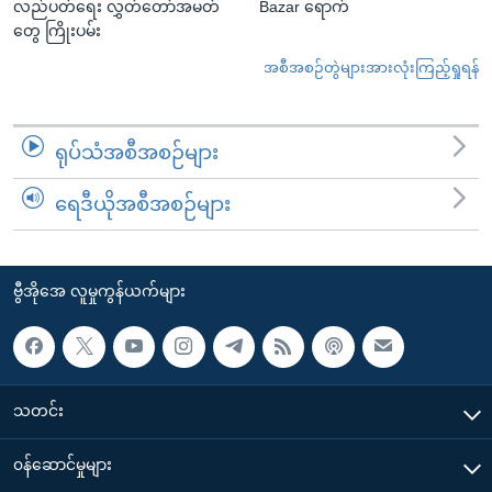
လည်ပတ်ရေး လွှတ်တော်အမတ်
Bazar ရောက်
တွေ ကြိုးပမ်း
အစီအစဉ်တွဲများအားလုံးကြည့်ရှုရန်
ရုပ်သံအစီအစဉ်များ
ရေဒီယိုအစီအစဉ်များ
ဗွီအိုအေ လူမှုကွန်ယက်များ
သတင်း
၀န်ဆောင်မှုများ