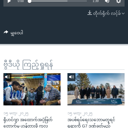
အ
0:00
1:39
သုတပဒေသာ အင်္ဂလိပ်စာ
ညွန်း
Learning English
တိုက်ရိုက် လင့်ခ်
စာမျက်နှာ
သို့
ဗွီအိုအေ လူမှုကွန်ယက်များ
ကျော်
မျှဝေပါ
ကြည့်
ရန်
ဘာသာစကားများ
ရှာဖွေ
ဗွီဒီယို ကြည့်ရှုရန်
ရန်
နေရာ
သို့
ကျော်
ရန်
၁၅ မတ္၊ ၂၀၂၅
၁၅ မတ္၊ ၂၀၂၅
ရိုဟင်ဂျာ အထောက်အပံ့ဖြတ်
အပစ်ရပ်ရေးသဘောမတူရင်
တောက်မှု ဟန့်တားဖို့ ကုလ
ရုရှားကို G7 ဒဏ်ခတ်မည်