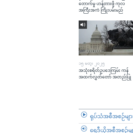
တောက်မှု ဟန့်တားဖို့ ကုလ
အကြီးအကဲ ကြိုးပမ်းမည်
၁၅ မတ္၊ ၂၀၂၅
အသုံးစရိတ်ဥပဒေကြမ်း ကန်
အထက်လွှတ်တော် အတည်ပြု
ရုပ်သံအစီအစဉ်မျာ
ရေဒီယိုအစီအစဉ်မျ