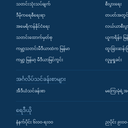
သတင်းသုံးသပ်ချက်
စီးပွားရေး
ဒီမိုကရေစီရေးရာ
တပတ်အတွင်
အမေရိကန်နိုင်ငံရေး
လယ်ယာစီးပွ
သတင်းထောက်မှတ်စု
ယူကရိန်း၊ မြန
ကမ္ဘာ့သတင်းမီဒီယာထဲက မြန်မာ
ထူးခြားဆန်း
ကမ္ဘာ့ မြန်မာ့ မီဒီယာမြင်ကွင်း
လူမှုရှုခင်း
အင်္ဂလိပ်သင်ခန်းစာများ
အီဒီယံသင်ခန်းစာ
မကြေးမုံရဲ့အင
ရေဒီယို
နံနက်ပိုင်း ၆း၀၀-ရး၀၀
ညပိုင်း ၉း၀