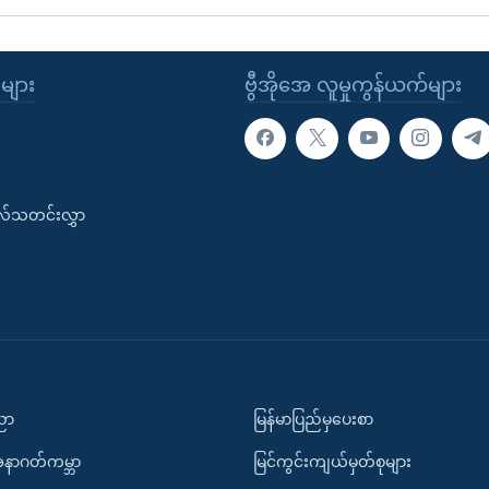
ုများ
ဗွီအိုအေ လူမှုကွန်ယက်များ
းလ်သတင်းလွှာ
ပညာ
မြန်မာပြည်မှပေးစာ
အနာဂတ်ကမ္ဘာ
မြင်ကွင်းကျယ်မှတ်စုများ