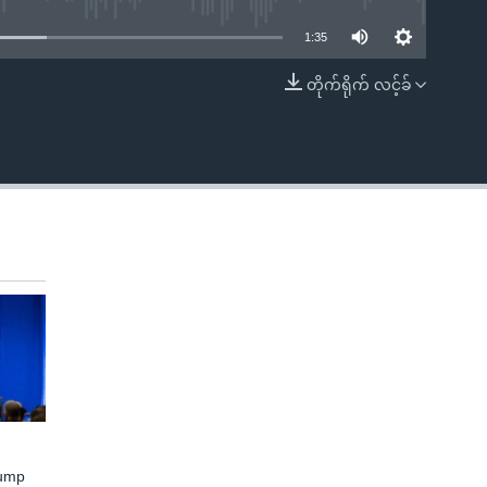
1:35
တိုက်ရိုက် လင့်ခ်
EMBED
rump