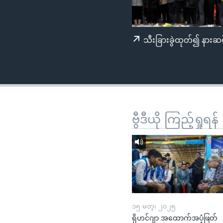
သုတပဒေသာ အင်္ဂလိပ်စာ
အ
ညွန်း
စာမျက်နှာ
သီးခြားခွဲထုတ်၍ နားဆင
သို့
ကျော်
ကြည့်
ရန်
ရှာဖွေ
ရန်
ဗွီဒီယို ကြည့်ရှုရန်
နေရာ
သို့
ကျော်
ရန်
၁၅ မတ္၊ ၂၀၂၅
ရိုဟင်ဂျာ အထောက်အပံ့ဖြတ်