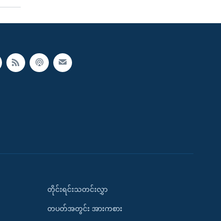
တိုင်းရင်းသတင်းလွှာ
တပတ်အတွင်း အားကစား