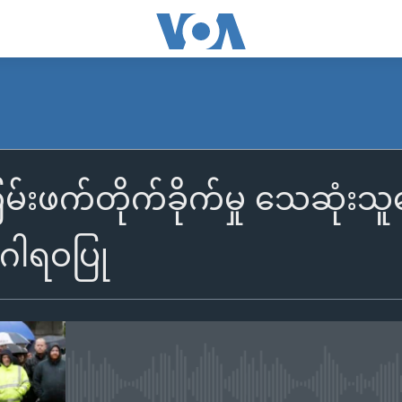
းဖက်တိုက်ခိုက်မှု သေဆုံးသူတွေ
း ဂါရဝပြု
No media source currently availa