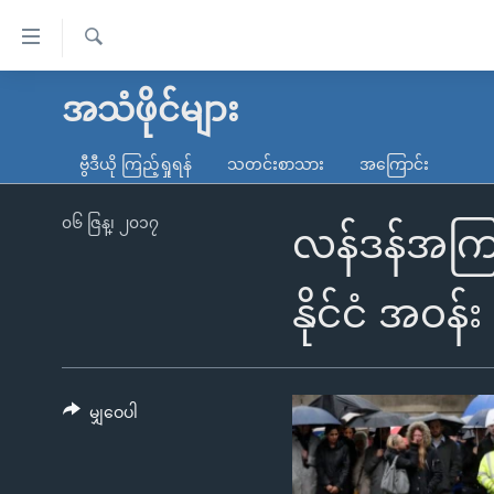
သုံး
ရ
ရှာဖွေ
လွယ်ကူ
မူလစာမျက်နှာ
အသံဖိုင်များ
ရ
စေ
မြန်မာ
လာ
ဗွီဒီယို ကြည့်ရှုရန်
သတင်းစာသား
အကြောင်း
သည့်
ဒ်
ကမ္ဘာ့သတင်းများ
Link
ဗွီဒီယို
နိုင်ငံတကာ
၀၆ ဇြန္၊ ၂၀၁၇
လန်ဒန်အကြမ်
များ
သတင်းလွတ်လပ်ခွင့်
အမေရိကန်
ပင်မ
ရပ်ဝန်းတခု လမ်းတခု အလွန်
တရုတ်
နိုင်ငံ အဝန်
အကြောင်းအရာ
အင်္ဂလိပ်စာလေ့လာမယ်
အစ္စရေး-ပါလက်စတိုင်း
သို့
အပတ်စဉ်ကဏ္ဍများ
အမေရိကန်သုံးအီဒီယံ
ကျော်
ကြည့်
မျှဝေပါ
ရေဒီယိုနှင့်ရုပ်သံ အချက်အလက်များ
မကြေးမုံရဲ့ အင်္ဂလိပ်စာ
ရေဒီယို
ရန်
ရေဒီယို/တီဗွီအစီအစဉ်
ရုပ်ရှင်ထဲက အင်္ဂလိပ်စာ
တီဗွီ
ပင်မ