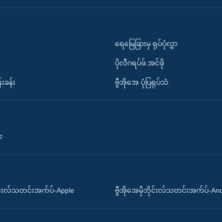
ရေမြေခြားမှ ရုပ်ပုံလွှာ
ပိုလီဂရပ်ဖ်.အင်ဖို
်းခန်း
ဗွီအိုအေ ပုံပြရုပ်သံ
း
ိုင်းလ်သတင်းအက်ပ်-Apple
ဗွီအိုအေမိုဘိုင်းလ်သတင်းအက်ပ်-An