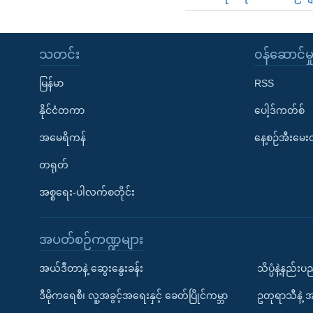
သတင်း
၀န်ဆောင်မှ
မြန်မာ
RSS
နိုင်ငံတကာ
ပေါ့ဒ်ကတ်စ်
အမေရိကန်
နေ့စဉ်အီးမေ
တရုတ်
အစ္စရေး-ပါလက်စတိုင်း
အပတ်စဉ်ကဏ္ဍများ
အယ်ဒီတာနဲ့ ဆွေးနွေးခန်း
သိပ္ပံနဲ့နည်း
ဒီမိုကရေစီ၊ လူ့အခွင့်အရေးနှင့် ခေတ်ပြိုင်ကမ္ဘာ
ဥတုရာသီနဲ့ 