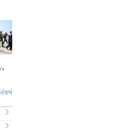
x's
်ရှုရန်