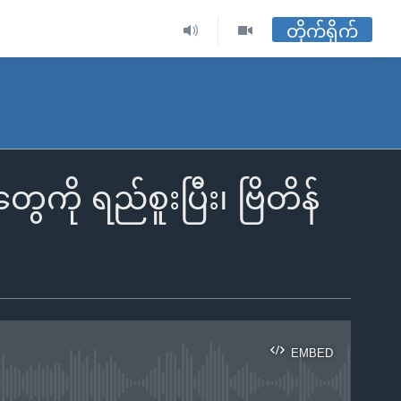
တိုက်ရိုက်
ကို ရည်စူးပြီး၊ ဗြိတိန်
EMBED
ble