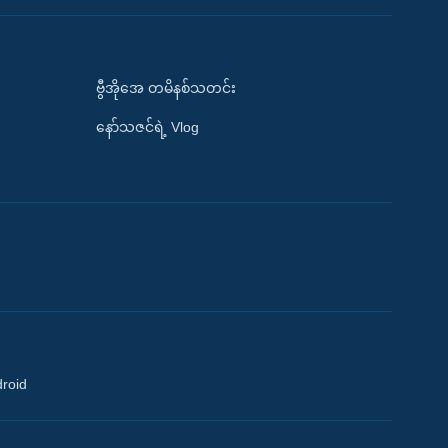
ဗွီအိုအေ တမိနစ်သတင်း
နော်သဇင်ရဲ့ Vlog
droid