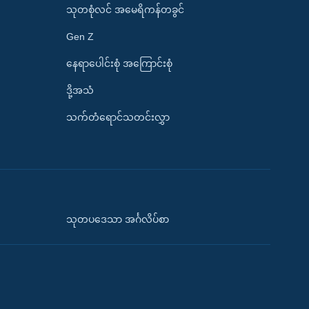
သုတစုံလင် အမေရိကန်တခွင်
Gen Z
နေရာပေါင်းစုံ အကြောင်းစုံ
ဒို့အသံ
သက်တံရောင်သတင်းလွှာ
သုတပဒေသာ အင်္ဂလိပ်စာ