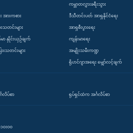
ကမ္ဘာတလွှားခရီးသွား
း အားကစား
ဒီသီတင်းပတ် အာရှနိုင်ငံရေး
ားသတင်းများ
အာရှစီးပွားရေး
်မာ နှိုင်းယှဉ်ချက်
ကျန်းမာရေး
ပြားသတင်းများ
အမျိုးသမီးကဏ္ဍ
ရိုဟင်ဂျာအရေး မျှော်လင့်ချက်
်္ဂလိပ်စာ
ရုပ်ရှင်ထဲက အင်္ဂလိပ်စာ
၀-၁၀း၀၀