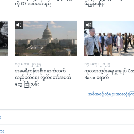
ကို G7 ဒဏ်ခတ်မည်
မိန့်ခွန်းပြော
၁၄ မတ္၊ ၂၀၂၅
၁၄ မတ္၊ ၂၀၂၅
အမေရိကန်အစိုးရဆက်လက်
ကုလအတွင်းရေးမှူးချုပ် Co
လည်ပတ်ရေး လွှတ်တော်အမတ်
Bazar ရောက်
တွေ ကြိုးပမ်း
အစီအစဉ်တွဲများအားလုံးကြည့
း
ား