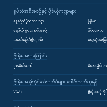
ရုပ်သံအစီအစဉ်နှင့် ဗွီဒီယိုကဏ္ဍများ
နေ့စဉ်တီဗွီသတင်းလွှာ
မြန်မာ
ရေဒီယို ရုပ်သံအစီအစဉ်
နိုင်ငံတကာ
အပတ်စဉ်တီဗွီမဂ္ဂဇင်း
တွေ့ဆုံမေးမြန
ဗွီအိုအေအကြောင်း
ဌာနမိတ်ဆက်
မီတာလှိုင်းမျာ
ဗွီအိုအေ မိုဘိုင်းလ်အက်ပ်များ ဒေါင်းလုတ်ယူရန်
Learning English
VOA+
ဗွီအိုအေမိုဘ
ဗွီအိုအေ လူမှုကွန်ယက်များ