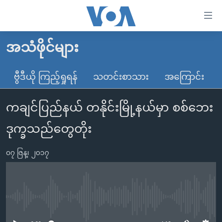
သုံး
ရ
လွယ်ကူ
အသံဖိုင်များ
မူလစာမျက်နှာ
စေ
မြန်မာ
ဗွီဒီယို ကြည့်ရှုရန်
သတင်းစာသား
အကြောင်း
သည့်
ကမ္ဘာ့သတင်းများ
Link
ကချင်ပြည်နယ် တနိုင်းမြို့နယ်မှာ စစ်ဘေး
ဗွီဒီယို
နိုင်ငံတကာ
များ
သတင်းလွတ်လပ်ခွင့်
အမေရိကန်
ဒုက္ခသည်တွေတိုး
ပင်မ
ရပ်ဝန်းတခု လမ်းတခု အလွန်
တရုတ်
အကြောင်းအရာ
၀၇ ဇြန္၊ ၂၀၁၇
သို့
အင်္ဂလိပ်စာလေ့လာမယ်
အစ္စရေး-ပါလက်စတိုင်း
ကျော်
အပတ်စဉ်ကဏ္ဍများ
အမေရိကန်သုံးအီဒီယံ
ကြည့်
ရေဒီယိုနှင့်ရုပ်သံ အချက်အလက်များ
မကြေးမုံရဲ့ အင်္ဂလိပ်စာ
ရေဒီယို
ရန်
No media source currently available
ပင်မ
ရေဒီယို/တီဗွီအစီအစဉ်
ရုပ်ရှင်ထဲက အင်္ဂလိပ်စာ
တီဗွီ