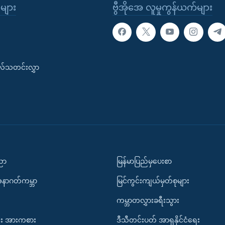
ုများ
ဗွီအိုအေ လူမှုကွန်ယက်များ
းလ်သတင်းလွှာ
ပညာ
မြန်မာပြည်မှပေးစာ
အနာဂတ်ကမ္ဘာ
မြင်ကွင်းကျယ်မှတ်စုများ
ကမ္ဘာတလွှားခရီးသွား
း အားကစား
ဒီသီတင်းပတ် အာရှနိုင်ငံရေး