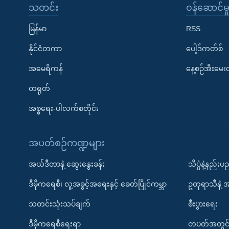
သတင်း
၀န်ဆောင်မှ
မြန်မာ
RSS
နိုင်ငံတကာ
ပေါ့ဒ်ကတ်စ်
အမေရိကန်
နေ့စဉ်အီးမေ
တရုတ်
အစ္စရေး-ပါလက်စတိုင်း
အပတ်စဉ်ကဏ္ဍများ
အယ်ဒီတာနဲ့ ဆွေးနွေးခန်း
သိပ္ပံနဲ့နည်း
ဒီမိုကရေစီ၊ လူ့အခွင့်အရေးနှင့် ခေတ်ပြိုင်ကမ္ဘာ
ဥတုရာသီနဲ့ 
သတင်းသုံးသပ်ချက်
စီးပွားရေး
ဒီမိုကရေစီရေးရာ
တပတ်အတွင်