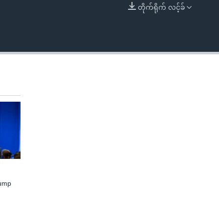
တိုက်ရိုက် လင့်ခ်
EMBED
rump