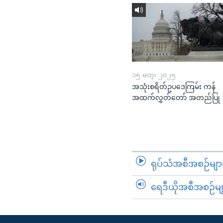
၁၅ မတ္၊ ၂၀၂၅
အသုံးစရိတ်ဥပဒေကြမ်း ကန်
အထက်လွှတ်တော် အတည်ပြု
ရုပ်သံအစီအစဉ်မျာ
ရေဒီယိုအစီအစဉ်မျ