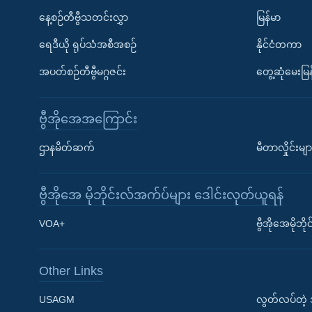
နေ့စဉ်တီဗွီသတင်းလွှာ
မြန်မာ
ရေဒီယို ရုပ်သံအစီအစဉ်
နိုင်ငံတကာ
အပတ်စဉ်တီဗွီမဂ္ဂဇင်း
တွေ့ဆုံမေးမြန
ဗွီအိုအေအကြောင်း
ဌာနမိတ်ဆက်
မီတာလှိုင်းမျာ
ဗွီအိုအေ မိုဘိုင်းလ်အက်ပ်များ ဒေါင်းလုတ်ယူရန်
Learning English
VOA+
ဗွီအိုအေမိုဘ
ဗွီအိုအေ လူမှုကွန်ယက်များ
Other Links
USAGM
လွတ်လပ်တဲ့