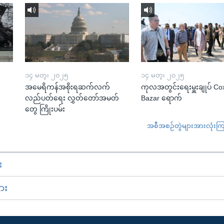
၁၄ မတ္၊ ၂၀၂၅
၁၄ မတ္၊ ၂၀၂၅
အမေရိကန်အစိုးရဆက်လက်
ကုလအတွင်းရေးမှူးချုပ် Co
လည်ပတ်ရေး လွှတ်တော်အမတ်
Bazar ရောက်
တွေ ကြိုးပမ်း
အစီအစဉ်တွဲများအားလုံးကြည့
း
ား