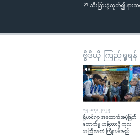
သုတပဒေသာ အင်္ဂလိပ်စာ
အ
သီးခြားခွဲထုတ်၍ နားဆင
ညွန်း
စာမျက်နှာ
သို့
ကျော်
ကြည့်
ရန်
ဗွီဒီယို ကြည့်ရှုရန်
ရှာဖွေ
ရန်
နေရာ
သို့
ကျော်
ရန်
၁၅ မတ္၊ ၂၀၂၅
ရိုဟင်ဂျာ အထောက်အပံ့ဖြတ်
တောက်မှု ဟန့်တားဖို့ ကုလ
အကြီးအကဲ ကြိုးပမ်းမည်