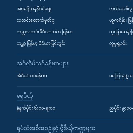
အမေရိကန်နိုင်ငံရေး
လယ်ယာစီးပွ
သတင်းထောက်မှတ်စု
ယူကရိန်း၊ မြန
ကမ္ဘာ့သတင်းမီဒီယာထဲက မြန်မာ
ထူးခြားဆန်း
ကမ္ဘာ့ မြန်မာ့ မီဒီယာမြင်ကွင်း
လူမှုရှုခင်း
အင်္ဂလိပ်သင်ခန်းစာများ
အီဒီယံသင်ခန်းစာ
မကြေးမုံရဲ့အင
ရေဒီယို
နံနက်ပိုင်း ၆း၀၀-ရး၀၀
ညပိုင်း ၉း၀
ရုပ်သံအစီအစဉ်နှင့် ဗွီဒီယိုကဏ္ဍများ