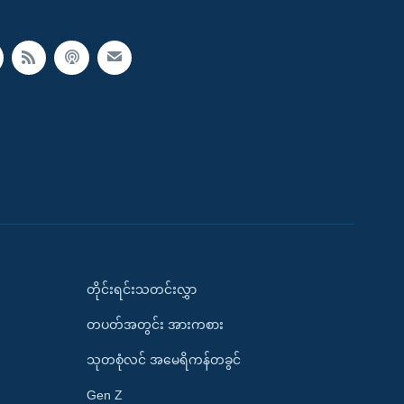
တိုင်းရင်းသတင်းလွှာ
တပတ်အတွင်း အားကစား
သုတစုံလင် အမေရိကန်တခွင်
Gen Z