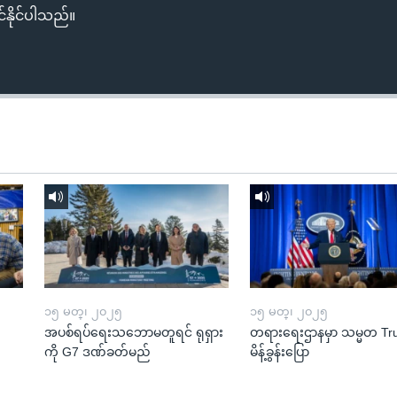
်နိုင်ပါသည်။
၁၅ မတ္၊ ၂၀၂၅
၁၅ မတ္၊ ၂၀၂၅
အပစ်ရပ်ရေးသဘောမတူရင် ရုရှား
တရားရေးဌာနမှာ သမ္မတ T
ကို G7 ဒဏ်ခတ်မည်
မိန့်ခွန်းပြော