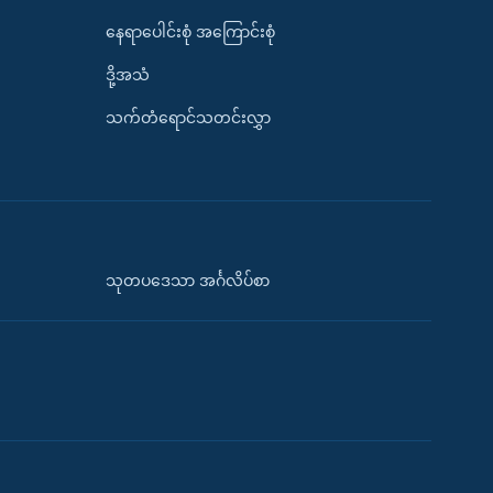
နေရာပေါင်းစုံ အကြောင်းစုံ
ဒို့အသံ
သက်တံရောင်သတင်းလွှာ
သုတပဒေသာ အင်္ဂလိပ်စာ