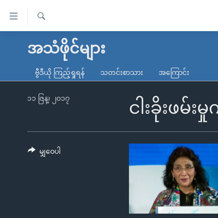
သုံး
ရ
ရှာဖွေ
လွယ်ကူ
မူလစာမျက်နှာ
အသံဖိုင်များ
ရ
စေ
မြန်မာ
လာ
ဗွီဒီယို ကြည့်ရှုရန်
သတင်းစာသား
အကြောင်း
သည့်
ဒ်
ကမ္ဘာ့သတင်းများ
Link
ဗွီဒီယို
နိုင်ငံတကာ
၁၁ ဇြန္၊ ၂၀၁၇
ငါးခိုးဖမ်းမှ
များ
သတင်းလွတ်လပ်ခွင့်
အမေရိကန်
ပင်မ
ရပ်ဝန်းတခု လမ်းတခု အလွန်
တရုတ်
အကြောင်းအရာ
အင်္ဂလိပ်စာလေ့လာမယ်
အစ္စရေး-ပါလက်စတိုင်း
မျှဝေပါ
သို့
အပတ်စဉ်ကဏ္ဍများ
အမေရိကန်သုံးအီဒီယံ
ကျော်
ကြည့်
ရေဒီယိုနှင့်ရုပ်သံ အချက်အလက်များ
မကြေးမုံရဲ့ အင်္ဂလိပ်စာ
ရေဒီယို
ရန်
ရေဒီယို/တီဗွီအစီအစဉ်
ရုပ်ရှင်ထဲက အင်္ဂလိပ်စာ
တီဗွီ
ပင်မ