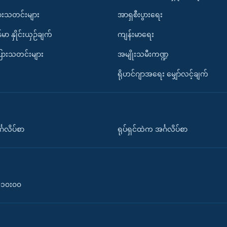
ားသတင်းများ
အာရှစီးပွားရေး
်မာ နှိုင်းယှဉ်ချက်
ကျန်းမာရေး
ပြားသတင်းများ
အမျိုးသမီးကဏ္ဍ
ရိုဟင်ဂျာအရေး မျှော်လင့်ချက်
်္ဂလိပ်စာ
ရုပ်ရှင်ထဲက အင်္ဂလိပ်စာ
၀-၁၀း၀၀