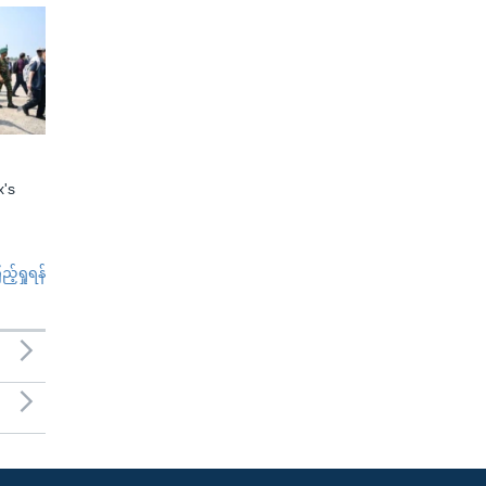
x's
်ရှုရန်