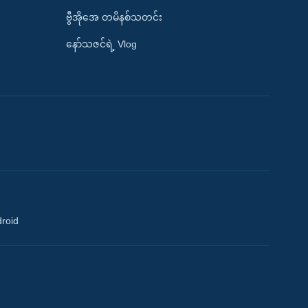
ဗွီအိုအေ တမိနစ်သတင်း
နော်သဇင်ရဲ့ Vlog
droid