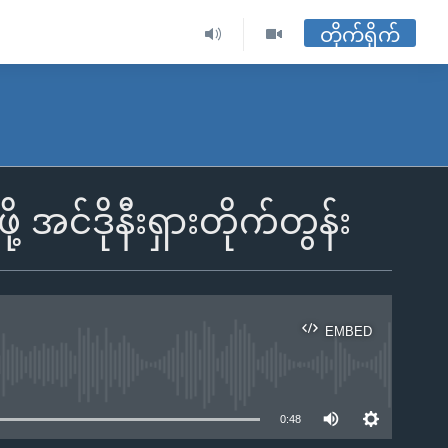
တိုက်ရိုက်
ု့ အင်ဒိုနီးရှားတိုက်တွန်း
EMBED
ble
0:48