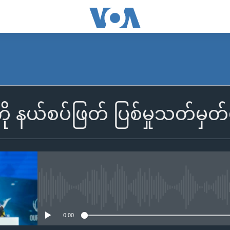
ုကို နယ်စပ်ဖြတ် ပြစ်မှုသတ်မှတ်ဖိ
No media source currently availa
0:00