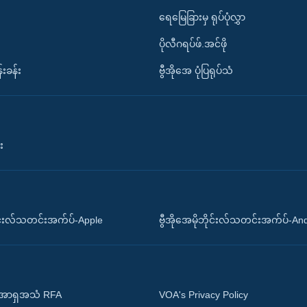
ရေမြေခြားမှ ရုပ်ပုံလွှာ
ပိုလီဂရပ်ဖ်.အင်ဖို
်းခန်း
ဗွီအိုအေ ပုံပြရုပ်သံ
း
ိုင်းလ်သတင်းအက်ပ်-Apple
ဗွီအိုအေမိုဘိုင်းလ်သတင်းအက်ပ်-An
 အာရှအသံ RFA
VOA's Privacy Policy