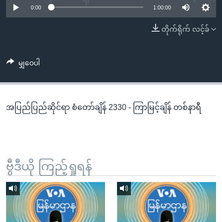
အ
0:00
1:00:00
သုတပဒေသာ အင်္ဂလိပ်စာ
ညွန်း
Learning English
တိုက်ရိုက် လင့်ခ်
စာမျက်နှာ
သို့
ဗွီအိုအေ လူမှုကွန်ယက်များ
ကျော်
မျှဝေပါ
ကြည့်
ရန်
ဘာသာစကားများ
ရှာဖွေ
အပြည်ပြည်ဆိုင်ရာ စံတော်ချိန် 2330 - ကြာမြင့်ချိန် တစ်နာရီ
ရန်
နေရာ
သို့
ကျော်
ရန်
ဗွီဒီယို ကြည့်ရှုရန်