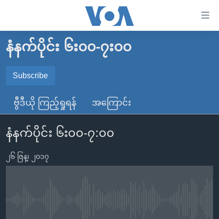
သုံး
ရ
လွယ်ကူ
နံနက်ပိုင်း ၆း၀၀-၇း၀၀
မူလစာမျက်နှာ
စေ
မြန်မာ
Subscribe
သည့်
SUBSCRIBE
ကမ္ဘာ့သတင်းများ
Link
ဗွီဒီယို ကြည့်ရှုရန်
အကြောင်း
ဗွီဒီယို
နိုင်ငံတကာ
များ
Spotify
သတင်းလွတ်လပ်ခွင့်
အမေရိကန်
ပင်မ
နံနက်ပိုင်း ၆း၀၀-၇:၀၀
ရပ်ဝန်းတခု လမ်းတခု အလွန်
တရုတ်
အကြောင်းအရာ
ရယူရန်
သို့
၂၆ ဇြန္၊ ၂၀၁၇
အင်္ဂလိပ်စာလေ့လာမယ်
အစ္စရေး-ပါလက်စတိုင်း
ကျော်
အပတ်စဉ်ကဏ္ဍများ
အမေရိကန်သုံးအီဒီယံ
ကြည့်
ရေဒီယိုနှင့်ရုပ်သံ အချက်အလက်များ
မကြေးမုံရဲ့ အင်္ဂလိပ်စာ
ရေဒီယို
ရန်
No media source currently available
ပင်မ
ရေဒီယို/တီဗွီအစီအစဉ်
ရုပ်ရှင်ထဲက အင်္ဂလိပ်စာ
တီဗွီ