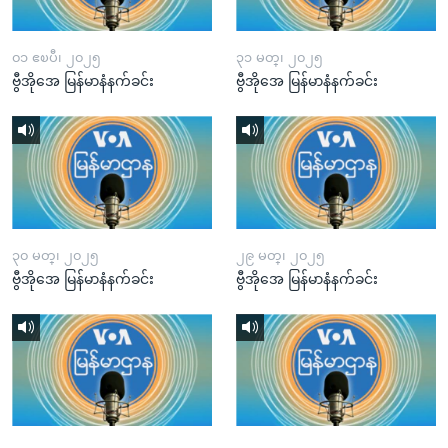
၀၁ ဧၿပီ၊ ၂၀၂၅
၃၁ မတ္၊ ၂၀၂၅
ဗွီအိုအေ မြန်မာနံနက်ခင်း
ဗွီအိုအေ မြန်မာနံနက်ခင်း
၃၀ မတ္၊ ၂၀၂၅
၂၉ မတ္၊ ၂၀၂၅
ဗွီအိုအေ မြန်မာနံနက်ခင်း
ဗွီအိုအေ မြန်မာနံနက်ခင်း