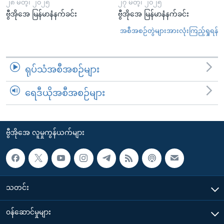
၂၈ မတ္၊ ၂၀၂၅
၂၇ မတ္၊ ၂၀၂၅
ဗွီအိုအေ မြန်မာနံနက်ခင်း
ဗွီအိုအေ မြန်မာနံနက်ခင်း
အစီအစဉ်တွဲများအားလုံးကြည့်ရှုရန်
ရုပ်သံအစီအစဉ်များ
ရေဒီယိုအစီအစဉ်များ
ဗွီအိုအေ လူမှုကွန်ယက်များ
သတင်း
၀န်ဆောင်မှုများ