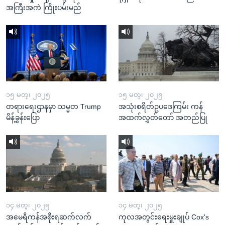
အကြီးအကဲ ကြိုးပမ်းမည်
၁၅ မတ္၊ ၂၀၂၅
၁၅ မတ္၊ ၂၀၂၅
တရားရေးဌာနမှာ သမ္မတ Trump
အသုံးစရိတ်ဥပဒေကြမ်း ကန်
မိန့်ခွန်းပြော
အထက်လွှတ်တော် အတည်ပြု
၁၄ မတ္၊ ၂၀၂၅
၁၄ မတ္၊ ၂၀၂၅
အမေရိကန်အစိုးရဆက်လက်
ကုလအတွင်းရေးမှူးချုပ် Cox's