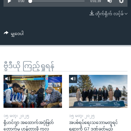
အ
0:00
0:01:39
သုတပဒေသာ အင်္ဂလိပ်စာ
ညွန်း
Learning English
တိုက်ရိုက် လင့်ခ်
စာမျက်နှာ
သို့
ဗွီအိုအေ လူမှုကွန်ယက်များ
ကျော်
မျှဝေပါ
ကြည့်
ရန်
ဘာသာစကားများ
ရှာဖွေ
ဗွီဒီယို ကြည့်ရှုရန်
ရန်
နေရာ
သို့
ကျော်
ရန်
၁၅ မတ္၊ ၂၀၂၅
၁၅ မတ္၊ ၂၀၂၅
ရိုဟင်ဂျာ အထောက်အပံ့ဖြတ်
အပစ်ရပ်ရေးသဘောမတူရင်
တောက်မှု ဟန့်တားဖို့ ကုလ
ရုရှားကို G7 ဒဏ်ခတ်မည်