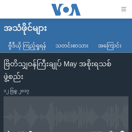
သုံး
ရ
လွယ်ကူ
အသံဖိုင်များ
မူလစာမျက်နှာ
စေ
မြန်မာ
ဗွီဒီယို ကြည့်ရှုရန်
သတင်းစာသား
အကြောင်း
သည့်
ကမ္ဘာ့သတင်းများ
Link
ဗြိတိသျှဝန်ကြီးချုပ် May အစိုးရသစ်
ဗွီဒီယို
နိုင်ငံတကာ
များ
သတင်းလွတ်လပ်ခွင့်
အမေရိကန်
ဖွဲ့စည်း
ပင်မ
ရပ်ဝန်းတခု လမ်းတခု အလွန်
တရုတ်
အကြောင်းအရာ
၁၂ ဇြန္၊ ၂၀၁၇
သို့
အင်္ဂလိပ်စာလေ့လာမယ်
အစ္စရေး-ပါလက်စတိုင်း
ကျော်
အပတ်စဉ်ကဏ္ဍများ
အမေရိကန်သုံးအီဒီယံ
ကြည့်
ရေဒီယိုနှင့်ရုပ်သံ အချက်အလက်များ
မကြေးမုံရဲ့ အင်္ဂလိပ်စာ
ရေဒီယို
ရန်
No media source currently available
ပင်မ
ရေဒီယို/တီဗွီအစီအစဉ်
ရုပ်ရှင်ထဲက အင်္ဂလိပ်စာ
တီဗွီ