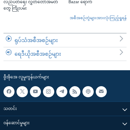
လည်ပတ်ရေး လွှတ်တော်အမတ်
Bazar ရောက်
တွေ ကြိုးပမ်း
အစီအစဉ်တွဲများအားလုံးကြည့်ရှုရန်
ရုပ်သံအစီအစဉ်များ
ရေဒီယိုအစီအစဉ်များ
ဗွီအိုအေ လူမှုကွန်ယက်များ
သတင်း
၀န်ဆောင်မှုများ