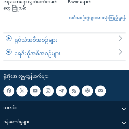
လည်ပတ်ရေး လွှတ်တော်အမတ်
Bazar ရောက်
တွေ ကြိုးပမ်း
အစီအစဉ်တွဲများအားလုံးကြည့်ရှုရန်
ရုပ်သံအစီအစဉ်များ
ရေဒီယိုအစီအစဉ်များ
ဗွီအိုအေ လူမှုကွန်ယက်များ
သတင်း
၀န်ဆောင်မှုများ