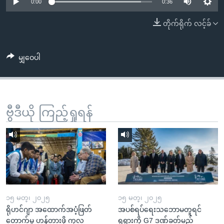
အ
0:00
0:36
သုတပဒေသာ အင်္ဂလိပ်စာ
ညွန်း
Learning English
တိုက်ရိုက် လင့်ခ်
စာမျက်နှာ
သို့
ဗွီအိုအေ လူမှုကွန်ယက်များ
ကျော်
မျှဝေပါ
ကြည့်
ရန်
ဘာသာစကားများ
ရှာဖွေ
ဗွီဒီယို ကြည့်ရှုရန်
ရန်
နေရာ
သို့
ကျော်
ရန်
၁၅ မတ္၊ ၂၀၂၅
၁၅ မတ္၊ ၂၀၂၅
ရိုဟင်ဂျာ အထောက်အပံ့ဖြတ်
အပစ်ရပ်ရေးသဘောမတူရင်
တောက်မှု ဟန့်တားဖို့ ကုလ
ရုရှားကို G7 ဒဏ်ခတ်မည်