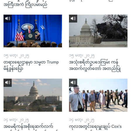
အကြီးအကဲ ကြိုးပမ်းမည်
၁၅ မတ္၊ ၂၀၂၅
၁၅ မတ္၊ ၂၀၂၅
တရားရေးဌာနမှာ သမ္မတ Trump
အသုံးစရိတ်ဥပဒေကြမ်း ကန်
မိန့်ခွန်းပြော
အထက်လွှတ်တော် အတည်ပြု
၁၄ မတ္၊ ၂၀၂၅
၁၄ မတ္၊ ၂၀၂၅
အမေရိကန်အစိုးရဆက်လက်
ကုလအတွင်းရေးမှူးချုပ် Cox's