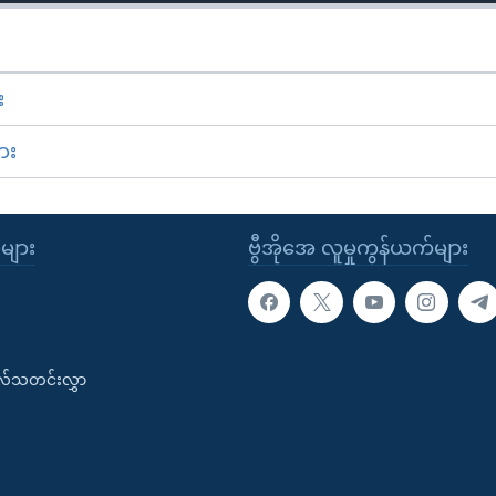
း
ား
ုများ
ဗွီအိုအေ လူမှုကွန်ယက်များ
းလ်သတင်းလွှာ