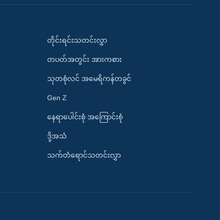
တိုင်းရင်းသတင်းလွှာ
တပတ်အတွင်း အားကစား
သုတစုံလင် အမေရိကန်တခွင်
Gen Z
နေရာပေါင်းစုံ အကြောင်းစုံ
ဒို့အသံ
သက်တံရောင်သတင်းလွှာ