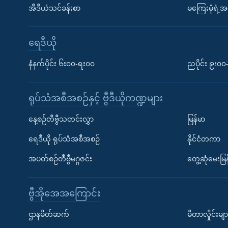
အီဒီယံသင်ခန်းစာ
မကြေးမုံရဲ့အင
ရေဒီယို
နံနက်ပိုင်း ၆း၀၀-ရး၀၀
ညပိုင်း ၉း၀
ရုပ်သံအစီအစဉ်နှင့် ဗွီဒီယိုကဏ္ဍများ
နေ့စဉ်တီဗွီသတင်းလွှာ
မြန်မာ
ရေဒီယို ရုပ်သံအစီအစဉ်
နိုင်ငံတကာ
အပတ်စဉ်တီဗွီမဂ္ဂဇင်း
တွေ့ဆုံမေးမြန
ဗွီအိုအေအကြောင်း
ဌာနမိတ်ဆက်
မီတာလှိုင်းမျာ