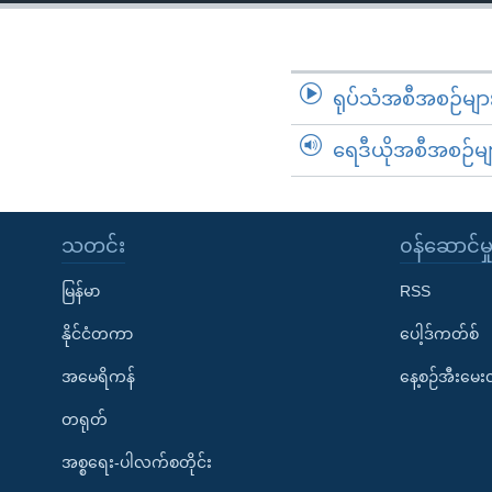
သုတပဒေသာ အင်္ဂလိပ်စာ
အ
ညွန်း
စာမျက်နှာ
သို့
ရုပ်သံအစီအစဉ်မျာ
ကျော်
ရေဒီယိုအစီအစဉ်မျ
ကြည့်
ရန်
ရှာဖွေ
ရန်
သတင်း
၀န်ဆောင်မှ
နေရာ
မြန်မာ
RSS
သို့
ကျော်
နိုင်ငံတကာ
ပေါ့ဒ်ကတ်စ်
ရန်
အမေရိကန်
နေ့စဉ်အီးမေ
တရုတ်
အစ္စရေး-ပါလက်စတိုင်း