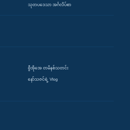
သုတပဒေသာ အင်္ဂလိပ်စာ
ဗွီအိုအေ တမိနစ်သတင်း
နော်သဇင်ရဲ့ Vlog