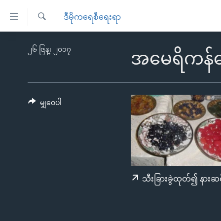
သုံး
ဒီမိုကရေစီရေးရာ
ရ
ရှာဖွေ
လွယ်ကူ
မူလစာမျက်နှာ
၂၆ ဇြန္၊ ၂၀၁၇
ရ
အမေရိကန်ရ
စေ
မြန်မာ
လာ
သည့်
ဒ်
ကမ္ဘာ့သတင်းများ
Link
ဗွီဒီယို
နိုင်ငံတကာ
မျှဝေပါ
များ
သတင်းလွတ်လပ်ခွင့်
အမေရိကန်
ပင်မ
ရပ်ဝန်းတခု လမ်းတခု အလွန်
တရုတ်
အကြောင်းအရာ
အင်္ဂလိပ်စာလေ့လာမယ်
အစ္စရေး-ပါလက်စတိုင်း
သို့
အပတ်စဉ်ကဏ္ဍများ
အမေရိကန်သုံးအီဒီယံ
ကျော်
သီးခြားခွဲထုတ်၍ နားဆင
ကြည့်
ရေဒီယိုနှင့်ရုပ်သံ အချက်အလက်များ
မကြေးမုံရဲ့ အင်္ဂလိပ်စာ
ရေဒီယို
ရန်
ရေဒီယို/တီဗွီအစီအစဉ်
ရုပ်ရှင်ထဲက အင်္ဂလိပ်စာ
တီဗွီ
ပင်မ