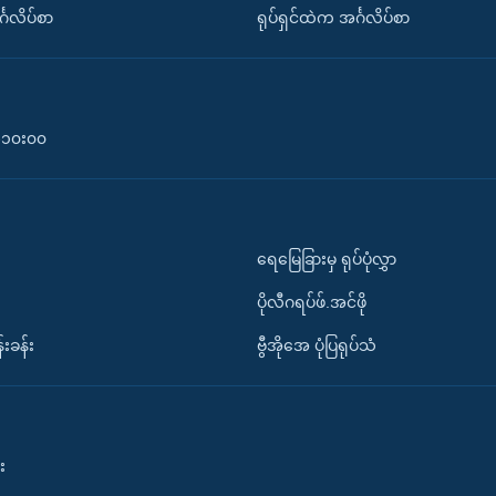
်္ဂလိပ်စာ
ရုပ်ရှင်ထဲက အင်္ဂလိပ်စာ
၀-၁၀း၀၀
ရေမြေခြားမှ ရုပ်ပုံလွှာ
ပိုလီဂရပ်ဖ်.အင်ဖို
်းခန်း
ဗွီအိုအေ ပုံပြရုပ်သံ
း