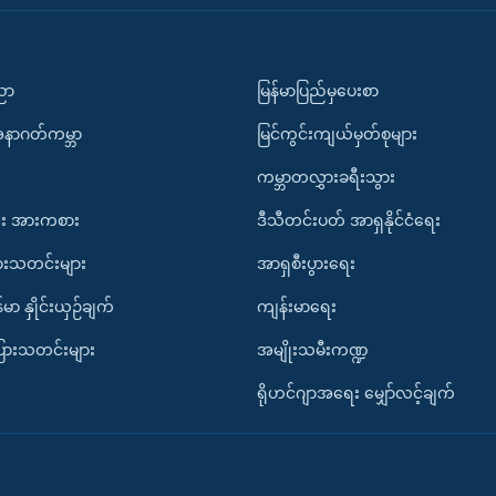
ပညာ
မြန်မာပြည်မှပေးစာ
အနာဂတ်ကမ္ဘာ
မြင်ကွင်းကျယ်မှတ်စုများ
ကမ္ဘာတလွှားခရီးသွား
း အားကစား
ဒီသီတင်းပတ် အာရှနိုင်ငံရေး
ားသတင်းများ
အာရှစီးပွားရေး
်မာ နှိုင်းယှဉ်ချက်
ကျန်းမာရေး
ပြားသတင်းများ
အမျိုးသမီးကဏ္ဍ
ရိုဟင်ဂျာအရေး မျှော်လင့်ချက်