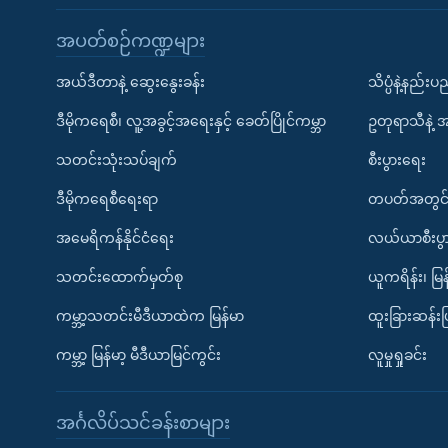
အပတ်စဉ်ကဏ္ဍများ
အယ်ဒီတာနဲ့ ဆွေးနွေးခန်း
သိပ္ပံနဲ့နည်း
ဒီမိုကရေစီ၊ လူ့အခွင့်အရေးနှင့် ခေတ်ပြိုင်ကမ္ဘာ
ဥတုရာသီနဲ့ 
သတင်းသုံးသပ်ချက်
စီးပွားရေး
ဒီမိုကရေစီရေးရာ
တပတ်အတွင်
အမေရိကန်နိုင်ငံရေး
လယ်ယာစီးပွ
သတင်းထောက်မှတ်စု
ယူကရိန်း၊ မြန
ကမ္ဘာ့သတင်းမီဒီယာထဲက မြန်မာ
ထူးခြားဆန်း
ကမ္ဘာ့ မြန်မာ့ မီဒီယာမြင်ကွင်း
လူမှုရှုခင်း
အင်္ဂလိပ်သင်ခန်းစာများ