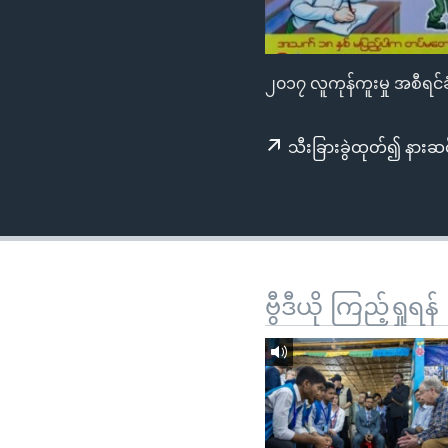
သုတပဒေသာ အင်္ဂလိပ်စာ
အ
ညွန်း
စာမျက်နှာ
၂၀၁၇ လူကုန်ကူးမှု အစီရင
သို့
ကျော်
ကြည့်
သီးခြားခွဲထုတ်၍ နားဆင
ရန်
ရှာဖွေ
ရန်
နေရာ
သို့
ဗွီဒီယို ကြည့်ရှုရန်
ကျော်
ရန်