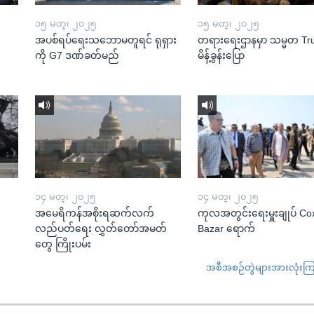
၁၅ မတ္၊ ၂၀၂၅
၁၅ မတ္၊ ၂၀၂၅
အပစ်ရပ်ရေးသဘောမတူရင် ရုရှား
တရားရေးဌာနမှာ သမ္မတ T
ကို G7 ဒဏ်ခတ်မည်
မိန့်ခွန်းပြော
၁၄ မတ္၊ ၂၀၂၅
၁၄ မတ္၊ ၂၀၂၅
အမေရိကန်အစိုးရဆက်လက်
ကုလအတွင်းရေးမှူးချုပ် Co
လည်ပတ်ရေး လွှတ်တော်အမတ်
Bazar ရောက်
တွေ ကြိုးပမ်း
အစီအစဉ်တွဲများအားလုံးကြည့