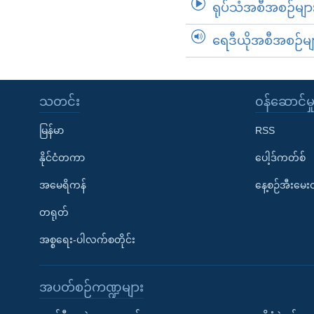
ရုပ်သံအစီအစဉ်မျာ
ရေဒီယိုအစီအစဉ်မျ
သတင်း
၀န်ဆောင်မှ
မြန်မာ
RSS
နိုင်ငံတကာ
ပေါ့ဒ်ကတ်စ်
အမေရိကန်
နေ့စဉ်အီးမေ
တရုတ်
အစ္စရေး-ပါလက်စတိုင်း
အပတ်စဉ်ကဏ္ဍများ