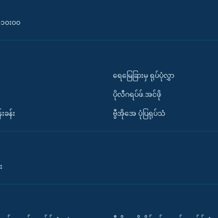
၀-၁၀း၀၀
ရေမြေခြားမှ ရုပ်ပုံလွှာ
ပိုလီဂရပ်ဖ်.အင်ဖို
်းခန်း
ဗွီအိုအေ ပုံပြရုပ်သံ
း