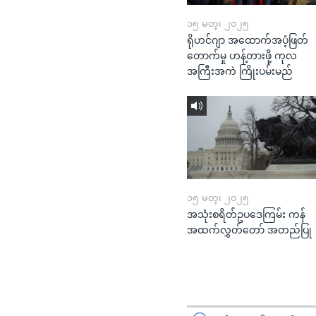
၁၅ မတ္၊ ၂၀၂၅
ရိုဟင်ဂျာ အထောက်အပံ့ဖြတ်
တောက်မှု ဟန့်တားဖို့ ကုလ
အကြီးအကဲ ကြိုးပမ်းမည်
၁၅ မတ္၊ ၂၀၂၅
အသုံးစရိတ်ဥပဒေကြမ်း ကန်
အထက်လွှတ်တော် အတည်ပြု