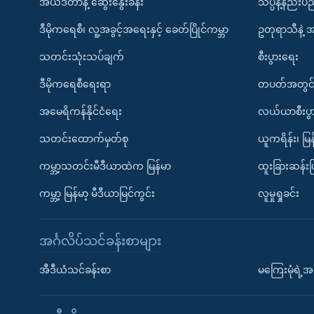
အယ်ဒီတာနဲ့ ဆွေးနွေးခန်း
သိပ္ပံနဲ့နည်း
ဒီမိုကရေစီ၊ လူ့အခွင့်အရေးနှင့် ခေတ်ပြိုင်ကမ္ဘာ
ဥတုရာသီနဲ့ 
သတင်းသုံးသပ်ချက်
စီးပွားရေး
ဒီမိုကရေစီရေးရာ
တပတ်အတွင်
အမေရိကန်နိုင်ငံရေး
လယ်ယာစီးပွ
သတင်းထောက်မှတ်စု
ယူကရိန်း၊ မြန
ကမ္ဘာ့သတင်းမီဒီယာထဲက မြန်မာ
ထူးခြားဆန်း
ကမ္ဘာ့ မြန်မာ့ မီဒီယာမြင်ကွင်း
လူမှုရှုခင်း
အင်္ဂလိပ်သင်ခန်းစာများ
အီဒီယံသင်ခန်းစာ
မကြေးမုံရဲ့အင