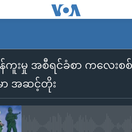
်ကူးမှု အစီရင်ခံစာ ကလေးစစ
်မာ အဆင့်တိုး
No media source currently availa