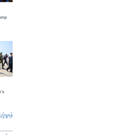
rump
x's
်ရှုရန်