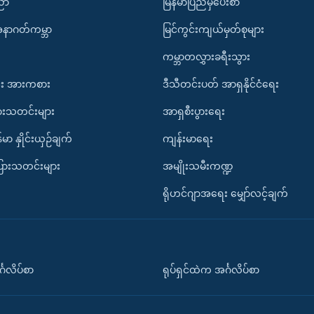
ပညာ
မြန်မာပြည်မှပေးစာ
အနာဂတ်ကမ္ဘာ
မြင်ကွင်းကျယ်မှတ်စုများ
ကမ္ဘာတလွှားခရီးသွား
း အားကစား
ဒီသီတင်းပတ် အာရှနိုင်ငံရေး
ားသတင်းများ
အာရှစီးပွားရေး
်မာ နှိုင်းယှဉ်ချက်
ကျန်းမာရေး
ပြားသတင်းများ
အမျိုးသမီးကဏ္ဍ
ရိုဟင်ဂျာအရေး မျှော်လင့်ချက်
်္ဂလိပ်စာ
ရုပ်ရှင်ထဲက အင်္ဂလိပ်စာ