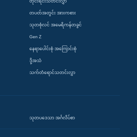
တိုင်းရင်းသတင်းလွှာ
တပတ်အတွင်း အားကစား
သုတစုံလင် အမေရိကန်တခွင်
Gen Z
နေရာပေါင်းစုံ အကြောင်းစုံ
ဒို့အသံ
သက်တံရောင်သတင်းလွှာ
သုတပဒေသာ အင်္ဂလိပ်စာ