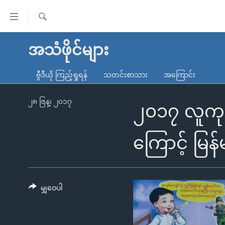
သုံး
ရ
ရှာဖွေ
လွယ်ကူ
မူလစာမျက်နှာ
အသံဖိုင်များ
ရ
စေ
မြန်မာ
လာ
ဗွီဒီယို ကြည့်ရှုရန်
သတင်းစာသား
အကြောင်း
သည့်
ဒ်
ကမ္ဘာ့သတင်းများ
Link
ဗွီဒီယို
နိုင်ငံတကာ
၂၈ ဇြန္၊ ၂၀၁၇
၂၀၁၇ လူကုန
များ
သတင်းလွတ်လပ်ခွင့်
အမေရိကန်
ပင်မ
ရပ်ဝန်းတခု လမ်းတခု အလွန်
တရုတ်
ကြောင့် မြန
အကြောင်းအရာ
အင်္ဂလိပ်စာလေ့လာမယ်
အစ္စရေး-ပါလက်စတိုင်း
သို့
အပတ်စဉ်ကဏ္ဍများ
အမေရိကန်သုံးအီဒီယံ
ကျော်
ကြည့်
မျှဝေပါ
ရေဒီယိုနှင့်ရုပ်သံ အချက်အလက်များ
မကြေးမုံရဲ့ အင်္ဂလိပ်စာ
ရေဒီယို
ရန်
ရေဒီယို/တီဗွီအစီအစဉ်
ရုပ်ရှင်ထဲက အင်္ဂလိပ်စာ
တီဗွီ
ပင်မ