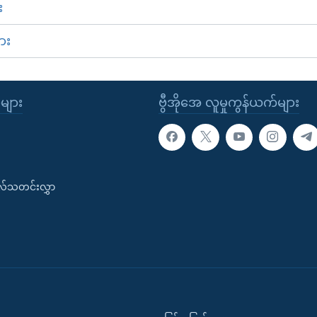
း
ား
ုများ
ဗွီအိုအေ လူမှုကွန်ယက်များ
းလ်သတင်းလွှာ