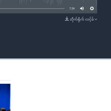
7:24
တိုက်ရိုက် လင့်ခ်
EMBED