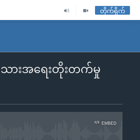
တိုက်ရိုက်
်သားအရေးတိုးတက်မှု
EMBED
ble