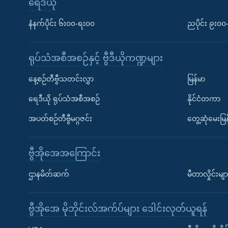
ရေဒီယို
နံနက်ပိုင်း ၆း၀၀-ရး၀၀
ညပိုင်း ၉း၀
ရုပ်သံအစီအစဉ်နှင့် ဗွီဒီယိုကဏ္ဍများ
နေ့စဉ်တီဗွီသတင်းလွှာ
မြန်မာ
ရေဒီယို ရုပ်သံအစီအစဉ်
နိုင်ငံတကာ
အပတ်စဉ်တီဗွီမဂ္ဂဇင်း
တွေ့ဆုံမေးမြန
ဗွီအိုအေအကြောင်း
ဌာနမိတ်ဆက်
မီတာလှိုင်းမျာ
ဗွီအိုအေ မိုဘိုင်းလ်အက်ပ်များ ဒေါင်းလုတ်ယူရန်
Learning English