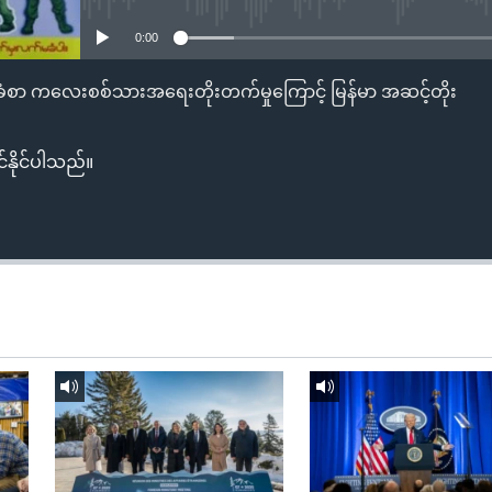
0:00
်ခံစာ ကလေးစစ်သားအရေးတိုးတက်မှုကြောင့် မြန်မာ အဆင့်တိုး
်နိုင်ပါသည်။