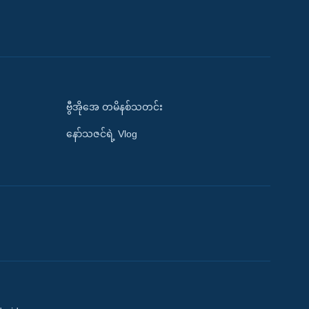
ဗွီအိုအေ တမိနစ်သတင်း
နော်သဇင်ရဲ့ Vlog