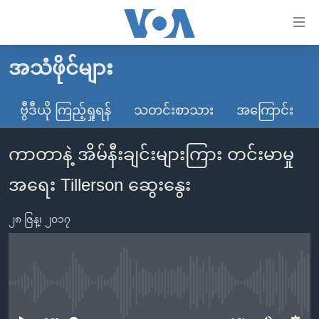
သုံး
ရ
လွယ်ကူ
အသံဖိုင်များ
မူလစာမျက်နှာ
စေ
မြန်မာ
ဗွီဒီယို ကြည့်ရှုရန်
သတင်းစာသား
အကြောင်း
သည့်
ကမ္ဘာ့သတင်းများ
Link
ကာတာနဲ့ အိမ်နီးချင်းများကြား တင်းမာမှု
ဗွီဒီယို
နိုင်ငံတကာ
များ
သတင်းလွတ်လပ်ခွင့်
အမေရိကန်
အရေး Tillerson ဆွေးနွေး
ပင်မ
ရပ်ဝန်းတခု လမ်းတခု အလွန်
တရုတ်
အကြောင်းအရာ
၂၈ ဇြန္၊ ၂၀၁၇
သို့
အင်္ဂလိပ်စာလေ့လာမယ်
အစ္စရေး-ပါလက်စတိုင်း
ကျော်
အပတ်စဉ်ကဏ္ဍများ
အမေရိကန်သုံးအီဒီယံ
ကြည့်
ရေဒီယိုနှင့်ရုပ်သံ အချက်အလက်များ
မကြေးမုံရဲ့ အင်္ဂလိပ်စာ
ရေဒီယို
ရန်
No media source currently available
ပင်မ
ရေဒီယို/တီဗွီအစီအစဉ်
ရုပ်ရှင်ထဲက အင်္ဂလိပ်စာ
တီဗွီ