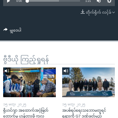
အ
0:00
1:21
သုတပဒေသာ အင်္ဂလိပ်စာ
ညွန်း
Learning English
တိုက်ရိုက် လင့်ခ်
စာမျက်နှာ
သို့
ဗွီအိုအေ လူမှုကွန်ယက်များ
ကျော်
မျှဝေပါ
ကြည့်
ရန်
ဘာသာစကားများ
ရှာဖွေ
ဗွီဒီယို ကြည့်ရှုရန်
ရန်
နေရာ
သို့
ကျော်
ရန်
၁၅ မတ္၊ ၂၀၂၅
၁၅ မတ္၊ ၂၀၂၅
ရိုဟင်ဂျာ အထောက်အပံ့ဖြတ်
အပစ်ရပ်ရေးသဘောမတူရင်
တောက်မှု ဟန့်တားဖို့ ကုလ
ရုရှားကို G7 ဒဏ်ခတ်မည်