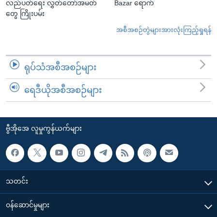
လည်ပတ်ရေး လွှတ်တော်အမတ်
Bazar ရောက်
တွေ ကြိုးပမ်း
အစီအစဉ်တွဲများအားလုံးကြည့်ရှုရန်
ရုပ်သံအစီအစဉ်များ
ရေဒီယိုအစီအစဉ်များ
ဗွီအိုအေ လူမှုကွန်ယက်များ
သတင်း
၀န်ဆောင်မှုများ