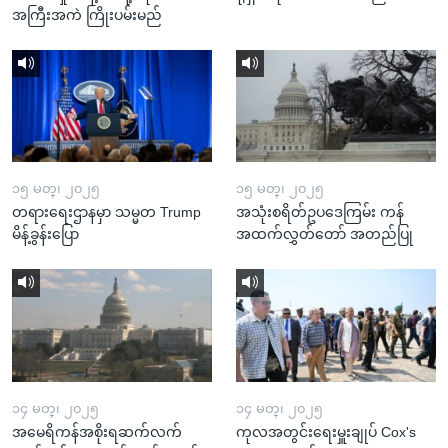
အကြီးအကဲ ကြိုးပမ်းမည်
၁၅ မတ္၊ ၂၀၂၅
၁၅ မတ္၊ ၂၀၂၅
တရားရေးဌာနမှာ သမ္မတ Trump
အသုံးစရိတ်ဥပဒေကြမ်း ကန်
မိန့်ခွန်းပြော
အထက်လွှတ်တော် အတည်ပြု
၁၄ မတ္၊ ၂၀၂၅
၁၄ မတ္၊ ၂၀၂၅
အမေရိကန်အစိုးရဆက်လက်
ကုလအတွင်းရေးမှူးချုပ် Cox's