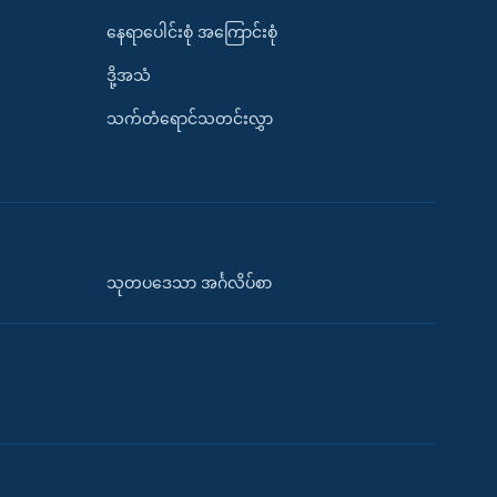
နေရာပေါင်းစုံ အကြောင်းစုံ
ဒို့အသံ
သက်တံရောင်သတင်းလွှာ
သုတပဒေသာ အင်္ဂလိပ်စာ