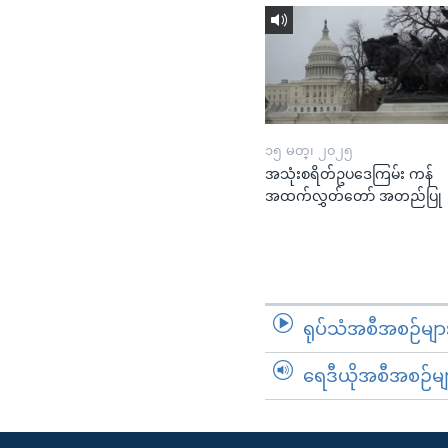
၁၅ မတ္၊ ၂၀၂၅
အသုံးစရိတ်ဥပဒေကြမ်း ကန်
အထက်လွှတ်တော် အတည်ပြု
ရုပ်သံအစီအစဉ်မျာ
ရေဒီယိုအစီအစဉ်မျ