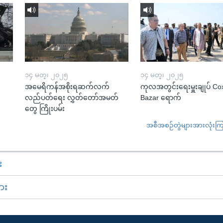
၁၄ မတ္၊ ၂၀၂၅
၁၄ မတ္၊ ၂၀၂၅
အမေရိကန်အစိုးရဆက်လက်
ကုလအတွင်းရေးမှူးချုပ် Co
လည်ပတ်ရေး လွှတ်တော်အမတ်
Bazar ရောက်
တွေ ကြိုးပမ်း
အစီအစဉ်တွဲများအားလုံးကြည့
း
ား