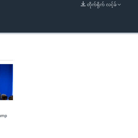
တိုက်ရိုက် လင့်ခ်
EMBED
rump