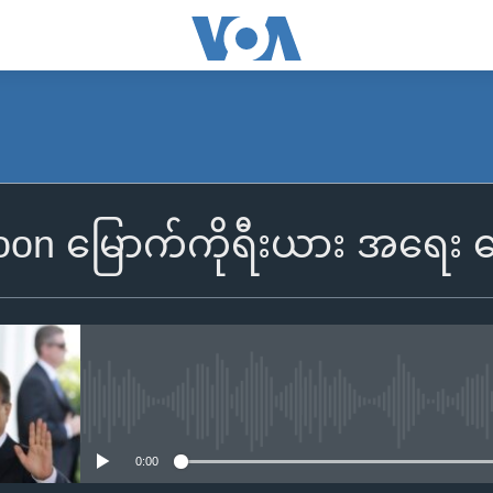
Moon မြောက်ကိုရီးယား အရေး ဆ
No media source currently availa
0:00