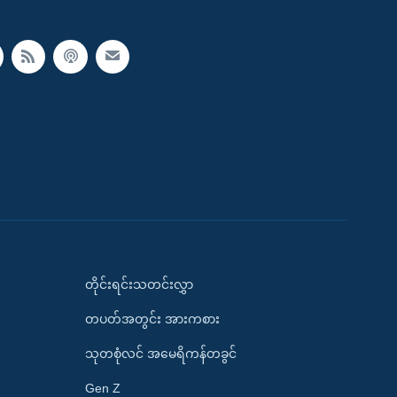
တိုင်းရင်းသတင်းလွှာ
တပတ်အတွင်း အားကစား
သုတစုံလင် အမေရိကန်တခွင်
Gen Z