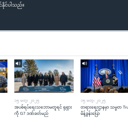
်နိုင်ပါသည်။
၁၅ မတ္၊ ၂၀၂၅
၁၅ မတ္၊ ၂၀၂၅
အပစ်ရပ်ရေးသဘောမတူရင် ရုရှား
တရားရေးဌာနမှာ သမ္မတ T
ကို G7 ဒဏ်ခတ်မည်
မိန့်ခွန်းပြော