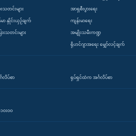
ားသတင်းများ
အာရှစီးပွားရေး
်မာ နှိုင်းယှဉ်ချက်
ကျန်းမာရေး
ပြားသတင်းများ
အမျိုးသမီးကဏ္ဍ
ရိုဟင်ဂျာအရေး မျှော်လင့်ချက်
်္ဂလိပ်စာ
ရုပ်ရှင်ထဲက အင်္ဂလိပ်စာ
၀-၁၀း၀၀