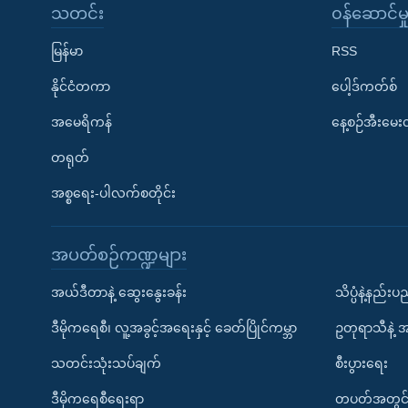
သတင်း
၀န်ဆောင်မှ
မြန်မာ
RSS
နိုင်ငံတကာ
ပေါ့ဒ်ကတ်စ်
အမေရိကန်
နေ့စဉ်အီးမေ
တရုတ်
အစ္စရေး-ပါလက်စတိုင်း
အပတ်စဉ်ကဏ္ဍများ
အယ်ဒီတာနဲ့ ဆွေးနွေးခန်း
သိပ္ပံနဲ့နည်း
ဒီမိုကရေစီ၊ လူ့အခွင့်အရေးနှင့် ခေတ်ပြိုင်ကမ္ဘာ
ဥတုရာသီနဲ့ 
သတင်းသုံးသပ်ချက်
စီးပွားရေး
ဒီမိုကရေစီရေးရာ
တပတ်အတွင်