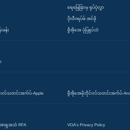
ရေမြေခြားမှ ရုပ်ပုံလွှာ
ပိုလီဂရပ်ဖ်.အင်ဖို
်းခန်း
ဗွီအိုအေ ပုံပြရုပ်သံ
း
ိုင်းလ်သတင်းအက်ပ်-Apple
ဗွီအိုအေမိုဘိုင်းလ်သတင်းအက်ပ်-An
 အာရှအသံ RFA
VOA's Privacy Policy