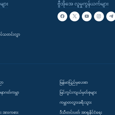
ုများ
ဗွီအိုအေ လူမှုကွန်ယက်များ
းလ်သတင်းလွှာ
ပညာ
မြန်မာပြည်မှပေးစာ
အနာဂတ်ကမ္ဘာ
မြင်ကွင်းကျယ်မှတ်စုများ
ကမ္ဘာတလွှားခရီးသွား
း အားကစား
ဒီသီတင်းပတ် အာရှနိုင်ငံရေး