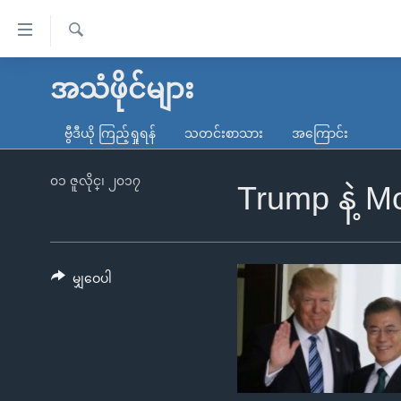
သုံး
ရ
ရှာဖွေ
လွယ်ကူ
မူလစာမျက်နှာ
အသံဖိုင်များ
ရ
စေ
မြန်မာ
လာ
ဗွီဒီယို ကြည့်ရှုရန်
သတင်းစာသား
အကြောင်း
သည့်
ဒ်
ကမ္ဘာ့သတင်းများ
Link
ဗွီဒီယို
နိုင်ငံတကာ
၀၁ ဇူလိုင္၊ ၂၀၁၇
Trump နဲ့ 
များ
သတင်းလွတ်လပ်ခွင့်
အမေရိကန်
ပင်မ
ရပ်ဝန်းတခု လမ်းတခု အလွန်
တရုတ်
အကြောင်းအရာ
အင်္ဂလိပ်စာလေ့လာမယ်
အစ္စရေး-ပါလက်စတိုင်း
မျှဝေပါ
သို့
အပတ်စဉ်ကဏ္ဍများ
အမေရိကန်သုံးအီဒီယံ
ကျော်
ကြည့်
ရေဒီယိုနှင့်ရုပ်သံ အချက်အလက်များ
မကြေးမုံရဲ့ အင်္ဂလိပ်စာ
ရေဒီယို
ရန်
ရေဒီယို/တီဗွီအစီအစဉ်
ရုပ်ရှင်ထဲက အင်္ဂလိပ်စာ
တီဗွီ
ပင်မ