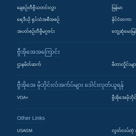
နေ့စဉ်တီဗွီသတင်းလွှာ
မြန်မာ
ရေဒီယို ရုပ်သံအစီအစဉ်
နိုင်ငံတကာ
အပတ်စဉ်တီဗွီမဂ္ဂဇင်း
တွေ့ဆုံမေးမြန
ဗွီအိုအေအကြောင်း
ဌာနမိတ်ဆက်
မီတာလှိုင်းမျာ
ဗွီအိုအေ မိုဘိုင်းလ်အက်ပ်များ ဒေါင်းလုတ်ယူရန်
Learning English
VOA+
ဗွီအိုအေမိုဘ
ဗွီအိုအေ လူမှုကွန်ယက်များ
Other Links
USAGM
လွတ်လပ်တဲ့