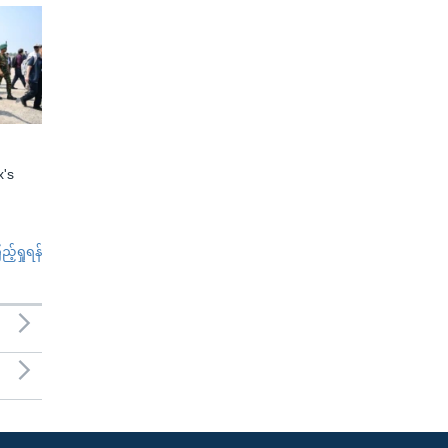
x's
်ရှုရန်