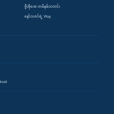
ဗွီအိုအေ တမိနစ်သတင်း
နော်သဇင်ရဲ့ Vlog
droid