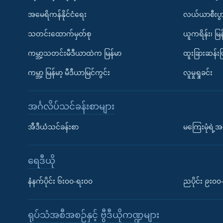
အမေရိကန်နိုင်ငံရေး
လယ်ယာစီးပွ
သတင်းထောက်မှတ်စု
ယူကရိန်း၊ မြန
ကမ္ဘာ့သတင်းမီဒီယာထဲက မြန်မာ
ထူးခြားဆန်း
ကမ္ဘာ့ မြန်မာ့ မီဒီယာမြင်ကွင်း
လူမှုရှုခင်း
အင်္ဂလိပ်သင်ခန်းစာများ
အီဒီယံသင်ခန်းစာ
မကြေးမုံရဲ့အင
ရေဒီယို
နံနက်ပိုင်း ၆း၀၀-ရး၀၀
ညပိုင်း ၉း၀
ရုပ်သံအစီအစဉ်နှင့် ဗွီဒီယိုကဏ္ဍများ