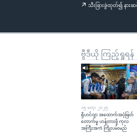
သုတပဒေသာ အင်္ဂလိပ်စာ
အ
သီးခြားခွဲထုတ်၍ နားဆင
ညွန်း
စာမျက်နှာ
သို့
ကျော်
ကြည့်
ရန်
ဗွီဒီယို ကြည့်ရှုရန်
ရှာဖွေ
ရန်
နေရာ
သို့
ကျော်
ရန်
၁၅ မတ္၊ ၂၀၂၅
ရိုဟင်ဂျာ အထောက်အပံ့ဖြတ်
တောက်မှု ဟန့်တားဖို့ ကုလ
အကြီးအကဲ ကြိုးပမ်းမည်