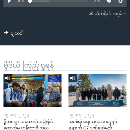
အ
0:00
2:30
သုတပဒေသာ အင်္ဂလိပ်စာ
ညွန်း
Learning English
တိုက်ရိုက် လင့်ခ်
စာမျက်နှာ
သို့
ဗွီအိုအေ လူမှုကွန်ယက်များ
ကျော်
မျှဝေပါ
ကြည့်
ရန်
ဘာသာစကားများ
ရှာဖွေ
ဗွီဒီယို ကြည့်ရှုရန်
ရန်
နေရာ
သို့
ကျော်
ရန်
၁၅ မတ္၊ ၂၀၂၅
၁၅ မတ္၊ ၂၀၂၅
ရိုဟင်ဂျာ အထောက်အပံ့ဖြတ်
အပစ်ရပ်ရေးသဘောမတူရင်
တောက်မှု ဟန့်တားဖို့ ကုလ
ရုရှားကို G7 ဒဏ်ခတ်မည်