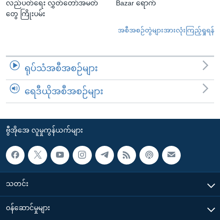
လည်ပတ်ရေး လွှတ်တော်အမတ်
Bazar ရောက်
တွေ ကြိုးပမ်း
အစီအစဉ်တွဲများအားလုံးကြည့်ရှုရန်
ရုပ်သံအစီအစဉ်များ
ရေဒီယိုအစီအစဉ်များ
ဗွီအိုအေ လူမှုကွန်ယက်များ
သတင်း
၀န်ဆောင်မှုများ