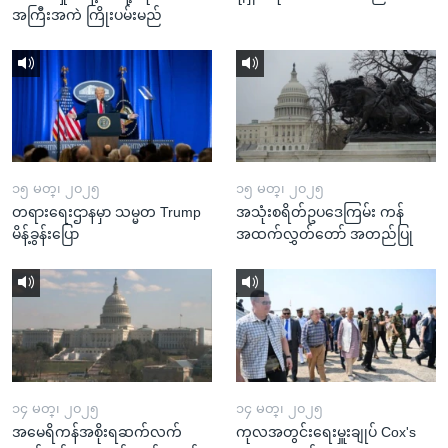
အကြီးအကဲ ကြိုးပမ်းမည်
၁၅ မတ္၊ ၂၀၂၅
၁၅ မတ္၊ ၂၀၂၅
တရားရေးဌာနမှာ သမ္မတ Trump
အသုံးစရိတ်ဥပဒေကြမ်း ကန်
မိန့်ခွန်းပြော
အထက်လွှတ်တော် အတည်ပြု
၁၄ မတ္၊ ၂၀၂၅
၁၄ မတ္၊ ၂၀၂၅
အမေရိကန်အစိုးရဆက်လက်
ကုလအတွင်းရေးမှူးချုပ် Cox's