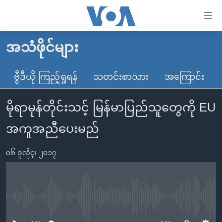
သုံး
ရ
လွယ်ကူ
အသံဖိုင်များ
မူလစာမျက်နှာ
စေ
မြန်မာ
ဗွီဒီယို ကြည့်ရှုရန်
သတင်းစာသား
အကြောင်း
သည့်
ကမ္ဘာ့သတင်းများ
Link
မိုရာမုန်တိုင်းသင့် မြန်မာပြည်သူတွေကို EU
ဗွီဒီယို
နိုင်ငံတကာ
များ
သတင်းလွတ်လပ်ခွင့်
အမေရိကန်
အကူအညီပေးမည်
ပင်မ
ရပ်ဝန်းတခု လမ်းတခု အလွန်
တရုတ်
အကြောင်းအရာ
၀၆ ဇူလိုင္၊ ၂၀၁၇
သို့
အင်္ဂလိပ်စာလေ့လာမယ်
အစ္စရေး-ပါလက်စတိုင်း
ကျော်
အပတ်စဉ်ကဏ္ဍများ
အမေရိကန်သုံးအီဒီယံ
ကြည့်
ရေဒီယိုနှင့်ရုပ်သံ အချက်အလက်များ
မကြေးမုံရဲ့ အင်္ဂလိပ်စာ
ရေဒီယို
ရန်
No media source currently available
ပင်မ
ရေဒီယို/တီဗွီအစီအစဉ်
ရုပ်ရှင်ထဲက အင်္ဂလိပ်စာ
တီဗွီ