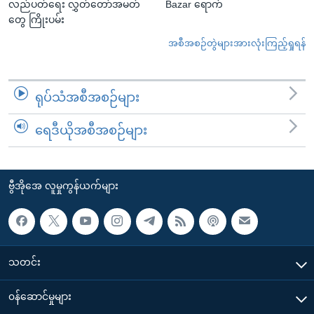
လည်ပတ်ရေး လွှတ်တော်အမတ်
Bazar ရောက်
တွေ ကြိုးပမ်း
အစီအစဉ်တွဲများအားလုံးကြည့်ရှုရန်
ရုပ်သံအစီအစဉ်များ
ရေဒီယိုအစီအစဉ်များ
ဗွီအိုအေ လူမှုကွန်ယက်များ
သတင်း
၀န်ဆောင်မှုများ