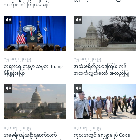
အကြီးအကဲ ကြိုးပမ်းမည်
၁၅ မတ္၊ ၂၀၂၅
၁၅ မတ္၊ ၂၀၂၅
တရားရေးဌာနမှာ သမ္မတ Trump
အသုံးစရိတ်ဥပဒေကြမ်း ကန်
မိန့်ခွန်းပြော
အထက်လွှတ်တော် အတည်ပြု
၁၄ မတ္၊ ၂၀၂၅
၁၄ မတ္၊ ၂၀၂၅
အမေရိကန်အစိုးရဆက်လက်
ကုလအတွင်းရေးမှူးချုပ် Cox's