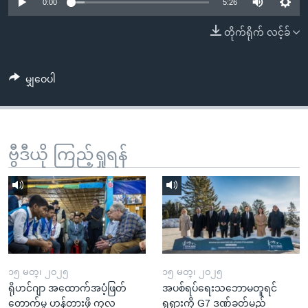
အ
0:00
5:26
သုတပဒေသာ အင်္ဂလိပ်စာ
ညွန်း
Learning English
တိုက်ရိုက် လင့်ခ်
စာမျက်နှာ
သို့
ဗွီအိုအေ လူမှုကွန်ယက်များ
ကျော်
မျှဝေပါ
ကြည့်
ရန်
ဘာသာစကားများ
ရှာဖွေ
ဗွီဒီယို ကြည့်ရှုရန်
ရန်
နေရာ
သို့
ကျော်
ရန်
၁၅ မတ္၊ ၂၀၂၅
၁၅ မတ္၊ ၂၀၂၅
ရိုဟင်ဂျာ အထောက်အပံ့ဖြတ်
အပစ်ရပ်ရေးသဘောမတူရင်
တောက်မှု ဟန့်တားဖို့ ကုလ
ရုရှားကို G7 ဒဏ်ခတ်မည်