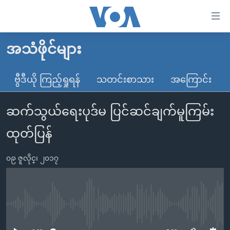
သုံး
ရ
လွယ်ကူ
အသံဖိုင်များ
မူလစာမျက်နှာ
စေ
မြန်မာ
ဗွီဒီယို ကြည့်ရှုရန်
သတင်းစာသား
အကြောင်း
သည့်
ကမ္ဘာ့သတင်းများ
Link
ဆက်သွယ်ရေးပုဒ်မ ပြင်ဆင်ချက်မူကြမ်း
ဗွီဒီယို
နိုင်ငံတကာ
များ
သတင်းလွတ်လပ်ခွင့်
အမေရိကန်
ထုတ်ပြန်
ပင်မ
ရပ်ဝန်းတခု လမ်းတခု အလွန်
တရုတ်
အကြောင်းအရာ
၀၉ ဇူလိုင္၊ ၂၀၁၇
သို့
အင်္ဂလိပ်စာလေ့လာမယ်
အစ္စရေး-ပါလက်စတိုင်း
ကျော်
အပတ်စဉ်ကဏ္ဍများ
အမေရိကန်သုံးအီဒီယံ
ကြည့်
ရေဒီယိုနှင့်ရုပ်သံ အချက်အလက်များ
မကြေးမုံရဲ့ အင်္ဂလိပ်စာ
ရေဒီယို
ရန်
No media source currently available
ပင်မ
ရေဒီယို/တီဗွီအစီအစဉ်
ရုပ်ရှင်ထဲက အင်္ဂလိပ်စာ
တီဗွီ