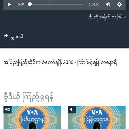
အ
0:00
1:00:00
သုတပဒေသာ အင်္ဂလိပ်စာ
ညွန်း
Learning English
တိုက်ရိုက် လင့်ခ်
စာမျက်နှာ
သို့
ဗွီအိုအေ လူမှုကွန်ယက်များ
ကျော်
မျှဝေပါ
ကြည့်
ရန်
ဘာသာစကားများ
ရှာဖွေ
အပြည်ပြည်ဆိုင်ရာ စံတော်ချိန် 2330 - ကြာမြင့်ချိန် တစ်နာရီ
ရန်
နေရာ
သို့
ကျော်
ရန်
ဗွီဒီယို ကြည့်ရှုရန်