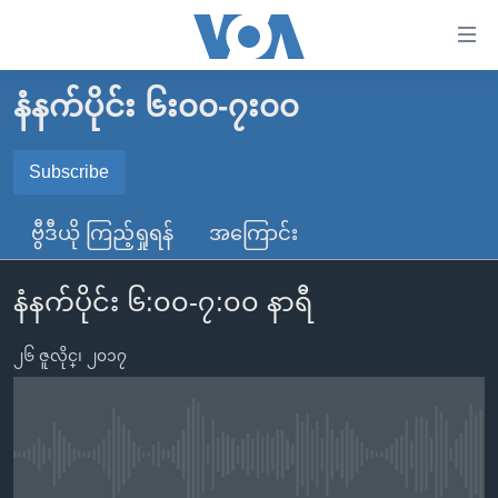
သုံး
ရ
လွယ်ကူ
နံနက်ပိုင်း ၆း၀၀-၇း၀၀
မူလစာမျက်နှာ
စေ
မြန်မာ
Subscribe
သည့်
SUBSCRIBE
ကမ္ဘာ့သတင်းများ
Link
ဗွီဒီယို ကြည့်ရှုရန်
အကြောင်း
ဗွီဒီယို
နိုင်ငံတကာ
များ
Spotify
သတင်းလွတ်လပ်ခွင့်
အမေရိကန်
ပင်မ
နံနက်ပိုင်း ၆:၀၀-၇:၀၀ နာရီ
ရပ်ဝန်းတခု လမ်းတခု အလွန်
တရုတ်
အကြောင်းအရာ
ရယူရန်
သို့
၂၆ ဇူလိုင္၊ ၂၀၁၇
အင်္ဂလိပ်စာလေ့လာမယ်
အစ္စရေး-ပါလက်စတိုင်း
ကျော်
အပတ်စဉ်ကဏ္ဍများ
အမေရိကန်သုံးအီဒီယံ
ကြည့်
ရေဒီယိုနှင့်ရုပ်သံ အချက်အလက်များ
မကြေးမုံရဲ့ အင်္ဂလိပ်စာ
ရေဒီယို
ရန်
No media source currently available
ပင်မ
ရေဒီယို/တီဗွီအစီအစဉ်
ရုပ်ရှင်ထဲက အင်္ဂလိပ်စာ
တီဗွီ