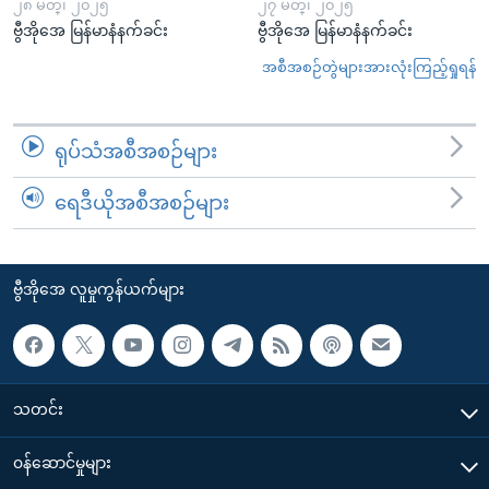
၂၈ မတ္၊ ၂၀၂၅
၂၇ မတ္၊ ၂၀၂၅
ဗွီအိုအေ မြန်မာနံနက်ခင်း
ဗွီအိုအေ မြန်မာနံနက်ခင်း
အစီအစဉ်တွဲများအားလုံးကြည့်ရှုရန်
ရုပ်သံအစီအစဉ်များ
ရေဒီယိုအစီအစဉ်များ
ဗွီအိုအေ လူမှုကွန်ယက်များ
သတင်း
၀န်ဆောင်မှုများ