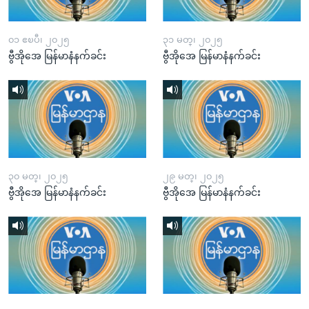
၀၁ ဧၿပီ၊ ၂၀၂၅
၃၁ မတ္၊ ၂၀၂၅
ဗွီအိုအေ မြန်မာနံနက်ခင်း
ဗွီအိုအေ မြန်မာနံနက်ခင်း
၃၀ မတ္၊ ၂၀၂၅
၂၉ မတ္၊ ၂၀၂၅
ဗွီအိုအေ မြန်မာနံနက်ခင်း
ဗွီအိုအေ မြန်မာနံနက်ခင်း