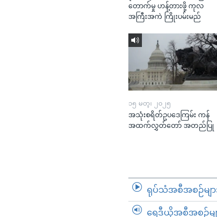
တောက်မှု ဟန့်တားဖို့ ကုလ
အကြီးအကဲ ကြိုးပမ်းမည်
၁၅ မတ္၊ ၂၀၂၅
အသုံးစရိတ်ဥပဒေကြမ်း ကန်
အထက်လွှတ်တော် အတည်ပြု
ရုပ်သံအစီအစဉ်မျာ
ရေဒီယိုအစီအစဉ်မျ