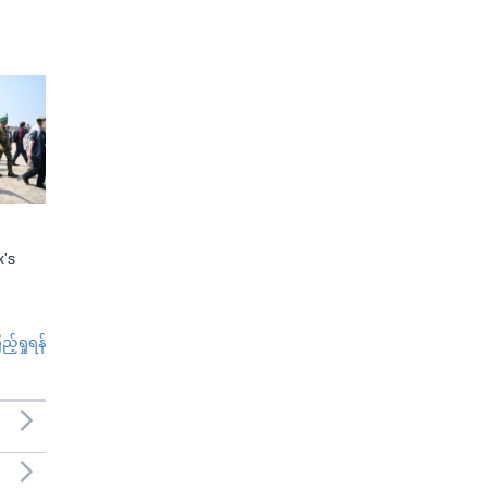
x's
်ရှုရန်