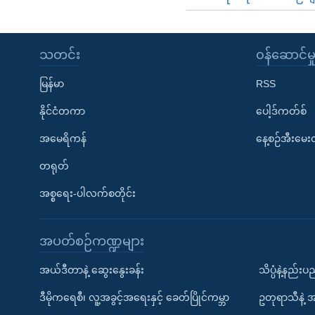
သတင်း
၀န်ဆောင်မှ
မြန်မာ
RSS
နိုင်ငံတကာ
ပေါ့ဒ်ကတ်စ်
အမေရိကန်
နေ့စဉ်အီးမေ
တရုတ်
အစ္စရေး-ပါလက်စတိုင်း
အပတ်စဉ်ကဏ္ဍများ
အယ်ဒီတာနဲ့ ဆွေးနွေးခန်း
သိပ္ပံနဲ့နည်း
ဒီမိုကရေစီ၊ လူ့အခွင့်အရေးနှင့် ခေတ်ပြိုင်ကမ္ဘာ
ဥတုရာသီနဲ့ 