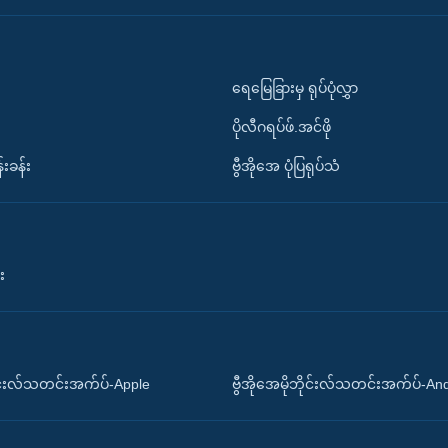
ရေမြေခြားမှ ရုပ်ပုံလွှာ
ပိုလီဂရပ်ဖ်.အင်ဖို
်းခန်း
ဗွီအိုအေ ပုံပြရုပ်သံ
း
ိုင်းလ်သတင်းအက်ပ်-Apple
ဗွီအိုအေမိုဘိုင်းလ်သတင်းအက်ပ်-An