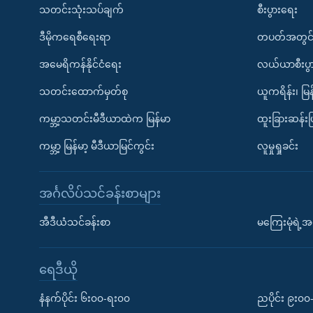
သတင်းသုံးသပ်ချက်
စီးပွားရေး
ဒီမိုကရေစီရေးရာ
တပတ်အတွင်
အမေရိကန်နိုင်ငံရေး
လယ်ယာစီးပွ
သတင်းထောက်မှတ်စု
ယူကရိန်း၊ မြန
ကမ္ဘာ့သတင်းမီဒီယာထဲက မြန်မာ
ထူးခြားဆန်း
ကမ္ဘာ့ မြန်မာ့ မီဒီယာမြင်ကွင်း
လူမှုရှုခင်း
အင်္ဂလိပ်သင်ခန်းစာများ
အီဒီယံသင်ခန်းစာ
မကြေးမုံရဲ့အင
ရေဒီယို
နံနက်ပိုင်း ၆း၀၀-ရး၀၀
ညပိုင်း ၉း၀