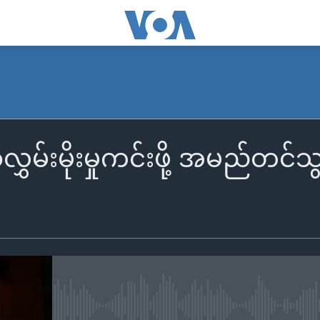
လွှမ်းမိုးမှုကင်းဖို့ အမည်တင
No media source currently availa