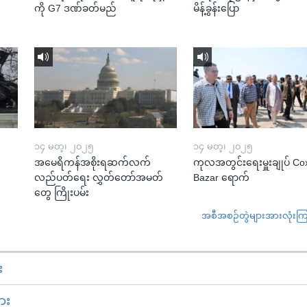
ကို G7 ဒဏ်ခတ်မည်
မိန့်ခွန်းပြော
၁၄ မတ္၊ ၂၀၂၅
၁၄ မတ္၊ ၂၀၂၅
အမေရိကန်အစိုးရဆက်လက်
ကုလအတွင်းရေးမှူးချုပ် Co
လည်ပတ်ရေး လွှတ်တော်အမတ်
Bazar ရောက်
တွေ ကြိုးပမ်း
အစီအစဉ်တွဲများအားလုံးကြည့
း
ား