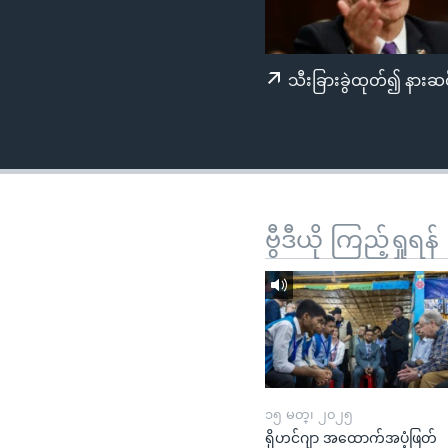
သုတပဒေသာ အင်္ဂလိပ်စာ
အ
ညွန်း
စာမျက်နှာ
သီးခြားခွဲထုတ်၍ နားဆင
သို့
ကျော်
ကြည့်
ရန်
ရှာဖွေ
ရန်
ဗွီဒီယို ကြည့်ရှုရန်
နေရာ
သို့
ကျော်
ရန်
၁၅ မတ္၊ ၂၀၂၅
ရိုဟင်ဂျာ အထောက်အပံ့ဖြတ်