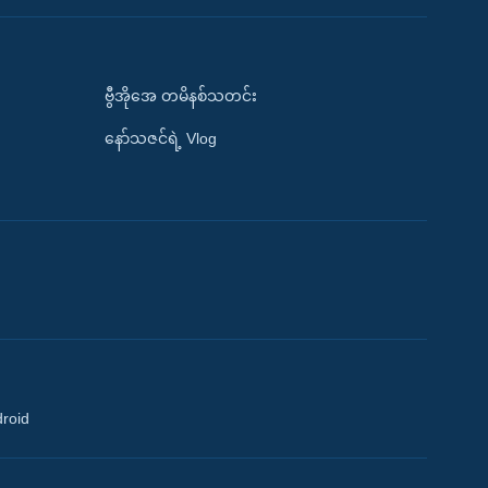
ဗွီအိုအေ တမိနစ်သတင်း
နော်သဇင်ရဲ့ Vlog
droid