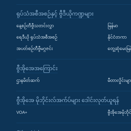
ရုပ်သံအစီအစဉ်နှင့် ဗွီဒီယိုကဏ္ဍများ
နေ့စဉ်တီဗွီသတင်းလွှာ
မြန်မာ
ရေဒီယို ရုပ်သံအစီအစဉ်
နိုင်ငံတကာ
အပတ်စဉ်တီဗွီမဂ္ဂဇင်း
တွေ့ဆုံမေးမြန
ဗွီအိုအေအကြောင်း
ဌာနမိတ်ဆက်
မီတာလှိုင်းမျာ
ဗွီအိုအေ မိုဘိုင်းလ်အက်ပ်များ ဒေါင်းလုတ်ယူရန်
Learning English
VOA+
ဗွီအိုအေမိုဘ
ဗွီအိုအေ လူမှုကွန်ယက်များ