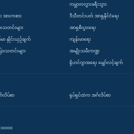
ကမ္ဘာတလွှားခရီးသွား
း အားကစား
ဒီသီတင်းပတ် အာရှနိုင်ငံရေး
ားသတင်းများ
အာရှစီးပွားရေး
်မာ နှိုင်းယှဉ်ချက်
ကျန်းမာရေး
ပြားသတင်းများ
အမျိုးသမီးကဏ္ဍ
ရိုဟင်ဂျာအရေး မျှော်လင့်ချက်
်္ဂလိပ်စာ
ရုပ်ရှင်ထဲက အင်္ဂလိပ်စာ
၀-၁၀း၀၀