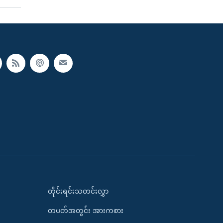
တိုင်းရင်းသတင်းလွှာ
တပတ်အတွင်း အားကစား