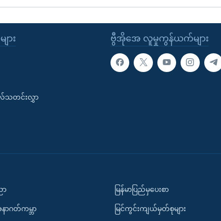
ုများ
ဗွီအိုအေ လူမှုကွန်ယက်များ
းလ်သတင်းလွှာ
ပညာ
မြန်မာပြည်မှပေးစာ
အနာဂတ်ကမ္ဘာ
မြင်ကွင်းကျယ်မှတ်စုများ