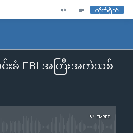
တိုက်ရိုက်
်သွင်းခံ FBI အကြီးအကဲသစ်
EMBED
ble