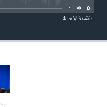
3:51
တိုက်ရိုက် လင့်ခ်
EMBED
rump