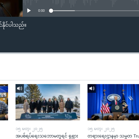
0:00
်နိုင်ပါသည်။
၁၅ မတ္၊ ၂၀၂၅
၁၅ မတ္၊ ၂၀၂၅
အပစ်ရပ်ရေးသဘောမတူရင် ရုရှား
တရားရေးဌာနမှာ သမ္မတ T