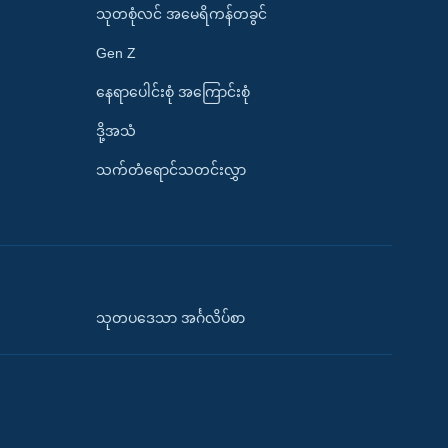
သုတစုံလင် အမေရိကန်တခွင်
Gen Z
နေရာပေါင်းစုံ အကြောင်းစုံ
ဒို့အသံ
သက်တံရောင်သတင်းလွှာ
သုတပဒေသာ အင်္ဂလိပ်စာ