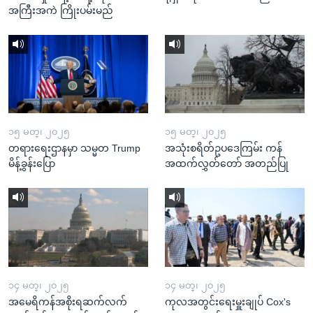
အကြီးအကဲ ကြိုးပမ်းမည်
၁၅ မတ္၊ ၂၀၂၅
၁၅ မတ္၊ ၂၀၂၅
တရားရေးဌာနမှာ သမ္မတ Trump
အသုံးစရိတ်ဥပဒေကြမ်း ကန်
မိန့်ခွန်းပြော
အထက်လွှတ်တော် အတည်ပြု
၁၄ မတ္၊ ၂၀၂၅
၁၄ မတ္၊ ၂၀၂၅
အမေရိကန်အစိုးရဆက်လက်
ကုလအတွင်းရေးမှူးချုပ် Cox's