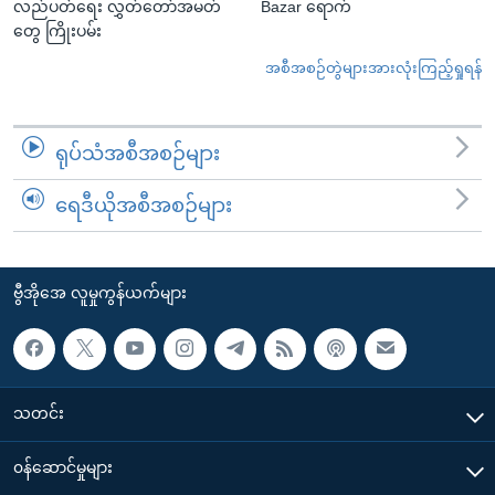
လည်ပတ်ရေး လွှတ်တော်အမတ်
Bazar ရောက်
တွေ ကြိုးပမ်း
အစီအစဉ်တွဲများအားလုံးကြည့်ရှုရန်
ရုပ်သံအစီအစဉ်များ
ရေဒီယိုအစီအစဉ်များ
ဗွီအိုအေ လူမှုကွန်ယက်များ
သတင်း
၀န်ဆောင်မှုများ