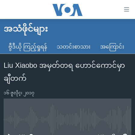
သုံး
ရ
လွယ်ကူ
အသံဖိုင်များ
မူလစာမျက်နှာ
စေ
မြန်မာ
ဗွီဒီယို ကြည့်ရှုရန်
သတင်းစာသား
အကြောင်း
သည့်
ကမ္ဘာ့သတင်းများ
Link
Liu Xiaobo အမှတ်တရ ဟောင်ကောင်မှာ
ဗွီဒီယို
နိုင်ငံတကာ
များ
သတင်းလွတ်လပ်ခွင့်
အမေရိကန်
ချီတက်
ပင်မ
ရပ်ဝန်းတခု လမ်းတခု အလွန်
တရုတ်
အကြောင်းအရာ
၁၆ ဇူလိုင္၊ ၂၀၁၇
သို့
အင်္ဂလိပ်စာလေ့လာမယ်
အစ္စရေး-ပါလက်စတိုင်း
ကျော်
အပတ်စဉ်ကဏ္ဍများ
အမေရိကန်သုံးအီဒီယံ
ကြည့်
ရေဒီယိုနှင့်ရုပ်သံ အချက်အလက်များ
မကြေးမုံရဲ့ အင်္ဂလိပ်စာ
ရေဒီယို
ရန်
No media source currently available
ပင်မ
ရေဒီယို/တီဗွီအစီအစဉ်
ရုပ်ရှင်ထဲက အင်္ဂလိပ်စာ
တီဗွီ