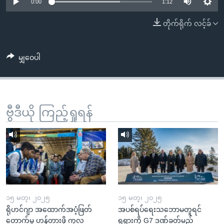
အ
0:00
1:12
သုတပဒေသာ အင်္ဂလိပ်စာ
ညွန်း
Learning English
တိုက်ရိုက် လင့်ခ်
စာမျက်နှာ
သို့
ဗွီအိုအေ လူမှုကွန်ယက်များ
ကျော်
မျှဝေပါ
ကြည့်
ရန်
ဘာသာစကားများ
ရှာဖွေ
ဗွီဒီယို ကြည့်ရှုရန်
ရန်
နေရာ
သို့
ကျော်
ရန်
၁၅ မတ္၊ ၂၀၂၅
၁၅ မတ္၊ ၂၀၂၅
ရိုဟင်ဂျာ အထောက်အပံ့ဖြတ်
အပစ်ရပ်ရေးသဘောမတူရင်
တောက်မှု ဟန့်တားဖို့ ကုလ
ရုရှားကို G7 ဒဏ်ခတ်မည်