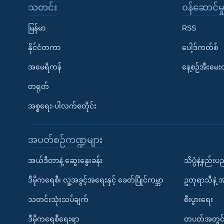
သတင်း
၀န်ဆောင်မှ
မြန်မာ
RSS
နိုင်ငံတကာ
ပေါ့ဒ်ကတ်စ်
အမေရိကန်
နေ့စဉ်အီးမေ
တရုတ်
အစ္စရေး-ပါလက်စတိုင်း
အပတ်စဉ်ကဏ္ဍများ
အယ်ဒီတာနဲ့ ဆွေးနွေးခန်း
သိပ္ပံနဲ့နည်း
ဒီမိုကရေစီ၊ လူ့အခွင့်အရေးနှင့် ခေတ်ပြိုင်ကမ္ဘာ
ဥတုရာသီနဲ့ 
သတင်းသုံးသပ်ချက်
စီးပွားရေး
ဒီမိုကရေစီရေးရာ
တပတ်အတွင်