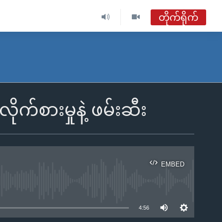
တိုက်ရိုက်
ဗွီအိုအေ မြန်မာနံနက်ခင်း
တိုက်ရိုက်ထုတ်လွှင့်မှု
အစီအစဉ်များ
က်စားမှုနဲ့ ဖမ်းဆီး
ဗွီအိုအေ မြန်မာနံနက်ခင်း
ရေဒီယိုတိုက်ရိုက်နားဆင်ရန်
EMBED
ble
4:56