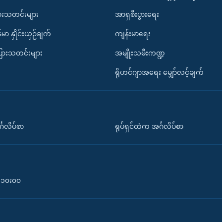
ားသတင်းများ
အာရှစီးပွားရေး
်မာ နှိုင်းယှဉ်ချက်
ကျန်းမာရေး
ပြားသတင်းများ
အမျိုးသမီးကဏ္ဍ
ရိုဟင်ဂျာအရေး မျှော်လင့်ချက်
်္ဂလိပ်စာ
ရုပ်ရှင်ထဲက အင်္ဂလိပ်စာ
၀-၁၀း၀၀