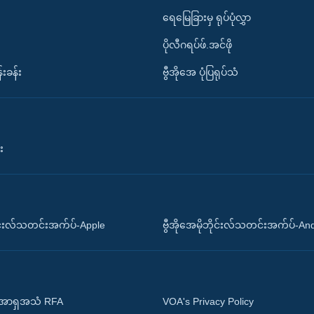
ရေမြေခြားမှ ရုပ်ပုံလွှာ
ပိုလီဂရပ်ဖ်.အင်ဖို
်းခန်း
ဗွီအိုအေ ပုံပြရုပ်သံ
း
ိုင်းလ်သတင်းအက်ပ်-Apple
ဗွီအိုအေမိုဘိုင်းလ်သတင်းအက်ပ်-An
 အာရှအသံ RFA
VOA's Privacy Policy