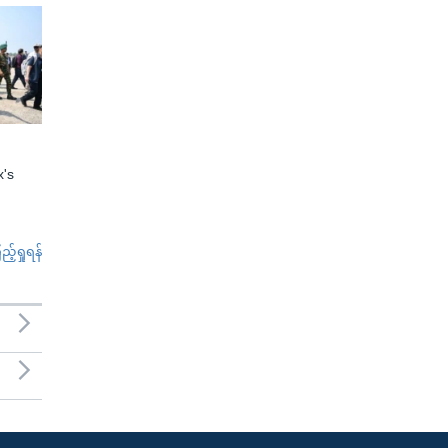
x's
်ရှုရန်