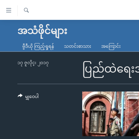
သုံး
ရ
ရှာဖွေ
လွယ်ကူ
မူလစာမျက်နှာ
အသံဖိုင်များ
ရ
စေ
မြန်မာ
လာ
ဗွီဒီယို ကြည့်ရှုရန်
သတင်းစာသား
အကြောင်း
သည့်
ဒ်
ကမ္ဘာ့သတင်းများ
Link
ဗွီဒီယို
နိုင်ငံတကာ
၁၇ ဇူလိုင္၊ ၂၀၁၇
ပြည်ထဲရေးအဆ
များ
သတင်းလွတ်လပ်ခွင့်
အမေရိကန်
ပင်မ
ရပ်ဝန်းတခု လမ်းတခု အလွန်
တရုတ်
အကြောင်းအရာ
အင်္ဂလိပ်စာလေ့လာမယ်
အစ္စရေး-ပါလက်စတိုင်း
မျှဝေပါ
သို့
အပတ်စဉ်ကဏ္ဍများ
အမေရိကန်သုံးအီဒီယံ
ကျော်
ကြည့်
ရေဒီယိုနှင့်ရုပ်သံ အချက်အလက်များ
မကြေးမုံရဲ့ အင်္ဂလိပ်စာ
ရေဒီယို
ရန်
ရေဒီယို/တီဗွီအစီအစဉ်
ရုပ်ရှင်ထဲက အင်္ဂလိပ်စာ
တီဗွီ
ပင်မ