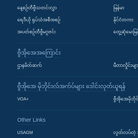
နေ့စဉ်တီဗွီသတင်းလွှာ
မြန်မာ
ရေဒီယို ရုပ်သံအစီအစဉ်
နိုင်ငံတကာ
အပတ်စဉ်တီဗွီမဂ္ဂဇင်း
တွေ့ဆုံမေးမြန
ဗွီအိုအေအကြောင်း
ဌာနမိတ်ဆက်
မီတာလှိုင်းမျာ
ဗွီအိုအေ မိုဘိုင်းလ်အက်ပ်များ ဒေါင်းလုတ်ယူရန်
Learning English
VOA+
ဗွီအိုအေမိုဘ
ဗွီအိုအေ လူမှုကွန်ယက်များ
Other Links
USAGM
လွတ်လပ်တဲ့