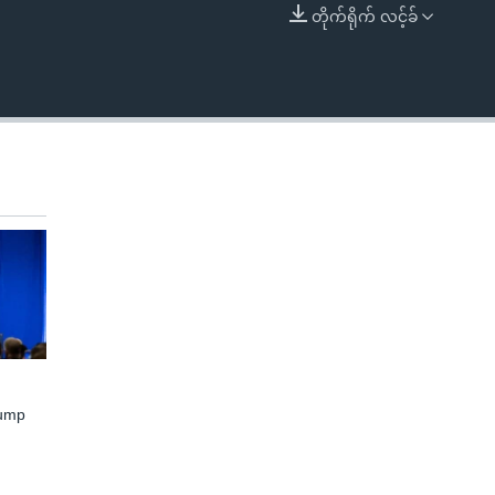
တိုက်ရိုက် လင့်ခ်
EMBED
rump