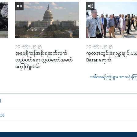
၁၄ မတ္၊ ၂၀၂၅
၁၄ မတ္၊ ၂၀၂၅
အမေရိကန်အစိုးရဆက်လက်
ကုလအတွင်းရေးမှူးချုပ် Co
လည်ပတ်ရေး လွှတ်တော်အမတ်
Bazar ရောက်
တွေ ကြိုးပမ်း
အစီအစဉ်တွဲများအားလုံးကြည့
း
ား