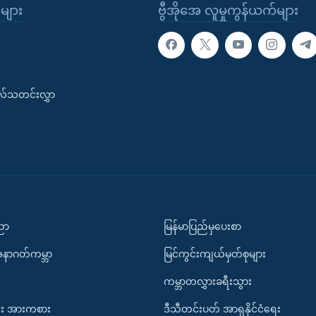
ုများ
ဗွီအိုအေ လူမှုကွန်ယက်များ
းလ်သတင်းလွှာ
ပညာ
မြန်မာပြည်မှပေးစာ
အနာဂတ်ကမ္ဘာ
မြင်ကွင်းကျယ်မှတ်စုများ
ကမ္ဘာတလွှားခရီးသွား
း အားကစား
ဒီသီတင်းပတ် အာရှနိုင်ငံရေး