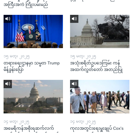
အကြီးအကဲ ကြိုးပမ်းမည်
၁၅ မတ္၊ ၂၀၂၅
၁၅ မတ္၊ ၂၀၂၅
တရားရေးဌာနမှာ သမ္မတ Trump
အသုံးစရိတ်ဥပဒေကြမ်း ကန်
မိန့်ခွန်းပြော
အထက်လွှတ်တော် အတည်ပြု
၁၄ မတ္၊ ၂၀၂၅
၁၄ မတ္၊ ၂၀၂၅
အမေရိကန်အစိုးရဆက်လက်
ကုလအတွင်းရေးမှူးချုပ် Cox's