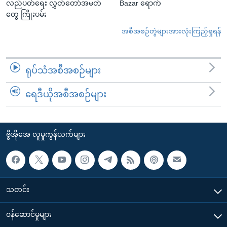
လည်ပတ်ရေး လွှတ်တော်အမတ်
Bazar ရောက်
တွေ ကြိုးပမ်း
အစီအစဉ်တွဲများအားလုံးကြည့်ရှုရန်
ရုပ်သံအစီအစဉ်များ
ရေဒီယိုအစီအစဉ်များ
ဗွီအိုအေ လူမှုကွန်ယက်များ
သတင်း
၀န်ဆောင်မှုများ