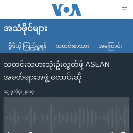
သုံး
ရ
လွယ်ကူ
အသံဖိုင်များ
မူလစာမျက်နှာ
စေ
မြန်မာ
ဗွီဒီယို ကြည့်ရှုရန်
သတင်းစာသား
အကြောင်း
သည့်
ကမ္ဘာ့သတင်းများ
Link
သတင်းသမားသုံးဦးလွှတ်ဖို့ ASEAN
ဗွီဒီယို
နိုင်ငံတကာ
များ
သတင်းလွတ်လပ်ခွင့်
အမေရိကန်
အမတ်များအဖွဲ့ တောင်းဆို
ပင်မ
ရပ်ဝန်းတခု လမ်းတခု အလွန်
တရုတ်
အကြောင်းအရာ
၁၉ ဇူလိုင္၊ ၂၀၁၇
သို့
အင်္ဂလိပ်စာလေ့လာမယ်
အစ္စရေး-ပါလက်စတိုင်း
ကျော်
အပတ်စဉ်ကဏ္ဍများ
အမေရိကန်သုံးအီဒီယံ
ကြည့်
ရေဒီယိုနှင့်ရုပ်သံ အချက်အလက်များ
မကြေးမုံရဲ့ အင်္ဂလိပ်စာ
ရေဒီယို
ရန်
No media source currently available
ပင်မ
ရေဒီယို/တီဗွီအစီအစဉ်
ရုပ်ရှင်ထဲက အင်္ဂလိပ်စာ
တီဗွီ