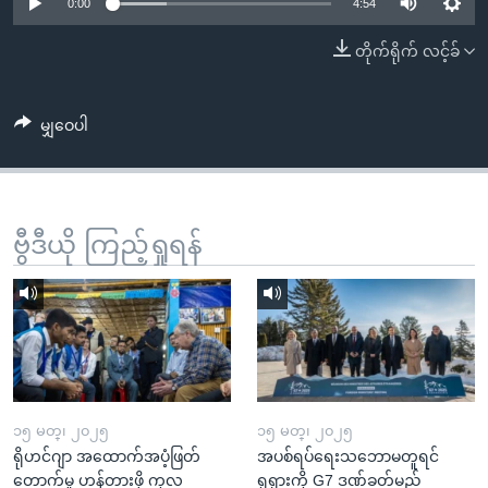
အ
0:00
4:54
သုတပဒေသာ အင်္ဂလိပ်စာ
ညွန်း
Learning English
တိုက်ရိုက် လင့်ခ်
စာမျက်နှာ
သို့
ဗွီအိုအေ လူမှုကွန်ယက်များ
ကျော်
မျှဝေပါ
ကြည့်
ရန်
ဘာသာစကားများ
ရှာဖွေ
ဗွီဒီယို ကြည့်ရှုရန်
ရန်
နေရာ
သို့
ကျော်
ရန်
၁၅ မတ္၊ ၂၀၂၅
၁၅ မတ္၊ ၂၀၂၅
ရိုဟင်ဂျာ အထောက်အပံ့ဖြတ်
အပစ်ရပ်ရေးသဘောမတူရင်
တောက်မှု ဟန့်တားဖို့ ကုလ
ရုရှားကို G7 ဒဏ်ခတ်မည်