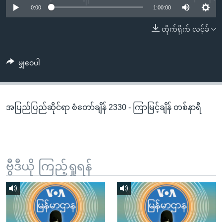
အ
0:00
1:00:00
သုတပဒေသာ အင်္ဂလိပ်စာ
ညွန်း
Learning English
တိုက်ရိုက် လင့်ခ်
စာမျက်နှာ
သို့
ဗွီအိုအေ လူမှုကွန်ယက်များ
ကျော်
မျှဝေပါ
ကြည့်
ရန်
ဘာသာစကားများ
ရှာဖွေ
အပြည်ပြည်ဆိုင်ရာ စံတော်ချိန် 2330 - ကြာမြင့်ချိန် တစ်နာရီ
ရန်
နေရာ
သို့
ကျော်
ရန်
ဗွီဒီယို ကြည့်ရှုရန်