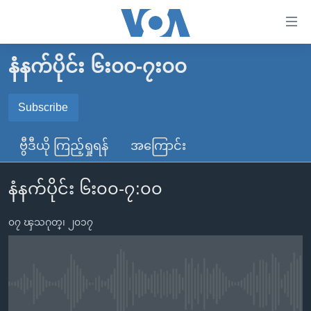
သုံး
ရ
လွယ်ကူ
နံနက်ပိုင်း ၆း၀၀-၇း၀၀
မူလစာမျက်နှာ
စေ
မြန်မာ
Subscribe
သည့်
SUBSCRIBE
ကမ္ဘာ့သတင်းများ
Link
ဗွီဒီယို ကြည့်ရှုရန်
အကြောင်း
ဗွီဒီယို
နိုင်ငံတကာ
များ
Spotify
သတင်းလွတ်လပ်ခွင့်
အမေရိကန်
ပင်မ
နံနက်ပိုင်း ၆း၀၀-၇:၀၀
ရပ်ဝန်းတခု လမ်းတခု အလွန်
တရုတ်
အကြောင်းအရာ
ရယူရန်
သို့
၀၇ ၾသဂုတ္၊ ၂၀၁၇
အင်္ဂလိပ်စာလေ့လာမယ်
အစ္စရေး-ပါလက်စတိုင်း
ကျော်
အပတ်စဉ်ကဏ္ဍများ
အမေရိကန်သုံးအီဒီယံ
ကြည့်
ရေဒီယိုနှင့်ရုပ်သံ အချက်အလက်များ
မကြေးမုံရဲ့ အင်္ဂလိပ်စာ
ရေဒီယို
ရန်
No media source currently available
ပင်မ
ရေဒီယို/တီဗွီအစီအစဉ်
ရုပ်ရှင်ထဲက အင်္ဂလိပ်စာ
တီဗွီ