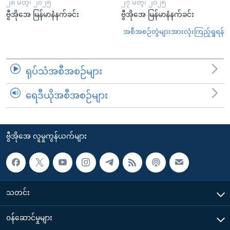
၂၈ မတ္၊ ၂၀၂၅
၂၇ မတ္၊ ၂၀၂၅
ဗွီအိုအေ မြန်မာနံနက်ခင်း
ဗွီအိုအေ မြန်မာနံနက်ခင်း
အစီအစဉ်တွဲများအားလုံးကြည့်ရှုရန်
ရုပ်သံအစီအစဉ်များ
ရေဒီယိုအစီအစဉ်များ
ဗွီအိုအေ လူမှုကွန်ယက်များ
သတင်း
၀န်ဆောင်မှုများ