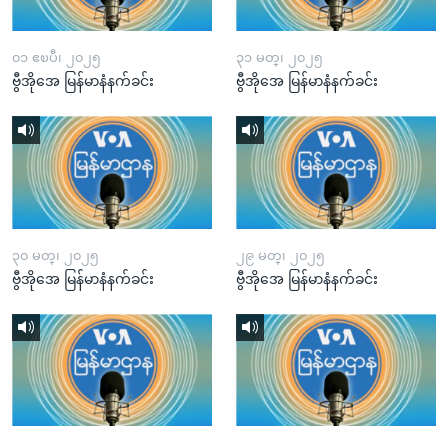
၀၁ ဧၿပီ၊ ၂၀၂၅
၃၁ မတ္၊ ၂၀၂၅
ဗွီအိုအေ မြန်မာနံနက်ခင်း
ဗွီအိုအေ မြန်မာနံနက်ခင်း
၃၀ မတ္၊ ၂၀၂၅
၂၉ မတ္၊ ၂၀၂၅
ဗွီအိုအေ မြန်မာနံနက်ခင်း
ဗွီအိုအေ မြန်မာနံနက်ခင်း