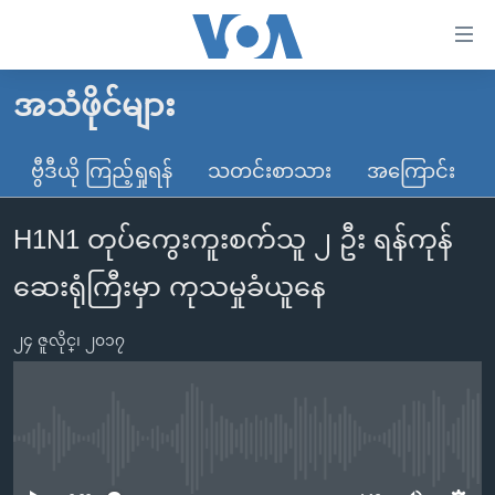
သုံး
ရ
လွယ်ကူ
အသံဖိုင်များ
မူလစာမျက်နှာ
စေ
မြန်မာ
ဗွီဒီယို ကြည့်ရှုရန်
သတင်းစာသား
အကြောင်း
သည့်
ကမ္ဘာ့သတင်းများ
Link
H1N1 တုပ်ကွေးကူးစက်သူ ၂ ဦး ရန်ကုန်
ဗွီဒီယို
နိုင်ငံတကာ
များ
သတင်းလွတ်လပ်ခွင့်
အမေရိကန်
ဆေးရုံကြီးမှာ ကုသမှုခံယူနေ
ပင်မ
ရပ်ဝန်းတခု လမ်းတခု အလွန်
တရုတ်
အကြောင်းအရာ
၂၄ ဇူလိုင္၊ ၂၀၁၇
သို့
အင်္ဂလိပ်စာလေ့လာမယ်
အစ္စရေး-ပါလက်စတိုင်း
ကျော်
အပတ်စဉ်ကဏ္ဍများ
အမေရိကန်သုံးအီဒီယံ
ကြည့်
ရေဒီယိုနှင့်ရုပ်သံ အချက်အလက်များ
မကြေးမုံရဲ့ အင်္ဂလိပ်စာ
ရေဒီယို
ရန်
No media source currently available
ပင်မ
ရေဒီယို/တီဗွီအစီအစဉ်
ရုပ်ရှင်ထဲက အင်္ဂလိပ်စာ
တီဗွီ