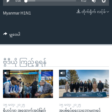
အ
0:00
4:12
သုတပဒေသာ အင်္ဂလိပ်စာ
ညွန်း
Learning English
တိုက်ရိုက် လင့်ခ်
Myanmar H1N1
စာမျက်နှာ
သို့
ဗွီအိုအေ လူမှုကွန်ယက်များ
ကျော်
မျှဝေပါ
ကြည့်
ရန်
ဘာသာစကားများ
ရှာဖွေ
ရန်
ဗွီဒီယို ကြည့်ရှုရန်
နေရာ
သို့
ကျော်
ရန်
၁၅ မတ္၊ ၂၀၂၅
၁၅ မတ္၊ ၂၀၂၅
ရိုဟင်ဂျာ အထောက်အပံ့ဖြတ်
အပစ်ရပ်ရေးသဘောမတူရင်