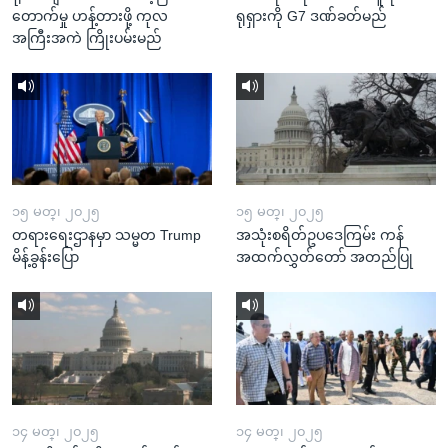
တောက်မှု ဟန့်တားဖို့ ကုလ
ရုရှားကို G7 ဒဏ်ခတ်မည်
အကြီးအကဲ ကြိုးပမ်းမည်
၁၅ မတ္၊ ၂၀၂၅
၁၅ မတ္၊ ၂၀၂၅
တရားရေးဌာနမှာ သမ္မတ Trump
အသုံးစရိတ်ဥပဒေကြမ်း ကန်
မိန့်ခွန်းပြော
အထက်လွှတ်တော် အတည်ပြု
၁၄ မတ္၊ ၂၀၂၅
၁၄ မတ္၊ ၂၀၂၅