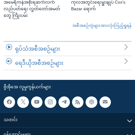
အမေရိကန်အစိုးရဆက်လက်
ကုလအတွင်းရေးမှူးချုပ် Cox's
လည်ပတ်ရေး လွှတ်တော်အမတ်
Bazar ရောက်
တွေ ကြိုးပမ်း
အစီအစဉ်တွဲများအားလုံးကြည့်ရှုရန်
ရုပ်သံအစီအစဉ်များ
ရေဒီယိုအစီအစဉ်များ
ဗွီအိုအေ လူမှုကွန်ယက်များ
သတင်း
၀န်ဆောင်မှုများ