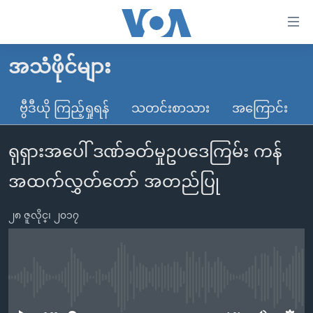
သုံး
ရ
လွယ်ကူ
အသံဖိုင်များ
မူလစာမျက်နှာ
စေ
မြန်မာ
ဗွီဒီယို ကြည့်ရှုရန်
သတင်းစာသား
အကြောင်း
သည့်
ကမ္ဘာ့သတင်းများ
Link
ရုရှားအပေါ် ဒဏ်ခတ်မှုဥပဒေကြမ်း ကန်
ဗွီဒီယို
နိုင်ငံတကာ
များ
သတင်းလွတ်လပ်ခွင့်
အမေရိကန်
အထက်လွှတ်တော် အတည်ပြု
ပင်မ
ရပ်ဝန်းတခု လမ်းတခု အလွန်
တရုတ်
အကြောင်းအရာ
၂၈ ဇူလိုင္၊ ၂၀၁၇
သို့
အင်္ဂလိပ်စာလေ့လာမယ်
အစ္စရေး-ပါလက်စတိုင်း
ကျော်
အပတ်စဉ်ကဏ္ဍများ
အမေရိကန်သုံးအီဒီယံ
ကြည့်
ရေဒီယိုနှင့်ရုပ်သံ အချက်အလက်များ
မကြေးမုံရဲ့ အင်္ဂလိပ်စာ
ရေဒီယို
ရန်
No media source currently available
ပင်မ
ရေဒီယို/တီဗွီအစီအစဉ်
ရုပ်ရှင်ထဲက အင်္ဂလိပ်စာ
တီဗွီ