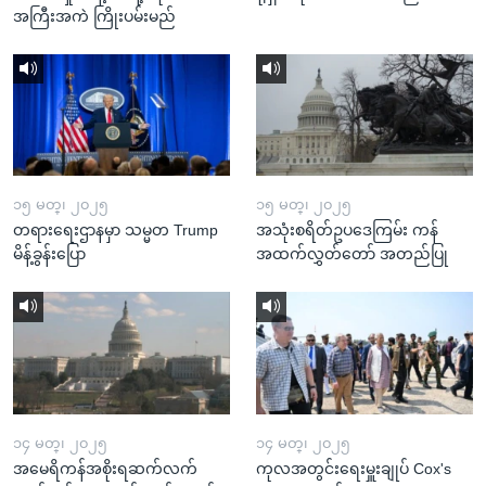
အကြီးအကဲ ကြိုးပမ်းမည်
၁၅ မတ္၊ ၂၀၂၅
၁၅ မတ္၊ ၂၀၂၅
တရားရေးဌာနမှာ သမ္မတ Trump
အသုံးစရိတ်ဥပဒေကြမ်း ကန်
မိန့်ခွန်းပြော
အထက်လွှတ်တော် အတည်ပြု
၁၄ မတ္၊ ၂၀၂၅
၁၄ မတ္၊ ၂၀၂၅
အမေရိကန်အစိုးရဆက်လက်
ကုလအတွင်းရေးမှူးချုပ် Cox's