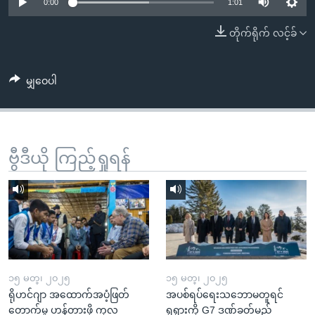
အ
0:00
1:01
သုတပဒေသာ အင်္ဂလိပ်စာ
ညွန်း
Learning English
တိုက်ရိုက် လင့်ခ်
စာမျက်နှာ
သို့
ဗွီအိုအေ လူမှုကွန်ယက်များ
ကျော်
မျှဝေပါ
ကြည့်
ရန်
ဘာသာစကားများ
ရှာဖွေ
ဗွီဒီယို ကြည့်ရှုရန်
ရန်
နေရာ
သို့
ကျော်
ရန်
၁၅ မတ္၊ ၂၀၂၅
၁၅ မတ္၊ ၂၀၂၅
ရိုဟင်ဂျာ အထောက်အပံ့ဖြတ်
အပစ်ရပ်ရေးသဘောမတူရင်
တောက်မှု ဟန့်တားဖို့ ကုလ
ရုရှားကို G7 ဒဏ်ခတ်မည်