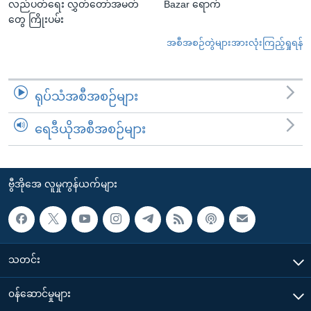
လည်ပတ်ရေး လွှတ်တော်အမတ်
Bazar ရောက်
တွေ ကြိုးပမ်း
အစီအစဉ်တွဲများအားလုံးကြည့်ရှုရန်
ရုပ်သံအစီအစဉ်များ
ရေဒီယိုအစီအစဉ်များ
ဗွီအိုအေ လူမှုကွန်ယက်များ
သတင်း
၀န်ဆောင်မှုများ