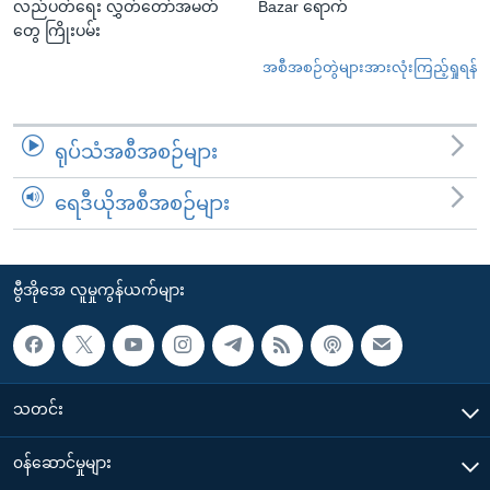
လည်ပတ်ရေး လွှတ်တော်အမတ်
Bazar ရောက်
တွေ ကြိုးပမ်း
အစီအစဉ်တွဲများအားလုံးကြည့်ရှုရန်
ရုပ်သံအစီအစဉ်များ
ရေဒီယိုအစီအစဉ်များ
ဗွီအိုအေ လူမှုကွန်ယက်များ
သတင်း
၀န်ဆောင်မှုများ