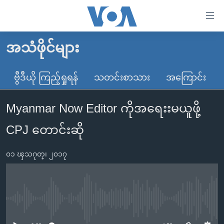
သုံး
ရ
လွယ်ကူ
အသံဖိုင်များ
မူလစာမျက်နှာ
စေ
မြန်မာ
ဗွီဒီယို ကြည့်ရှုရန်
သတင်းစာသား
အကြောင်း
သည့်
ကမ္ဘာ့သတင်းများ
Link
Myanmar Now Editor ကိုအရေးးမယူဖို့
ဗွီဒီယို
နိုင်ငံတကာ
များ
သတင်းလွတ်လပ်ခွင့်
အမေရိကန်
CPJ တောင်းဆို
ပင်မ
ရပ်ဝန်းတခု လမ်းတခု အလွန်
တရုတ်
အကြောင်းအရာ
၀၁ ၾသဂုတ္၊ ၂၀၁၇
သို့
အင်္ဂလိပ်စာလေ့လာမယ်
အစ္စရေး-ပါလက်စတိုင်း
ကျော်
အပတ်စဉ်ကဏ္ဍများ
အမေရိကန်သုံးအီဒီယံ
ကြည့်
ရေဒီယိုနှင့်ရုပ်သံ အချက်အလက်များ
မကြေးမုံရဲ့ အင်္ဂလိပ်စာ
ရေဒီယို
ရန်
No media source currently available
ပင်မ
ရေဒီယို/တီဗွီအစီအစဉ်
ရုပ်ရှင်ထဲက အင်္ဂလိပ်စာ
တီဗွီ