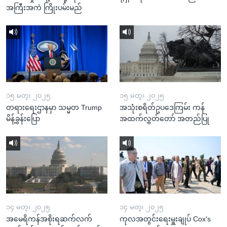
အကြီးအကဲ ကြိုးပမ်းမည်
၁၅ မတ္၊ ၂၀၂၅
၁၅ မတ္၊ ၂၀၂၅
တရားရေးဌာနမှာ သမ္မတ Trump
အသုံးစရိတ်ဥပဒေကြမ်း ကန်
မိန့်ခွန်းပြော
အထက်လွှတ်တော် အတည်ပြု
၁၄ မတ္၊ ၂၀၂၅
၁၄ မတ္၊ ၂၀၂၅
အမေရိကန်အစိုးရဆက်လက်
ကုလအတွင်းရေးမှူးချုပ် Cox's