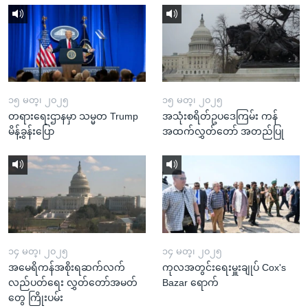
၁၅ မတ္၊ ၂၀၂၅
၁၅ မတ္၊ ၂၀၂၅
တရားရေးဌာနမှာ သမ္မတ Trump
အသုံးစရိတ်ဥပဒေကြမ်း ကန်
မိန့်ခွန်းပြော
အထက်လွှတ်တော် အတည်ပြု
၁၄ မတ္၊ ၂၀၂၅
၁၄ မတ္၊ ၂၀၂၅
အမေရိကန်အစိုးရဆက်လက်
ကုလအတွင်းရေးမှူးချုပ် Cox's
လည်ပတ်ရေး လွှတ်တော်အမတ်
Bazar ရောက်
တွေ ကြိုးပမ်း