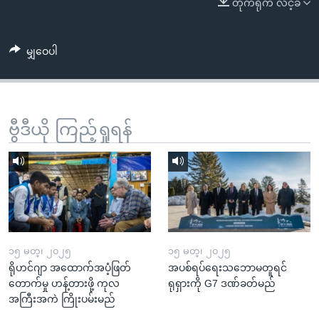
တိုက်ရိုက် လင့်ခ်
အ
သုတပဒေသာ အင်္ဂလိပ်စာ
ညွန်း
Learning English
စာမျက်နှာ
မျှဝေပါ
သို့
ဗွီအိုအေ လူမှုကွန်ယက်များ
ကျော်
ကြည့်
ရန်
ဗွီဒီယို ကြည့်ရှုရန်
ဘာသာစကားများ
ရှာဖွေ
ရန်
နေရာ
သို့
ကျော်
ရန်
၁၅ မတ္၊ ၂၀၂၅
၁၅ မတ္၊ ၂၀၂၅
ရိုဟင်ဂျာ အထောက်အပံ့ဖြတ်
အပစ်ရပ်ရေးသဘောမတူရင်
တောက်မှု ဟန့်တားဖို့ ကုလ
ရုရှားကို G7 ဒဏ်ခတ်မည်
အကြီးအကဲ ကြိုးပမ်းမည်