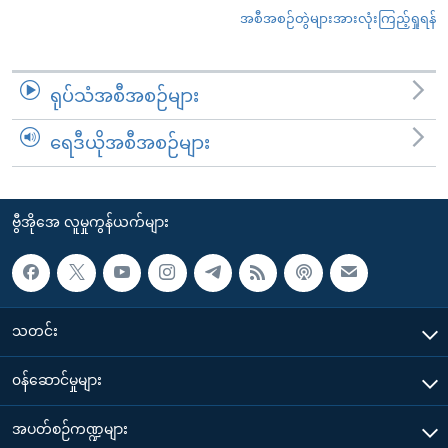
အစီအစဉ်တွဲများအားလုံးကြည့်ရှုရန်
ရုပ်သံအစီအစဉ်များ
ရေဒီယိုအစီအစဉ်များ
ဗွီအိုအေ လူမှုကွန်ယက်များ
သတင်း
၀န်ဆောင်မှုများ
အပတ်စဉ်ကဏ္ဍများ