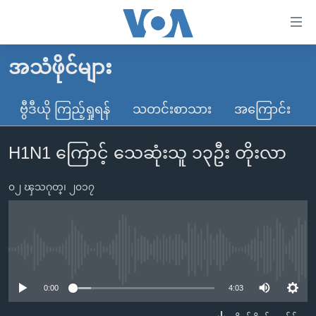
သုံး
ရ
လွယ်ကူ
အသံဖိုင်များ
မူလစာမျက်နှာ
စေ
မြန်မာ
ဗွီဒီယို ကြည့်ရှုရန်
သတင်းစာသား
အကြောင်း
သည့်
ကမ္ဘာ့သတင်းများ
Link
H1N1 ကြောင့် သေဆုံးသူ ၁၃ဦး တိုးလာ
ဗွီဒီယို
နိုင်ငံတကာ
များ
သတင်းလွတ်လပ်ခွင့်
အမေရိကန်
ပင်မ
၀၂ ၾသဂုတ္၊ ၂၀၁၇
ရပ်ဝန်းတခု လမ်းတခု အလွန်
တရုတ်
အကြောင်းအရာ
သို့
အင်္ဂလိပ်စာလေ့လာမယ်
အစ္စရေး-ပါလက်စတိုင်း
ကျော်
အပတ်စဉ်ကဏ္ဍများ
အမေရိကန်သုံးအီဒီယံ
No media source currently available
ကြည့်
ရေဒီယိုနှင့်ရုပ်သံ အချက်အလက်များ
မကြေးမုံရဲ့ အင်္ဂလိပ်စာ
ရေဒီယို
ရန်
0:00
4:03
ပင်မ
ရေဒီယို/တီဗွီအစီအစဉ်
ရုပ်ရှင်ထဲက အင်္ဂလိပ်စာ
တီဗွီ