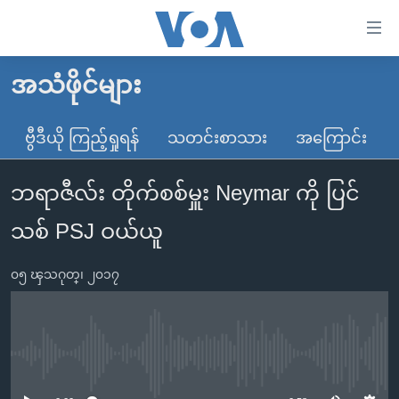
သုံး
ရ
လွယ်ကူ
အသံဖိုင်များ
မူလစာမျက်နှာ
စေ
မြန်မာ
ဗွီဒီယို ကြည့်ရှုရန်
သတင်းစာသား
အကြောင်း
သည့်
ကမ္ဘာ့သတင်းများ
Link
ဘရာဇီလ်း တိုက်စစ်မှူး Neymar ကို ပြင်
ဗွီဒီယို
နိုင်ငံတကာ
များ
သတင်းလွတ်လပ်ခွင့်
အမေရိကန်
သစ် PSJ ဝယ်ယူ
ပင်မ
ရပ်ဝန်းတခု လမ်းတခု အလွန်
တရုတ်
အကြောင်းအရာ
၀၅ ၾသဂုတ္၊ ၂၀၁၇
သို့
အင်္ဂလိပ်စာလေ့လာမယ်
အစ္စရေး-ပါလက်စတိုင်း
ကျော်
အပတ်စဉ်ကဏ္ဍများ
အမေရိကန်သုံးအီဒီယံ
ကြည့်
ရေဒီယိုနှင့်ရုပ်သံ အချက်အလက်များ
မကြေးမုံရဲ့ အင်္ဂလိပ်စာ
ရေဒီယို
ရန်
No media source currently available
ပင်မ
ရေဒီယို/တီဗွီအစီအစဉ်
ရုပ်ရှင်ထဲက အင်္ဂလိပ်စာ
တီဗွီ