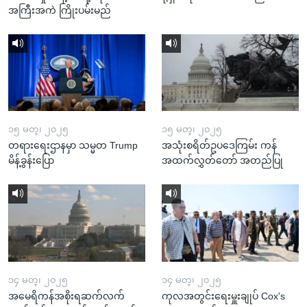
အကြီးအကဲ ကြိုးပမ်းမည်
၁၅ မတ္၊ ၂၀၂၅
၁၅ မတ္၊ ၂၀၂၅
တရားရေးဌာနမှာ သမ္မတ Trump
အသုံးစရိတ်ဥပဒေကြမ်း ကန်
မိန့်ခွန်းပြော
အထက်လွှတ်တော် အတည်ပြု
၁၄ မတ္၊ ၂၀၂၅
၁၄ မတ္၊ ၂၀၂၅
အမေရိကန်အစိုးရဆက်လက်
ကုလအတွင်းရေးမှူးချုပ် Cox's