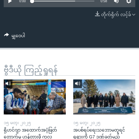
အ
0:00
0:58
သုတပဒေသာ အင်္ဂလိပ်စာ
ညွန်း
Learning English
တိုက်ရိုက် လင့်ခ်
စာမျက်နှာ
သို့
ဗွီအိုအေ လူမှုကွန်ယက်များ
ကျော်
မျှဝေပါ
ကြည့်
ရန်
ဘာသာစကားများ
ရှာဖွေ
ဗွီဒီယို ကြည့်ရှုရန်
ရန်
နေရာ
သို့
ကျော်
ရန်
၁၅ မတ္၊ ၂၀၂၅
၁၅ မတ္၊ ၂၀၂၅
ရိုဟင်ဂျာ အထောက်အပံ့ဖြတ်
အပစ်ရပ်ရေးသဘောမတူရင်
တောက်မှု ဟန့်တားဖို့ ကုလ
ရုရှားကို G7 ဒဏ်ခတ်မည်