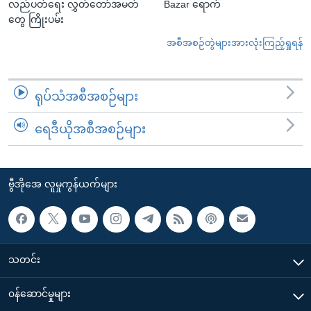
လည်ပတ်ရေး လွှတ်တော်အမတ်
Bazar ရောက်
တွေ ကြိုးပမ်း
အစီအစဉ်တွဲများအားလုံးကြည့်ရှုရန်
ရုပ်သံအစီအစဉ်များ
ရေဒီယိုအစီအစဉ်များ
ဗွီအိုအေ လူမှုကွန်ယက်များ
သတင်း
၀န်ဆောင်မှုများ