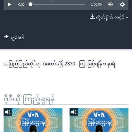
အ
0:00
1:00:00
သုတပဒေသာ အင်္ဂလိပ်စာ
ညွန်း
Learning English
တိုက်ရိုက် လင့်ခ်
စာမျက်နှာ
သို့
ဗွီအိုအေ လူမှုကွန်ယက်များ
ကျော်
မျှဝေပါ
ကြည့်
ရန်
ဘာသာစကားများ
ရှာဖွေ
အပြည်ပြည်ဆိုင်ရာ စံတော်ချိန် 2330 - ကြာမြင့်ချိန် ၁ နာရီ
ရန်
နေရာ
သို့
ကျော်
ရန်
ဗွီဒီယို ကြည့်ရှုရန်