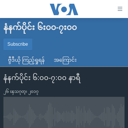
သုံး
ရ
လွယ်ကူ
နံနက်ပိုင်း ၆း၀၀-၇း၀၀
မူလစာမျက်နှာ
စေ
မြန်မာ
Subscribe
သည့်
SUBSCRIBE
ကမ္ဘာ့သတင်းများ
Link
ဗွီဒီယို ကြည့်ရှုရန်
အကြောင်း
ဗွီဒီယို
နိုင်ငံတကာ
များ
Spotify
သတင်းလွတ်လပ်ခွင့်
အမေရိကန်
ပင်မ
နံနက်ပိုင်း ၆:၀၀-၇:၀၀ နာရီ
ရပ်ဝန်းတခု လမ်းတခု အလွန်
တရုတ်
အကြောင်းအရာ
ရယူရန်
သို့
၂၆ ၾသဂုတ္၊ ၂၀၁၇
အင်္ဂလိပ်စာလေ့လာမယ်
အစ္စရေး-ပါလက်စတိုင်း
ကျော်
အပတ်စဉ်ကဏ္ဍများ
အမေရိကန်သုံးအီဒီယံ
ကြည့်
ရေဒီယိုနှင့်ရုပ်သံ အချက်အလက်များ
မကြေးမုံရဲ့ အင်္ဂလိပ်စာ
ရေဒီယို
ရန်
No media source currently available
ပင်မ
ရေဒီယို/တီဗွီအစီအစဉ်
ရုပ်ရှင်ထဲက အင်္ဂလိပ်စာ
တီဗွီ