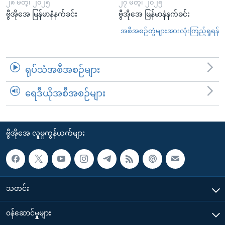
၂၈ မတ္၊ ၂၀၂၅
၂၇ မတ္၊ ၂၀၂၅
ဗွီအိုအေ မြန်မာနံနက်ခင်း
ဗွီအိုအေ မြန်မာနံနက်ခင်း
အစီအစဉ်တွဲများအားလုံးကြည့်ရှုရန်
ရုပ်သံအစီအစဉ်များ
ရေဒီယိုအစီအစဉ်များ
ဗွီအိုအေ လူမှုကွန်ယက်များ
သတင်း
၀န်ဆောင်မှုများ