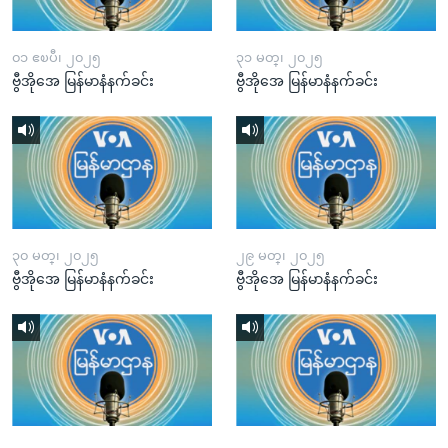
၀၁ ဧၿပီ၊ ၂၀၂၅
၃၁ မတ္၊ ၂၀၂၅
ဗွီအိုအေ မြန်မာနံနက်ခင်း
ဗွီအိုအေ မြန်မာနံနက်ခင်း
၃၀ မတ္၊ ၂၀၂၅
၂၉ မတ္၊ ၂၀၂၅
ဗွီအိုအေ မြန်မာနံနက်ခင်း
ဗွီအိုအေ မြန်မာနံနက်ခင်း