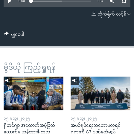
အ
0:00
1:04
သုတပဒေသာ အင်္ဂလိပ်စာ
ညွန်း
Learning English
တိုက်ရိုက် လင့်ခ်
စာမျက်နှာ
သို့
ဗွီအိုအေ လူမှုကွန်ယက်များ
ကျော်
မျှဝေပါ
ကြည့်
ရန်
ဘာသာစကားများ
ရှာဖွေ
ဗွီဒီယို ကြည့်ရှုရန်
ရန်
နေရာ
သို့
ကျော်
ရန်
၁၅ မတ္၊ ၂၀၂၅
၁၅ မတ္၊ ၂၀၂၅
ရိုဟင်ဂျာ အထောက်အပံ့ဖြတ်
အပစ်ရပ်ရေးသဘောမတူရင်
တောက်မှု ဟန့်တားဖို့ ကုလ
ရုရှားကို G7 ဒဏ်ခတ်မည်