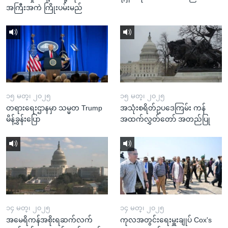
အကြီးအကဲ ကြိုးပမ်းမည်
၁၅ မတ္၊ ၂၀၂၅
၁၅ မတ္၊ ၂၀၂၅
တရားရေးဌာနမှာ သမ္မတ Trump
အသုံးစရိတ်ဥပဒေကြမ်း ကန်
မိန့်ခွန်းပြော
အထက်လွှတ်တော် အတည်ပြု
၁၄ မတ္၊ ၂၀၂၅
၁၄ မတ္၊ ၂၀၂၅
အမေရိကန်အစိုးရဆက်လက်
ကုလအတွင်းရေးမှူးချုပ် Cox's