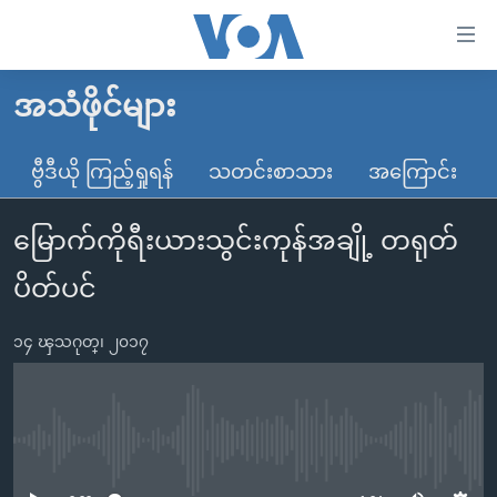
သုံး
ရ
လွယ်ကူ
အသံဖိုင်များ
မူလစာမျက်နှာ
စေ
မြန်မာ
ဗွီဒီယို ကြည့်ရှုရန်
သတင်းစာသား
အကြောင်း
သည့်
ကမ္ဘာ့သတင်းများ
Link
မြောက်ကိုရီးယားသွင်းကုန်အချို့ တရုတ်
ဗွီဒီယို
နိုင်ငံတကာ
များ
သတင်းလွတ်လပ်ခွင့်
အမေရိကန်
ပိတ်ပင်
ပင်မ
ရပ်ဝန်းတခု လမ်းတခု အလွန်
တရုတ်
အကြောင်းအရာ
၁၄ ၾသဂုတ္၊ ၂၀၁၇
သို့
အင်္ဂလိပ်စာလေ့လာမယ်
အစ္စရေး-ပါလက်စတိုင်း
ကျော်
အပတ်စဉ်ကဏ္ဍများ
အမေရိကန်သုံးအီဒီယံ
ကြည့်
ရေဒီယိုနှင့်ရုပ်သံ အချက်အလက်များ
မကြေးမုံရဲ့ အင်္ဂလိပ်စာ
ရေဒီယို
ရန်
No media source currently available
ပင်မ
ရေဒီယို/တီဗွီအစီအစဉ်
ရုပ်ရှင်ထဲက အင်္ဂလိပ်စာ
တီဗွီ