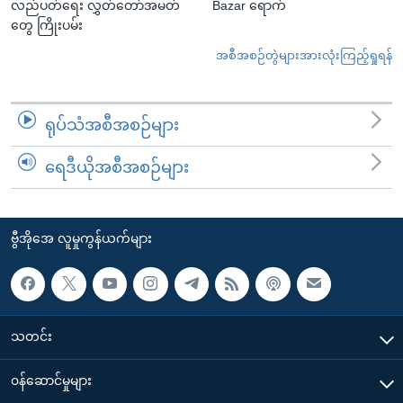
လည်ပတ်ရေး လွှတ်တော်အမတ်
Bazar ရောက်
တွေ ကြိုးပမ်း
အစီအစဉ်တွဲများအားလုံးကြည့်ရှုရန်
ရုပ်သံအစီအစဉ်များ
ရေဒီယိုအစီအစဉ်များ
ဗွီအိုအေ လူမှုကွန်ယက်များ
သတင်း
၀န်ဆောင်မှုများ