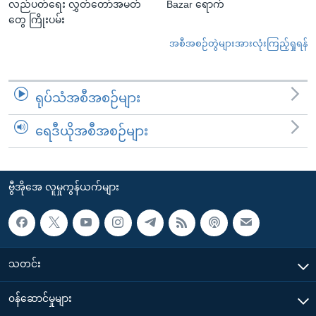
လည်ပတ်ရေး လွှတ်တော်အမတ်
Bazar ရောက်
တွေ ကြိုးပမ်း
အစီအစဉ်တွဲများအားလုံးကြည့်ရှုရန်
ရုပ်သံအစီအစဉ်များ
ရေဒီယိုအစီအစဉ်များ
ဗွီအိုအေ လူမှုကွန်ယက်များ
သတင်း
၀န်ဆောင်မှုများ