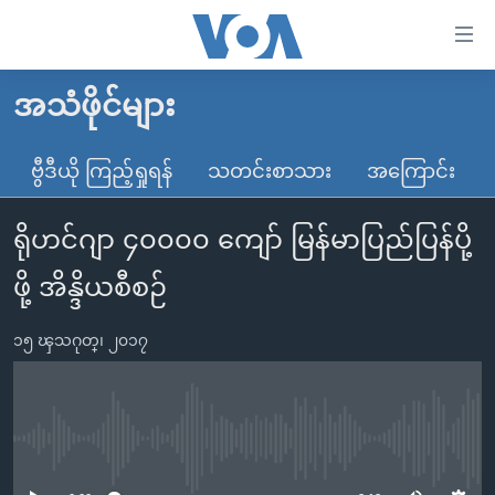
သုံး
ရ
လွယ်ကူ
အသံဖိုင်များ
မူလစာမျက်နှာ
စေ
မြန်မာ
ဗွီဒီယို ကြည့်ရှုရန်
သတင်းစာသား
အကြောင်း
သည့်
ကမ္ဘာ့သတင်းများ
Link
ရိုဟင်ဂျာ ၄၀၀၀၀ ကျော် မြန်မာပြည်ပြန်ပို့
ဗွီဒီယို
နိုင်ငံတကာ
များ
သတင်းလွတ်လပ်ခွင့်
အမေရိကန်
ဖို့ အိန္ဒိယစီစဉ်
ပင်မ
ရပ်ဝန်းတခု လမ်းတခု အလွန်
တရုတ်
အကြောင်းအရာ
၁၅ ၾသဂုတ္၊ ၂၀၁၇
သို့
အင်္ဂလိပ်စာလေ့လာမယ်
အစ္စရေး-ပါလက်စတိုင်း
ကျော်
အပတ်စဉ်ကဏ္ဍများ
အမေရိကန်သုံးအီဒီယံ
ကြည့်
ရေဒီယိုနှင့်ရုပ်သံ အချက်အလက်များ
မကြေးမုံရဲ့ အင်္ဂလိပ်စာ
ရေဒီယို
ရန်
No media source currently available
ပင်မ
ရေဒီယို/တီဗွီအစီအစဉ်
ရုပ်ရှင်ထဲက အင်္ဂလိပ်စာ
တီဗွီ