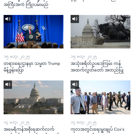
အကြီးအကဲ ကြိုးပမ်းမည်
၁၅ မတ္၊ ၂၀၂၅
၁၅ မတ္၊ ၂၀၂၅
တရားရေးဌာနမှာ သမ္မတ Trump
အသုံးစရိတ်ဥပဒေကြမ်း ကန်
မိန့်ခွန်းပြော
အထက်လွှတ်တော် အတည်ပြု
၁၄ မတ္၊ ၂၀၂၅
၁၄ မတ္၊ ၂၀၂၅
အမေရိကန်အစိုးရဆက်လက်
ကုလအတွင်းရေးမှူးချုပ် Cox's