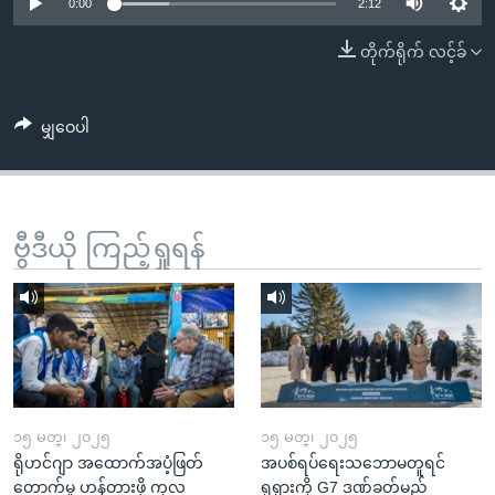
အ
0:00
2:12
သုတပဒေသာ အင်္ဂလိပ်စာ
ညွန်း
Learning English
တိုက်ရိုက် လင့်ခ်
စာမျက်နှာ
သို့
ဗွီအိုအေ လူမှုကွန်ယက်များ
ကျော်
မျှဝေပါ
ကြည့်
ရန်
ဘာသာစကားများ
ရှာဖွေ
ဗွီဒီယို ကြည့်ရှုရန်
ရန်
နေရာ
သို့
ကျော်
ရန်
၁၅ မတ္၊ ၂၀၂၅
၁၅ မတ္၊ ၂၀၂၅
ရိုဟင်ဂျာ အထောက်အပံ့ဖြတ်
အပစ်ရပ်ရေးသဘောမတူရင်
တောက်မှု ဟန့်တားဖို့ ကုလ
ရုရှားကို G7 ဒဏ်ခတ်မည်