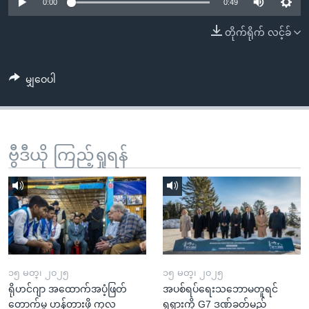
အ
0:00
0:49
သုတပဒေသာ အင်္ဂလိပ်စာ
ညွန်း
Learning English
တိုက်ရိုက် လင့်ခ်
စာမျက်နှာ
သို့
ဗွီအိုအေ လူမှုကွန်ယက်များ
ကျော်
မျှဝေပါ
ကြည့်
ရန်
ဘာသာစကားများ
ရှာဖွေ
ဗွီဒီယို ကြည့်ရှုရန်
ရန်
နေရာ
သို့
ကျော်
ရန်
၁၅ မတ္၊ ၂၀၂၅
၁၅ မတ္၊ ၂၀၂၅
ရိုဟင်ဂျာ အထောက်အပံ့ဖြတ်
အပစ်ရပ်ရေးသဘောမတူရင်
တောက်မှု ဟန့်တားဖို့ ကုလ
ရုရှားကို G7 ဒဏ်ခတ်မည်