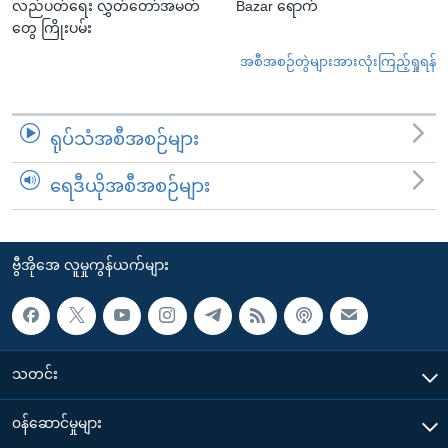
လည်ပတ်ရေး လွှတ်တော်အမတ်
Bazar ရောက်
တွေ ကြိုးပမ်း
အစီအစဉ်တွဲများအားလုံးကြည့်ရှုရန်
ရုပ်သံအစီအစဉ်များ
ရေဒီယိုအစီအစဉ်များ
ဗွီအိုအေ လူမှုကွန်ယက်များ
သတင်း
၀န်ဆောင်မှုများ