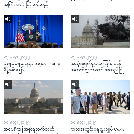
အကြီးအကဲ ကြိုးပမ်းမည်
၁၅ မတ္၊ ၂၀၂၅
၁၅ မတ္၊ ၂၀၂၅
တရားရေးဌာနမှာ သမ္မတ Trump
အသုံးစရိတ်ဥပဒေကြမ်း ကန်
မိန့်ခွန်းပြော
အထက်လွှတ်တော် အတည်ပြု
၁၄ မတ္၊ ၂၀၂၅
၁၄ မတ္၊ ၂၀၂၅
အမေရိကန်အစိုးရဆက်လက်
ကုလအတွင်းရေးမှူးချုပ် Cox's