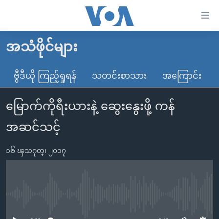
သုံး
ရ
လွယ်ကူ
အသံဖိုင်များ
မူလစာမျက်နှာ
စေ
မြန်မာ
ဗွီဒီယို ကြည့်ရှုရန်
သတင်းစာသား
အကြောင်း
သည့်
ကမ္ဘာ့သတင်းများ
Link
မြောက်ကိုရီးယားနဲ့ ဆွေးနွေးဖို့ ကန်
ဗွီဒီယို
နိုင်ငံတကာ
များ
သတင်းလွတ်လပ်ခွင့်
အမေရိကန်
အဆင်သင့်
ပင်မ
ရပ်ဝန်းတခု လမ်းတခု အလွန်
တရုတ်
အကြောင်းအရာ
၁၆ ၾသဂုတ္၊ ၂၀၁၇
သို့
အင်္ဂလိပ်စာလေ့လာမယ်
အစ္စရေး-ပါလက်စတိုင်း
ကျော်
အပတ်စဉ်ကဏ္ဍများ
အမေရိကန်သုံးအီဒီယံ
ကြည့်
ရေဒီယိုနှင့်ရုပ်သံ အချက်အလက်များ
မကြေးမုံရဲ့ အင်္ဂလိပ်စာ
ရေဒီယို
ရန်
No media source currently available
ပင်မ
ရေဒီယို/တီဗွီအစီအစဉ်
ရုပ်ရှင်ထဲက အင်္ဂလိပ်စာ
တီဗွီ