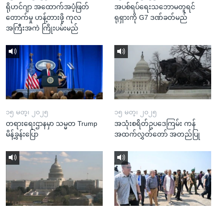
ရိုဟင်ဂျာ အထောက်အပံ့ဖြတ်
အပစ်ရပ်ရေးသဘောမတူရင်
တောက်မှု ဟန့်တားဖို့ ကုလ
ရုရှားကို G7 ဒဏ်ခတ်မည်
အကြီးအကဲ ကြိုးပမ်းမည်
၁၅ မတ္၊ ၂၀၂၅
၁၅ မတ္၊ ၂၀၂၅
တရားရေးဌာနမှာ သမ္မတ Trump
အသုံးစရိတ်ဥပဒေကြမ်း ကန်
မိန့်ခွန်းပြော
အထက်လွှတ်တော် အတည်ပြု