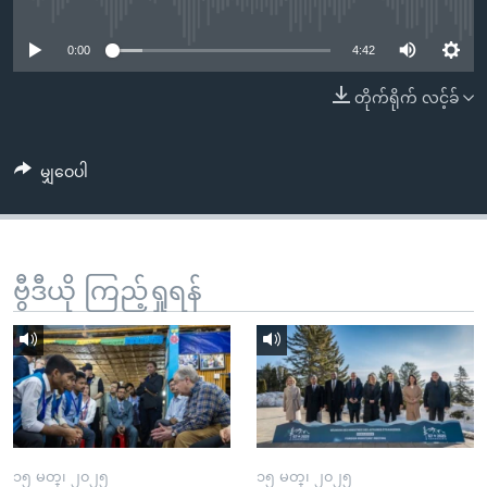
No media source currently available
အ
သုတပဒေသာ အင်္ဂလိပ်စာ
ညွန်း
Learning English
0:00
4:42
စာမျက်နှာ
သို့
ဗွီအိုအေ လူမှုကွန်ယက်များ
တိုက်ရိုက် လင့်ခ်
ကျော်
ကြည့်
မျှဝေပါ
ရန်
ဘာသာစကားများ
ရှာဖွေ
ရန်
နေရာ
ဗွီဒီယို ကြည့်ရှုရန်
သို့
ကျော်
ရန်
၁၅ မတ္၊ ၂၀၂၅
၁၅ မတ္၊ ၂၀၂၅