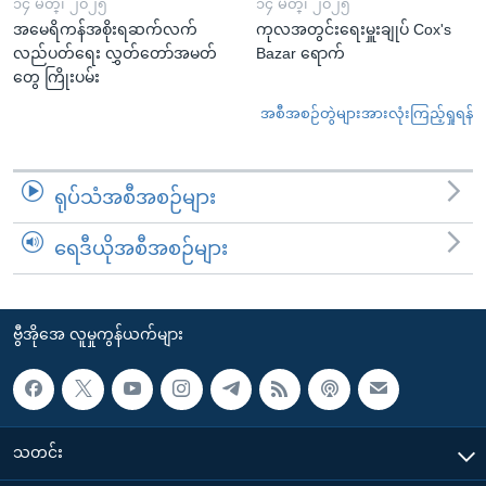
၁၄ မတ္၊ ၂၀၂၅
၁၄ မတ္၊ ၂၀၂၅
အမေရိကန်အစိုးရဆက်လက်
ကုလအတွင်းရေးမှူးချုပ် Cox's
လည်ပတ်ရေး လွှတ်တော်အမတ်
Bazar ရောက်
တွေ ကြိုးပမ်း
အစီအစဉ်တွဲများအားလုံးကြည့်ရှုရန်
ရုပ်သံအစီအစဉ်များ
ရေဒီယိုအစီအစဉ်များ
ဗွီအိုအေ လူမှုကွန်ယက်များ
သတင်း