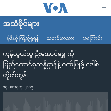
သုံး
ရ
လွယ်ကူ
အသံဖိုင်များ
မူလစာမျက်နှာ
စေ
မြန်မာ
ဗွီဒီယို ကြည့်ရှုရန်
သတင်းစာသား
အကြောင်း
သည့်
ကမ္ဘာ့သတင်းများ
Link
ကွန်လွယ်သူ ဦးအောင်ရွှေ ကို
ဗွီဒီယို
နိုင်ငံတကာ
များ
သတင်းလွတ်လပ်ခွင့်
အမေရိကန်
ပြည်ထောင်စုသန္နိဋ္ဌာန်နဲ့ ဂုဏ်ပြုဖို့ ဒေါ်စု
ပင်မ
ရပ်ဝန်းတခု လမ်းတခု အလွန်
တရုတ်
အကြောင်းအရာ
တိုက်တွန်း
သို့
အင်္ဂလိပ်စာလေ့လာမယ်
အစ္စရေး-ပါလက်စတိုင်း
ကျော်
၁၇ ၾသဂုတ္၊ ၂၀၁၇
အပတ်စဉ်ကဏ္ဍများ
အမေရိကန်သုံးအီဒီယံ
ကြည့်
ရေဒီယိုနှင့်ရုပ်သံ အချက်အလက်များ
မကြေးမုံရဲ့ အင်္ဂလိပ်စာ
ရေဒီယို
ရန်
ပင်မ
ရေဒီယို/တီဗွီအစီအစဉ်
ရုပ်ရှင်ထဲက အင်္ဂလိပ်စာ
တီဗွီ