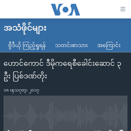
သုံး
ရ
လွယ်ကူ
အသံဖိုင်များ
မူလစာမျက်နှာ
စေ
မြန်မာ
ဗွီဒီယို ကြည့်ရှုရန်
သတင်းစာသား
အကြောင်း
သည့်
ကမ္ဘာ့သတင်းများ
Link
ဟောင်ကောင် ဒီမိုကရေစီခေါင်းဆောင် ၃
ဗွီဒီယို
နိုင်ငံတကာ
များ
သတင်းလွတ်လပ်ခွင့်
အမေရိကန်
ဦး ပြစ်ဒဏ်တိုး
ပင်မ
ရပ်ဝန်းတခု လမ်းတခု အလွန်
တရုတ်
အကြောင်းအရာ
၁၈ ၾသဂုတ္၊ ၂၀၁၇
သို့
အင်္ဂလိပ်စာလေ့လာမယ်
အစ္စရေး-ပါလက်စတိုင်း
ကျော်
အပတ်စဉ်ကဏ္ဍများ
အမေရိကန်သုံးအီဒီယံ
ကြည့်
ရေဒီယိုနှင့်ရုပ်သံ အချက်အလက်များ
မကြေးမုံရဲ့ အင်္ဂလိပ်စာ
ရေဒီယို
ရန်
No media source currently available
ပင်မ
ရေဒီယို/တီဗွီအစီအစဉ်
ရုပ်ရှင်ထဲက အင်္ဂလိပ်စာ
တီဗွီ