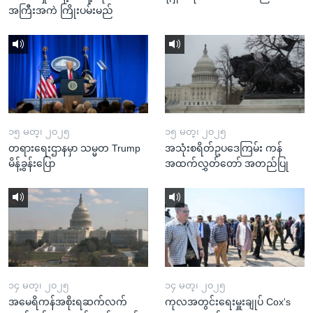
အကြီးအကဲ ကြိုးပမ်းမည်
၁၅ မတ္၊ ၂၀၂၅
၁၅ မတ္၊ ၂၀၂၅
တရားရေးဌာနမှာ သမ္မတ Trump
အသုံးစရိတ်ဥပဒေကြမ်း ကန်
မိန့်ခွန်းပြော
အထက်လွှတ်တော် အတည်ပြု
၁၄ မတ္၊ ၂၀၂၅
၁၄ မတ္၊ ၂၀၂၅
အမေရိကန်အစိုးရဆက်လက်
ကုလအတွင်းရေးမှူးချုပ် Cox's