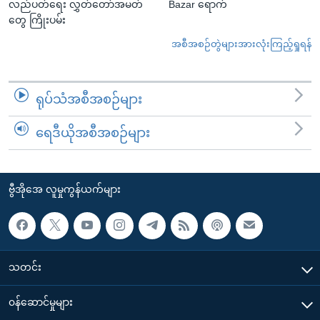
လည်ပတ်ရေး လွှတ်တော်အမတ်
Bazar ရောက်
တွေ ကြိုးပမ်း
အစီအစဉ်တွဲများအားလုံးကြည့်ရှုရန်
ရုပ်သံအစီအစဉ်များ
ရေဒီယိုအစီအစဉ်များ
ဗွီအိုအေ လူမှုကွန်ယက်များ
သတင်း
၀န်ဆောင်မှုများ