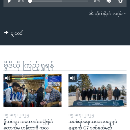
အ
0:00
0:59
သုတပဒေသာ အင်္ဂလိပ်စာ
ညွန်း
Learning English
တိုက်ရိုက် လင့်ခ်
စာမျက်နှာ
သို့
ဗွီအိုအေ လူမှုကွန်ယက်များ
ကျော်
မျှဝေပါ
ကြည့်
ရန်
ဘာသာစကားများ
ရှာဖွေ
ဗွီဒီယို ကြည့်ရှုရန်
ရန်
နေရာ
သို့
ကျော်
ရန်
၁၅ မတ္၊ ၂၀၂၅
၁၅ မတ္၊ ၂၀၂၅
ရိုဟင်ဂျာ အထောက်အပံ့ဖြတ်
အပစ်ရပ်ရေးသဘောမတူရင်
တောက်မှု ဟန့်တားဖို့ ကုလ
ရုရှားကို G7 ဒဏ်ခတ်မည်