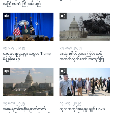
အကြီးအကဲ ကြိုးပမ်းမည်
၁၅ မတ္၊ ၂၀၂၅
၁၅ မတ္၊ ၂၀၂၅
တရားရေးဌာနမှာ သမ္မတ Trump
အသုံးစရိတ်ဥပဒေကြမ်း ကန်
မိန့်ခွန်းပြော
အထက်လွှတ်တော် အတည်ပြု
၁၄ မတ္၊ ၂၀၂၅
၁၄ မတ္၊ ၂၀၂၅
အမေရိကန်အစိုးရဆက်လက်
ကုလအတွင်းရေးမှူးချုပ် Cox's