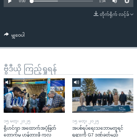
အ
0:00
1:34
သုတပဒေသာ အင်္ဂလိပ်စာ
ညွန်း
Learning English
တိုက်ရိုက် လင့်ခ်
စာမျက်နှာ
သို့
ဗွီအိုအေ လူမှုကွန်ယက်များ
ကျော်
မျှဝေပါ
ကြည့်
ရန်
ဘာသာစကားများ
ရှာဖွေ
ဗွီဒီယို ကြည့်ရှုရန်
ရန်
နေရာ
သို့
ကျော်
ရန်
၁၅ မတ္၊ ၂၀၂၅
၁၅ မတ္၊ ၂၀၂၅
ရိုဟင်ဂျာ အထောက်အပံ့ဖြတ်
အပစ်ရပ်ရေးသဘောမတူရင်
တောက်မှု ဟန့်တားဖို့ ကုလ
ရုရှားကို G7 ဒဏ်ခတ်မည်