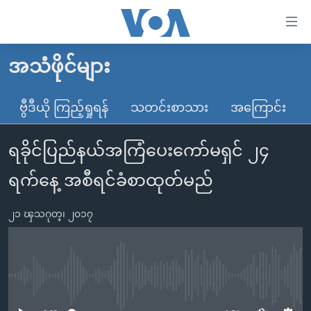
သုံး
ရ
လွယ်ကူ
အသံဖိုင်များ
မူလစာမျက်နှာ
စေ
မြန်မာ
ဗွီဒီယို ကြည့်ရှုရန်
သတင်းစာသား
အကြောင်း
သည့်
ကမ္ဘာ့သတင်းများ
Link
ရခိုင်ပြည်နယ်အကြံပေးကော်မရှင် ၂၄
ဗွီဒီယို
နိုင်ငံတကာ
များ
သတင်းလွတ်လပ်ခွင့်
အမေရိကန်
ရက်နေ့ အစီရင်ခံစာထုတ်မည်
ပင်မ
ရပ်ဝန်းတခု လမ်းတခု အလွန်
တရုတ်
အကြောင်းအရာ
၂၁ ၾသဂုတ္၊ ၂၀၁၇
သို့
အင်္ဂလိပ်စာလေ့လာမယ်
အစ္စရေး-ပါလက်စတိုင်း
ကျော်
အပတ်စဉ်ကဏ္ဍများ
အမေရိကန်သုံးအီဒီယံ
ကြည့်
ရေဒီယိုနှင့်ရုပ်သံ အချက်အလက်များ
မကြေးမုံရဲ့ အင်္ဂလိပ်စာ
ရေဒီယို
ရန်
No media source currently available
ပင်မ
ရေဒီယို/တီဗွီအစီအစဉ်
ရုပ်ရှင်ထဲက အင်္ဂလိပ်စာ
တီဗွီ