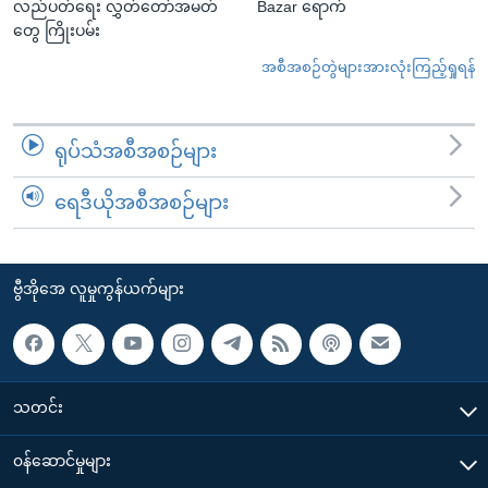
လည်ပတ်ရေး လွှတ်တော်အမတ်
Bazar ရောက်
တွေ ကြိုးပမ်း
အစီအစဉ်တွဲများအားလုံးကြည့်ရှုရန်
ရုပ်သံအစီအစဉ်များ
ရေဒီယိုအစီအစဉ်များ
ဗွီအိုအေ လူမှုကွန်ယက်များ
သတင်း
၀န်ဆောင်မှုများ