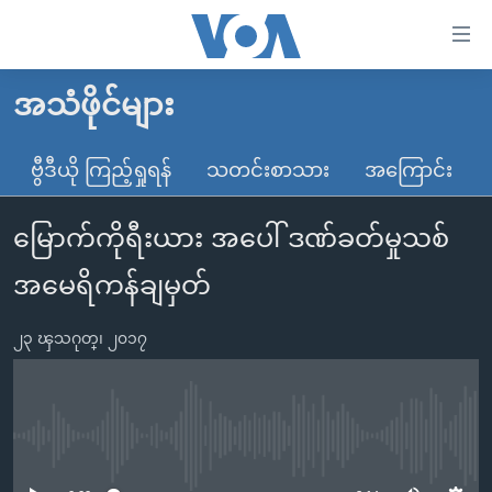
သုံး
ရ
လွယ်ကူ
အသံဖိုင်များ
မူလစာမျက်နှာ
စေ
မြန်မာ
ဗွီဒီယို ကြည့်ရှုရန်
သတင်းစာသား
အကြောင်း
သည့်
ကမ္ဘာ့သတင်းများ
Link
မြောက်ကိုရီးယား အပေါ် ဒဏ်ခတ်မှုသစ်
ဗွီဒီယို
နိုင်ငံတကာ
များ
သတင်းလွတ်လပ်ခွင့်
အမေရိကန်
အမေရိကန်ချမှတ်
ပင်မ
ရပ်ဝန်းတခု လမ်းတခု အလွန်
တရုတ်
အကြောင်းအရာ
၂၃ ၾသဂုတ္၊ ၂၀၁၇
သို့
အင်္ဂလိပ်စာလေ့လာမယ်
အစ္စရေး-ပါလက်စတိုင်း
ကျော်
အပတ်စဉ်ကဏ္ဍများ
အမေရိကန်သုံးအီဒီယံ
ကြည့်
ရေဒီယိုနှင့်ရုပ်သံ အချက်အလက်များ
မကြေးမုံရဲ့ အင်္ဂလိပ်စာ
ရေဒီယို
ရန်
No media source currently available
ပင်မ
ရေဒီယို/တီဗွီအစီအစဉ်
ရုပ်ရှင်ထဲက အင်္ဂလိပ်စာ
တီဗွီ