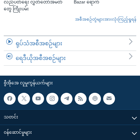
လည်ပတ်ရေး လွှတ်တော်အမတ်
Bazar ရောက်
တွေ ကြိုးပမ်း
အစီအစဉ်တွဲများအားလုံးကြည့်ရှုရန်
ရုပ်သံအစီအစဉ်များ
ရေဒီယိုအစီအစဉ်များ
ဗွီအိုအေ လူမှုကွန်ယက်များ
သတင်း
၀န်ဆောင်မှုများ