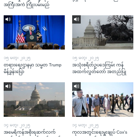
အကြီးအကဲ ကြိုးပမ်းမည်
၁၅ မတ္၊ ၂၀၂၅
၁၅ မတ္၊ ၂၀၂၅
တရားရေးဌာနမှာ သမ္မတ Trump
အသုံးစရိတ်ဥပဒေကြမ်း ကန်
မိန့်ခွန်းပြော
အထက်လွှတ်တော် အတည်ပြု
၁၄ မတ္၊ ၂၀၂၅
၁၄ မတ္၊ ၂၀၂၅
အမေရိကန်အစိုးရဆက်လက်
ကုလအတွင်းရေးမှူးချုပ် Cox's