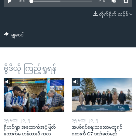
အ
0:00
2:14
သုတပဒေသာ အင်္ဂလိပ်စာ
ညွန်း
Learning English
တိုက်ရိုက် လင့်ခ်
စာမျက်နှာ
သို့
ဗွီအိုအေ လူမှုကွန်ယက်များ
ကျော်
မျှဝေပါ
ကြည့်
ရန်
ဘာသာစကားများ
ရှာဖွေ
ဗွီဒီယို ကြည့်ရှုရန်
ရန်
နေရာ
သို့
ကျော်
ရန်
၁၅ မတ္၊ ၂၀၂၅
၁၅ မတ္၊ ၂၀၂၅
ရိုဟင်ဂျာ အထောက်အပံ့ဖြတ်
အပစ်ရပ်ရေးသဘောမတူရင်
တောက်မှု ဟန့်တားဖို့ ကုလ
ရုရှားကို G7 ဒဏ်ခတ်မည်