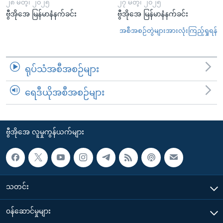
၂၈ မတ္၊ ၂၀၂၅
၂၇ မတ္၊ ၂၀၂၅
ဗွီအိုအေ မြန်မာနံနက်ခင်း
ဗွီအိုအေ မြန်မာနံနက်ခင်း
အစီအစဉ်တွဲများအားလုံးကြည့်ရှုရန်
ရုပ်သံအစီအစဉ်များ
ရေဒီယိုအစီအစဉ်များ
ဗွီအိုအေ လူမှုကွန်ယက်များ
သတင်း
၀န်ဆောင်မှုများ