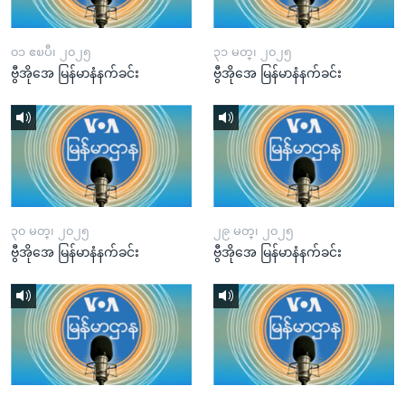
၀၁ ဧၿပီ၊ ၂၀၂၅
၃၁ မတ္၊ ၂၀၂၅
ဗွီအိုအေ မြန်မာနံနက်ခင်း
ဗွီအိုအေ မြန်မာနံနက်ခင်း
၃၀ မတ္၊ ၂၀၂၅
၂၉ မတ္၊ ၂၀၂၅
ဗွီအိုအေ မြန်မာနံနက်ခင်း
ဗွီအိုအေ မြန်မာနံနက်ခင်း