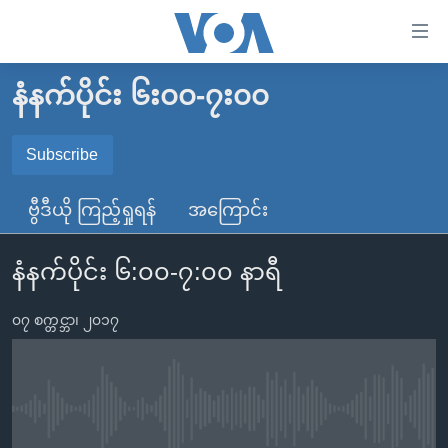
သုံး
ရ
လွယ်ကူ
နံနက်ပိုင်း ၆း၀၀-၇း၀၀
မူလစာမျက်နှာ
စေ
မြန်မာ
Subscribe
သည့်
SUBSCRIBE
ကမ္ဘာ့သတင်းများ
Link
ဗွီဒီယို ကြည့်ရှုရန်
အကြောင်း
ဗွီဒီယို
နိုင်ငံတကာ
များ
Spotify
သတင်းလွတ်လပ်ခွင့်
အမေရိကန်
ပင်မ
နံနက်ပိုင်း ၆:၀၀-၇:၀၀ နာရီ
ရပ်ဝန်းတခု လမ်းတခု အလွန်
တရုတ်
အကြောင်းအရာ
ရယူရန်
သို့
၀၇ စက္တင္ဘာ၊ ၂၀၁၇
အင်္ဂလိပ်စာလေ့လာမယ်
အစ္စရေး-ပါလက်စတိုင်း
ကျော်
အပတ်စဉ်ကဏ္ဍများ
အမေရိကန်သုံးအီဒီယံ
ကြည့်
ရေဒီယိုနှင့်ရုပ်သံ အချက်အလက်များ
မကြေးမုံရဲ့ အင်္ဂလိပ်စာ
ရေဒီယို
ရန်
No media source currently available
ပင်မ
ရေဒီယို/တီဗွီအစီအစဉ်
ရုပ်ရှင်ထဲက အင်္ဂလိပ်စာ
တီဗွီ