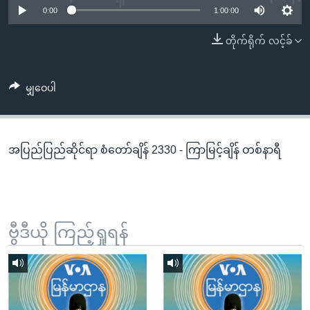
အ
0:00
1:00:00
သုတပဒေသာ အင်္ဂလိပ်စာ
ညွန်း
Learning English
တိုက်ရိုက် လင့်ခ်
စာမျက်နှာ
သို့
ဗွီအိုအေ လူမှုကွန်ယက်များ
ကျော်
မျှဝေပါ
ကြည့်
ရန်
ဘာသာစကားများ
ရှာဖွေ
အပြည်ပြည်ဆိုင်ရာ စံတော်ချိန် 2330 - ကြာမြင့်ချိန် တစ်နာရီ
ရန်
နေရာ
သို့
ကျော်
ရန်
ဗွီဒီယို ကြည့်ရှုရန်