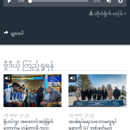
အ
0:00
0:41
သုတပဒေသာ အင်္ဂလိပ်စာ
ညွန်း
Learning English
တိုက်ရိုက် လင့်ခ်
စာမျက်နှာ
သို့
ဗွီအိုအေ လူမှုကွန်ယက်များ
ကျော်
မျှဝေပါ
ကြည့်
ရန်
ဘာသာစကားများ
ရှာဖွေ
ဗွီဒီယို ကြည့်ရှုရန်
ရန်
နေရာ
သို့
ကျော်
ရန်
၁၅ မတ္၊ ၂၀၂၅
၁၅ မတ္၊ ၂၀၂၅
ရိုဟင်ဂျာ အထောက်အပံ့ဖြတ်
အပစ်ရပ်ရေးသဘောမတူရင်
တောက်မှု ဟန့်တားဖို့ ကုလ
ရုရှားကို G7 ဒဏ်ခတ်မည်