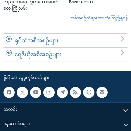
လည်ပတ်ရေး လွှတ်တော်အမတ်
Bazar ရောက်
တွေ ကြိုးပမ်း
အစီအစဉ်တွဲများအားလုံးကြည့်ရှုရန်
ရုပ်သံအစီအစဉ်များ
ရေဒီယိုအစီအစဉ်များ
ဗွီအိုအေ လူမှုကွန်ယက်များ
သတင်း
၀န်ဆောင်မှုများ