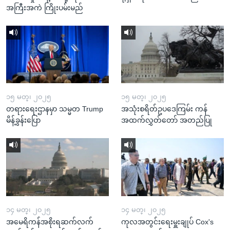
အကြီးအကဲ ကြိုးပမ်းမည်
၁၅ မတ္၊ ၂၀၂၅
၁၅ မတ္၊ ၂၀၂၅
တရားရေးဌာနမှာ သမ္မတ Trump
အသုံးစရိတ်ဥပဒေကြမ်း ကန်
မိန့်ခွန်းပြော
အထက်လွှတ်တော် အတည်ပြု
၁၄ မတ္၊ ၂၀၂၅
၁၄ မတ္၊ ၂၀၂၅
အမေရိကန်အစိုးရဆက်လက်
ကုလအတွင်းရေးမှူးချုပ် Cox's