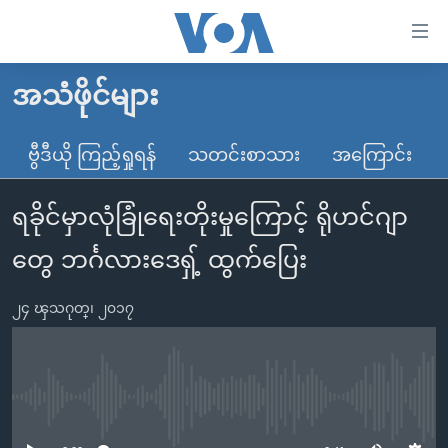
သုံး
ရ
လွယ်ကူ
အသံဖိုင်များ
မူလစာမျက်နှာ
စေ
မြန်မာ
ဗွီဒီယို ကြည့်ရှုရန်
သတင်းစာသား
အကြောင်း
သည့်
ကမ္ဘာ့သတင်းများ
Link
ရခိုင်မှာလုံခြုံရေးတိုးမှုကြောင့် ရိုဟင်ဂျာ
ဗွီဒီယို
နိုင်ငံတကာ
များ
သတင်းလွတ်လပ်ခွင့်
အမေရိကန်
တွေ ဘင်္ဂလားဒေရှ့် ထွက်ပြေး
ပင်မ
ရပ်ဝန်းတခု လမ်းတခု အလွန်
တရုတ်
အကြောင်းအရာ
၂၄ ၾသဂုတ္၊ ၂၀၁၇
သို့
အင်္ဂလိပ်စာလေ့လာမယ်
အစ္စရေး-ပါလက်စတိုင်း
ကျော်
အပတ်စဉ်ကဏ္ဍများ
အမေရိကန်သုံးအီဒီယံ
ကြည့်
ရေဒီယိုနှင့်ရုပ်သံ အချက်အလက်များ
မကြေးမုံရဲ့ အင်္ဂလိပ်စာ
ရေဒီယို
ရန်
No media source currently available
ပင်မ
ရေဒီယို/တီဗွီအစီအစဉ်
ရုပ်ရှင်ထဲက အင်္ဂလိပ်စာ
တီဗွီ