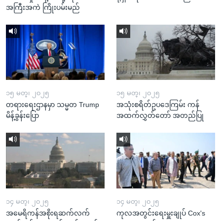
အကြီးအကဲ ကြိုးပမ်းမည်
၁၅ မတ္၊ ၂၀၂၅
၁၅ မတ္၊ ၂၀၂၅
တရားရေးဌာနမှာ သမ္မတ Trump
အသုံးစရိတ်ဥပဒေကြမ်း ကန်
မိန့်ခွန်းပြော
အထက်လွှတ်တော် အတည်ပြု
၁၄ မတ္၊ ၂၀၂၅
၁၄ မတ္၊ ၂၀၂၅
အမေရိကန်အစိုးရဆက်လက်
ကုလအတွင်းရေးမှူးချုပ် Cox's