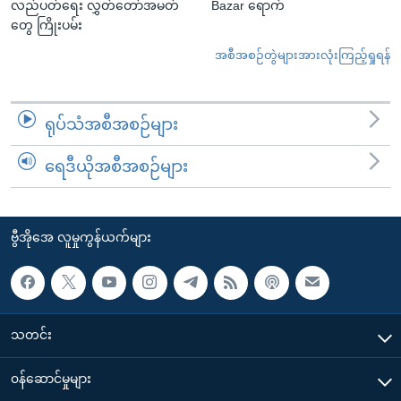
လည်ပတ်ရေး လွှတ်တော်အမတ်
Bazar ရောက်
တွေ ကြိုးပမ်း
အစီအစဉ်တွဲများအားလုံးကြည့်ရှုရန်
ရုပ်သံအစီအစဉ်များ
ရေဒီယိုအစီအစဉ်များ
ဗွီအိုအေ လူမှုကွန်ယက်များ
သတင်း
၀န်ဆောင်မှုများ