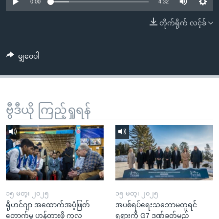
အ
0:00
4:32
သုတပဒေသာ အင်္ဂလိပ်စာ
ညွန်း
Learning English
တိုက်ရိုက် လင့်ခ်
စာမျက်နှာ
သို့
ဗွီအိုအေ လူမှုကွန်ယက်များ
ကျော်
မျှဝေပါ
ကြည့်
ရန်
ဘာသာစကားများ
ရှာဖွေ
ဗွီဒီယို ကြည့်ရှုရန်
ရန်
နေရာ
သို့
ကျော်
ရန်
၁၅ မတ္၊ ၂၀၂၅
၁၅ မတ္၊ ၂၀၂၅
ရိုဟင်ဂျာ အထောက်အပံ့ဖြတ်
အပစ်ရပ်ရေးသဘောမတူရင်
တောက်မှု ဟန့်တားဖို့ ကုလ
ရုရှားကို G7 ဒဏ်ခတ်မည်