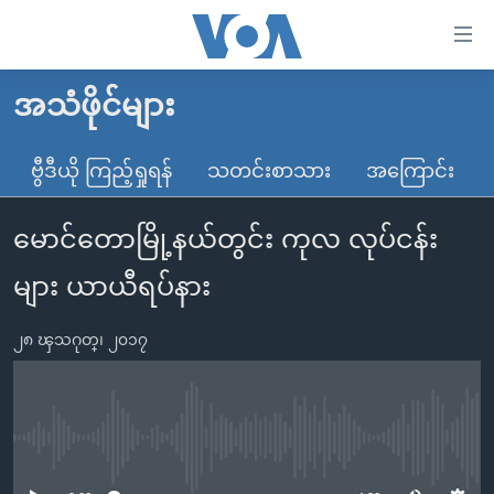
သုံး
ရ
လွယ်ကူ
အသံဖိုင်များ
မူလစာမျက်နှာ
စေ
မြန်မာ
ဗွီဒီယို ကြည့်ရှုရန်
သတင်းစာသား
အကြောင်း
သည့်
ကမ္ဘာ့သတင်းများ
Link
မောင်တောမြို့နယ်တွင်း ကုလ လုပ်ငန်း
ဗွီဒီယို
နိုင်ငံတကာ
များ
သတင်းလွတ်လပ်ခွင့်
အမေရိကန်
များ ယာယီရပ်နား
ပင်မ
ရပ်ဝန်းတခု လမ်းတခု အလွန်
တရုတ်
အကြောင်းအရာ
၂၈ ၾသဂုတ္၊ ၂၀၁၇
သို့
အင်္ဂလိပ်စာလေ့လာမယ်
အစ္စရေး-ပါလက်စတိုင်း
ကျော်
အပတ်စဉ်ကဏ္ဍများ
အမေရိကန်သုံးအီဒီယံ
ကြည့်
ရေဒီယိုနှင့်ရုပ်သံ အချက်အလက်များ
မကြေးမုံရဲ့ အင်္ဂလိပ်စာ
ရေဒီယို
ရန်
No media source currently available
ပင်မ
ရေဒီယို/တီဗွီအစီအစဉ်
ရုပ်ရှင်ထဲက အင်္ဂလိပ်စာ
တီဗွီ