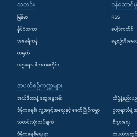
သတင်း
၀န်ဆောင်မှ
မြန်မာ
RSS
နိုင်ငံတကာ
ပေါ့ဒ်ကတ်စ်
အမေရိကန်
နေ့စဉ်အီးမေ
တရုတ်
အစ္စရေး-ပါလက်စတိုင်း
အပတ်စဉ်ကဏ္ဍများ
အယ်ဒီတာနဲ့ ဆွေးနွေးခန်း
သိပ္ပံနဲ့နည်း
ဒီမိုကရေစီ၊ လူ့အခွင့်အရေးနှင့် ခေတ်ပြိုင်ကမ္ဘာ
ဥတုရာသီနဲ့ 
သတင်းသုံးသပ်ချက်
စီးပွားရေး
ဒီမိုကရေစီရေးရာ
တပတ်အတွင်