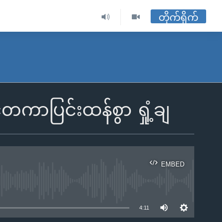
တိုက်ရိုက်
ံတကာပြင်းထန်စွာ ရှုံ့ချ
EMBED
ble
4:11