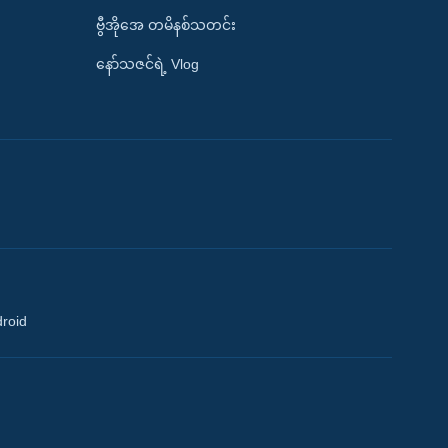
ဗွီအိုအေ တမိနစ်သတင်း
နော်သဇင်ရဲ့ Vlog
droid