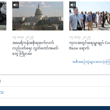
၁၄ မတ္၊ ၂၀၂၅
၁၄ မတ္၊ ၂၀၂၅
အမေရိကန်အစိုးရဆက်လက်
ကုလအတွင်းရေးမှူးချုပ် Co
လည်ပတ်ရေး လွှတ်တော်အမတ်
Bazar ရောက်
တွေ ကြိုးပမ်း
အစီအစဉ်တွဲများအားလုံးကြည့
း
ား