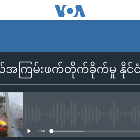
်အကြမ်းဖက်တိုက်ခိုက်မှု နိုင်င
No media source currently availa
0:00