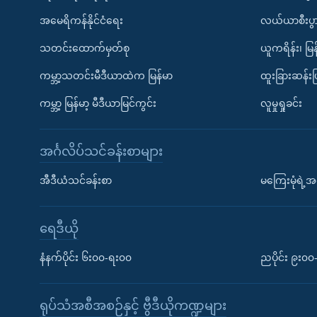
အမေရိကန်နိုင်ငံရေး
လယ်ယာစီးပွ
သတင်းထောက်မှတ်စု
ယူကရိန်း၊ မြန
ကမ္ဘာ့သတင်းမီဒီယာထဲက မြန်မာ
ထူးခြားဆန်း
ကမ္ဘာ့ မြန်မာ့ မီဒီယာမြင်ကွင်း
လူမှုရှုခင်း
အင်္ဂလိပ်သင်ခန်းစာများ
အီဒီယံသင်ခန်းစာ
မကြေးမုံရဲ့အင
ရေဒီယို
နံနက်ပိုင်း ၆း၀၀-ရး၀၀
ညပိုင်း ၉း၀
ရုပ်သံအစီအစဉ်နှင့် ဗွီဒီယိုကဏ္ဍများ