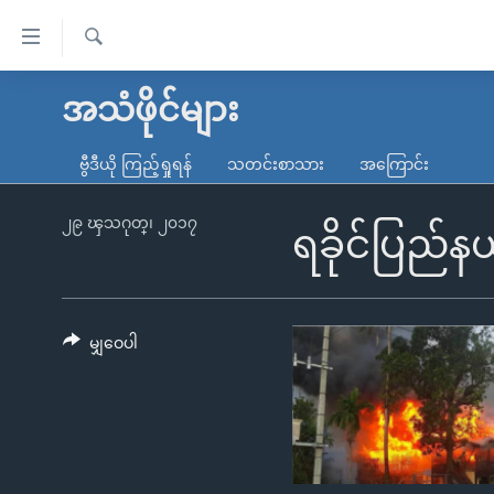
သုံး
ရ
ရှာဖွေ
လွယ်ကူ
မူလစာမျက်နှာ
အသံဖိုင်များ
ရ
စေ
မြန်မာ
လာ
ဗွီဒီယို ကြည့်ရှုရန်
သတင်းစာသား
အကြောင်း
သည့်
ဒ်
ကမ္ဘာ့သတင်းများ
Link
ဗွီဒီယို
နိုင်ငံတကာ
၂၉ ၾသဂုတ္၊ ၂၀၁၇
ရခိုင်ပြည်နယ
များ
သတင်းလွတ်လပ်ခွင့်
အမေရိကန်
ပင်မ
ရပ်ဝန်းတခု လမ်းတခု အလွန်
တရုတ်
အကြောင်းအရာ
အင်္ဂလိပ်စာလေ့လာမယ်
အစ္စရေး-ပါလက်စတိုင်း
မျှဝေပါ
သို့
အပတ်စဉ်ကဏ္ဍများ
အမေရိကန်သုံးအီဒီယံ
ကျော်
ကြည့်
ရေဒီယိုနှင့်ရုပ်သံ အချက်အလက်များ
မကြေးမုံရဲ့ အင်္ဂလိပ်စာ
ရေဒီယို
ရန်
ရေဒီယို/တီဗွီအစီအစဉ်
ရုပ်ရှင်ထဲက အင်္ဂလိပ်စာ
တီဗွီ
ပင်မ