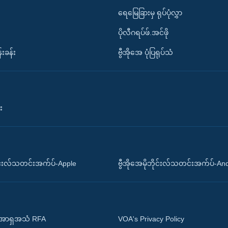
ရေမြေခြားမှ ရုပ်ပုံလွှာ
ပိုလီဂရပ်ဖ်.အင်ဖို
်းခန်း
ဗွီအိုအေ ပုံပြရုပ်သံ
း
ိုင်းလ်သတင်းအက်ပ်-Apple
ဗွီအိုအေမိုဘိုင်းလ်သတင်းအက်ပ်-An
 အာရှအသံ RFA
VOA's Privacy Policy