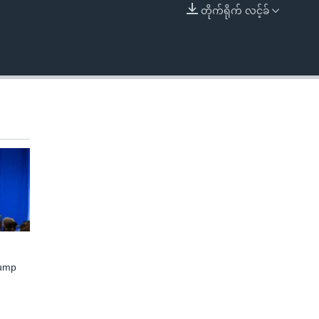
တိုက်ရိုက် လင့်ခ်
EMBED
rump