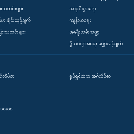
ားသတင်းများ
အာရှစီးပွားရေး
်မာ နှိုင်းယှဉ်ချက်
ကျန်းမာရေး
ပြားသတင်းများ
အမျိုးသမီးကဏ္ဍ
ရိုဟင်ဂျာအရေး မျှော်လင့်ချက်
်္ဂလိပ်စာ
ရုပ်ရှင်ထဲက အင်္ဂလိပ်စာ
၀-၁၀း၀၀