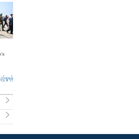
x's
်ရှုရန်