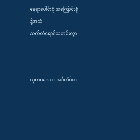
နေရာပေါင်းစုံ အကြောင်းစုံ
ဒို့အသံ
သက်တံရောင်သတင်းလွှာ
သုတပဒေသာ အင်္ဂလိပ်စာ