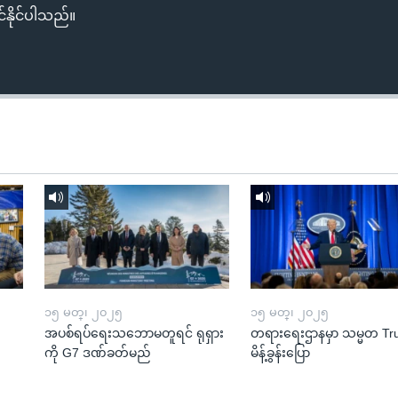
်နိုင်ပါသည်။
၁၅ မတ္၊ ၂၀၂၅
၁၅ မတ္၊ ၂၀၂၅
အပစ်ရပ်ရေးသဘောမတူရင် ရုရှား
တရားရေးဌာနမှာ သမ္မတ T
ကို G7 ဒဏ်ခတ်မည်
မိန့်ခွန်းပြော