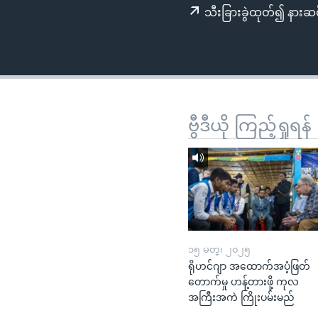
သုတပဒေသာ အင်္ဂလိပ်စာ
အ
သီးခြားခွဲထုတ်၍ နားဆင
ညွန်း
စာမျက်နှာ
သို့
ကျော်
ကြည့်
ရန်
ဗွီဒီယို ကြည့်ရှုရန်
ရှာဖွေ
ရန်
နေရာ
သို့
ကျော်
ရန်
၁၅ မတ္၊ ၂၀၂၅
ရိုဟင်ဂျာ အထောက်အပံ့ဖြတ်
တောက်မှု ဟန့်တားဖို့ ကုလ
အကြီးအကဲ ကြိုးပမ်းမည်