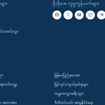
ုများ
ဗွီအိုအေ လူမှုကွန်ယက်များ
းလ်သတင်းလွှာ
ပညာ
မြန်မာပြည်မှပေးစာ
အနာဂတ်ကမ္ဘာ
မြင်ကွင်းကျယ်မှတ်စုများ
ကမ္ဘာတလွှားခရီးသွား
း အားကစား
ဒီသီတင်းပတ် အာရှနိုင်ငံရေး