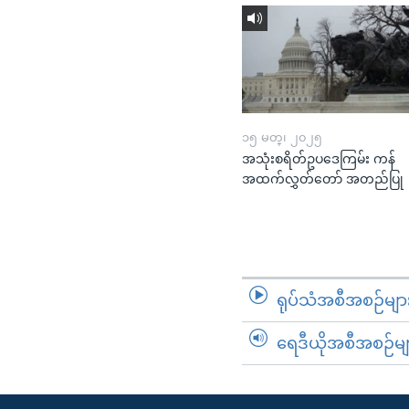
၁၅ မတ္၊ ၂၀၂၅
အသုံးစရိတ်ဥပဒေကြမ်း ကန်
အထက်လွှတ်တော် အတည်ပြု
ရုပ်သံအစီအစဉ်မျာ
ရေဒီယိုအစီအစဉ်မျ