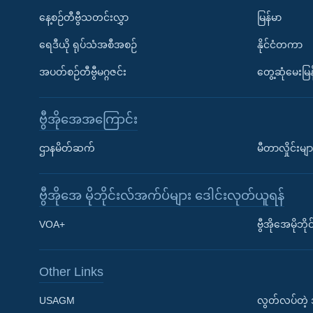
နေ့စဉ်တီဗွီသတင်းလွှာ
မြန်မာ
ရေဒီယို ရုပ်သံအစီအစဉ်
နိုင်ငံတကာ
အပတ်စဉ်တီဗွီမဂ္ဂဇင်း
တွေ့ဆုံမေးမြန
ဗွီအိုအေအကြောင်း
ဌာနမိတ်ဆက်
မီတာလှိုင်းမျာ
ဗွီအိုအေ မိုဘိုင်းလ်အက်ပ်များ ဒေါင်းလုတ်ယူရန်
Learning English
VOA+
ဗွီအိုအေမိုဘ
ဗွီအိုအေ လူမှုကွန်ယက်များ
Other Links
USAGM
လွတ်လပ်တဲ့