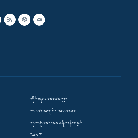
တိုင်းရင်းသတင်းလွှာ
တပတ်အတွင်း အားကစား
သုတစုံလင် အမေရိကန်တခွင်
Gen Z