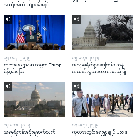
အကြီးအကဲ ကြိုးပမ်းမည်
၁၅ မတ္၊ ၂၀၂၅
၁၅ မတ္၊ ၂၀၂၅
တရားရေးဌာနမှာ သမ္မတ Trump
အသုံးစရိတ်ဥပဒေကြမ်း ကန်
မိန့်ခွန်းပြော
အထက်လွှတ်တော် အတည်ပြု
၁၄ မတ္၊ ၂၀၂၅
၁၄ မတ္၊ ၂၀၂၅
အမေရိကန်အစိုးရဆက်လက်
ကုလအတွင်းရေးမှူးချုပ် Cox's