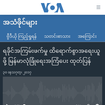
သုံး
ရ
လွယ်ကူ
အသံဖိုင်များ
မူလစာမျက်နှာ
စေ
မြန်မာ
ဗွီဒီယို ကြည့်ရှုရန်
သတင်းစာသား
အကြောင်း
သည့်
ကမ္ဘာ့သတင်းများ
Link
ရခိုင်အကြမ်းဖက်မှု ထိရောက်စွာအရေးယူ
ဗွီဒီယို
နိုင်ငံတကာ
များ
သတင်းလွတ်လပ်ခွင့်
အမေရိကန်
ဖို့ မြန်မာလုံခြုံရေးအကြံပေး ထုတ်ပြန်
ပင်မ
ရပ်ဝန်းတခု လမ်းတခု အလွန်
တရုတ်
အကြောင်းအရာ
၃၀ ၾသဂုတ္၊ ၂၀၁၇
သို့
အင်္ဂလိပ်စာလေ့လာမယ်
အစ္စရေး-ပါလက်စတိုင်း
ကျော်
အပတ်စဉ်ကဏ္ဍများ
အမေရိကန်သုံးအီဒီယံ
ကြည့်
ရေဒီယိုနှင့်ရုပ်သံ အချက်အလက်များ
မကြေးမုံရဲ့ အင်္ဂလိပ်စာ
ရေဒီယို
ရန်
No media source currently available
ပင်မ
ရေဒီယို/တီဗွီအစီအစဉ်
ရုပ်ရှင်ထဲက အင်္ဂလိပ်စာ
တီဗွီ