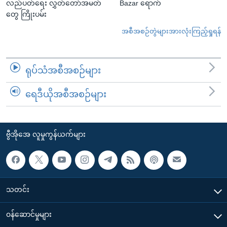
လည်ပတ်ရေး လွှတ်တော်အမတ်
Bazar ရောက်
တွေ ကြိုးပမ်း
အစီအစဉ်တွဲများအားလုံးကြည့်ရှုရန်
ရုပ်သံအစီအစဉ်များ
ရေဒီယိုအစီအစဉ်များ
ဗွီအိုအေ လူမှုကွန်ယက်များ
သတင်း
၀န်ဆောင်မှုများ