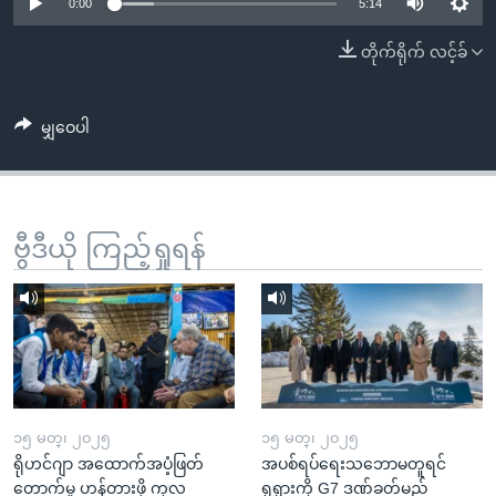
အ
0:00
5:14
သုတပဒေသာ အင်္ဂလိပ်စာ
ညွန်း
Learning English
တိုက်ရိုက် လင့်ခ်
စာမျက်နှာ
သို့
ဗွီအိုအေ လူမှုကွန်ယက်များ
ကျော်
မျှဝေပါ
ကြည့်
ရန်
ဘာသာစကားများ
ရှာဖွေ
ဗွီဒီယို ကြည့်ရှုရန်
ရန်
နေရာ
သို့
ကျော်
ရန်
၁၅ မတ္၊ ၂၀၂၅
၁၅ မတ္၊ ၂၀၂၅
ရိုဟင်ဂျာ အထောက်အပံ့ဖြတ်
အပစ်ရပ်ရေးသဘောမတူရင်
တောက်မှု ဟန့်တားဖို့ ကုလ
ရုရှားကို G7 ဒဏ်ခတ်မည်