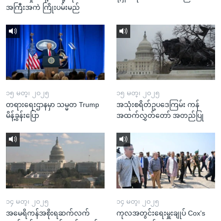
အကြီးအကဲ ကြိုးပမ်းမည်
၁၅ မတ္၊ ၂၀၂၅
၁၅ မတ္၊ ၂၀၂၅
တရားရေးဌာနမှာ သမ္မတ Trump
အသုံးစရိတ်ဥပဒေကြမ်း ကန်
မိန့်ခွန်းပြော
အထက်လွှတ်တော် အတည်ပြု
၁၄ မတ္၊ ၂၀၂၅
၁၄ မတ္၊ ၂၀၂၅
အမေရိကန်အစိုးရဆက်လက်
ကုလအတွင်းရေးမှူးချုပ် Cox's