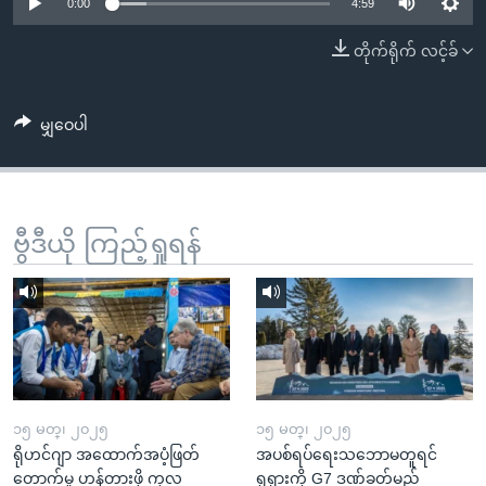
အ
0:00
4:59
သုတပဒေသာ အင်္ဂလိပ်စာ
ညွန်း
Learning English
တိုက်ရိုက် လင့်ခ်
စာမျက်နှာ
သို့
ဗွီအိုအေ လူမှုကွန်ယက်များ
ကျော်
မျှဝေပါ
ကြည့်
ရန်
ဘာသာစကားများ
ရှာဖွေ
ဗွီဒီယို ကြည့်ရှုရန်
ရန်
နေရာ
သို့
ကျော်
ရန်
၁၅ မတ္၊ ၂၀၂၅
၁၅ မတ္၊ ၂၀၂၅
ရိုဟင်ဂျာ အထောက်အပံ့ဖြတ်
အပစ်ရပ်ရေးသဘောမတူရင်
တောက်မှု ဟန့်တားဖို့ ကုလ
ရုရှားကို G7 ဒဏ်ခတ်မည်