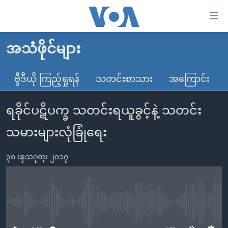
သုံး
ရ
လွယ်ကူ
အသံဖိုင်များ
မူလစာမျက်နှာ
စေ
မြန်မာ
ဗွီဒီယို ကြည့်ရှုရန်
သတင်းစာသား
အကြောင်း
သည့်
ကမ္ဘာ့သတင်းများ
Link
ရခိုင်ပဋိပက္ခ သတင်းရယူခွင့်နဲ့ သတင်း
ဗွီဒီယို
နိုင်ငံတကာ
များ
သတင်းလွတ်လပ်ခွင့်
အမေရိကန်
သမားများလုံခြုံရေး
ပင်မ
ရပ်ဝန်းတခု လမ်းတခု အလွန်
တရုတ်
အကြောင်းအရာ
၃၀ ၾသဂုတ္၊ ၂၀၁၇
သို့
အင်္ဂလိပ်စာလေ့လာမယ်
အစ္စရေး-ပါလက်စတိုင်း
ကျော်
အပတ်စဉ်ကဏ္ဍများ
အမေရိကန်သုံးအီဒီယံ
ကြည့်
ရေဒီယိုနှင့်ရုပ်သံ အချက်အလက်များ
မကြေးမုံရဲ့ အင်္ဂလိပ်စာ
ရေဒီယို
ရန်
No media source currently available
ပင်မ
ရေဒီယို/တီဗွီအစီအစဉ်
ရုပ်ရှင်ထဲက အင်္ဂလိပ်စာ
တီဗွီ