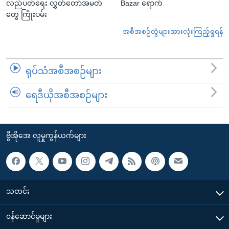
လည်ပတ်ရေး လွှတ်တော်အမတ်
Bazar ရောက်
တွေ ကြိုးပမ်း
အစီအစဉ်တွဲများအားလုံးကြည့်ရှုရန်
ရုပ်သံအစီအစဉ်များ
ရေဒီယိုအစီအစဉ်များ
ဗွီအိုအေ လူမှုကွန်ယက်များ
သတင်း
၀န်ဆောင်မှုများ