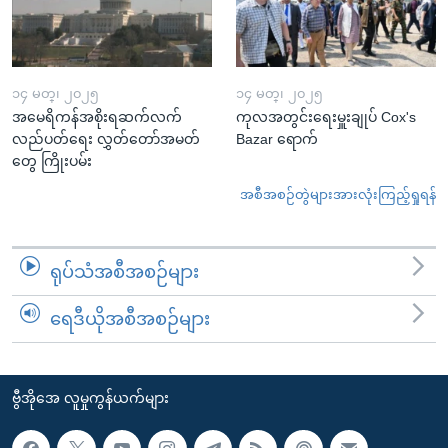
၁၄ မတ္၊ ၂၀၂၅
၁၄ မတ္၊ ၂၀၂၅
အမေရိကန်အစိုးရဆက်လက်
ကုလအတွင်းရေးမှူးချုပ် Cox's
လည်ပတ်ရေး လွှတ်တော်အမတ်
Bazar ရောက်
တွေ ကြိုးပမ်း
အစီအစဉ်တွဲများအားလုံးကြည့်ရှုရန်
ရုပ်သံအစီအစဉ်များ
ရေဒီယိုအစီအစဉ်များ
ဗွီအိုအေ လူမှုကွန်ယက်များ