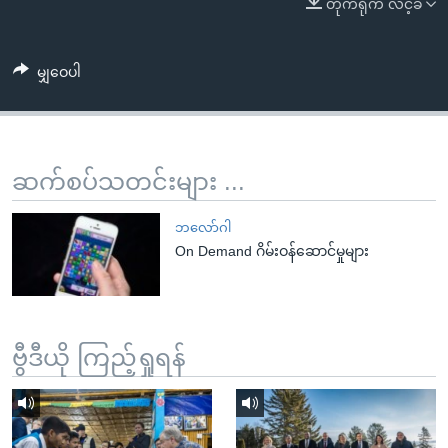
တိုက်ရိုက် လင့်ခ်
အ
သုတပဒေသာ အင်္ဂလိပ်စာ
ညွန်း
Learning English
စာမျက်နှာ
မျှဝေပါ
သို့
ဗွီအိုအေ လူမှုကွန်ယက်များ
ကျော်
ကြည့်
ရန်
ဆက်စပ်သတင်းများ ...
ဘာသာစကားများ
ရှာဖွေ
ရန်
ဘလော်ဂါ
နေရာ
On Demand ဂိမ်းဝန်ဆောင်မှုများ
သို့
ကျော်
ရန်
ဗွီဒီယို ကြည့်ရှုရန်