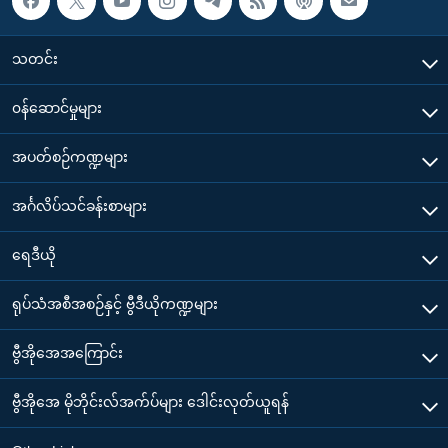
သတင်း
၀န်ဆောင်မှုများ
အပတ်စဉ်ကဏ္ဍများ
အင်္ဂလိပ်သင်ခန်းစာများ
ရေဒီယို
ရုပ်သံအစီအစဉ်နှင့် ဗွီဒီယိုကဏ္ဍများ
ဗွီအိုအေအကြောင်း
ဗွီအိုအေ မိုဘိုင်းလ်အက်ပ်များ ဒေါင်းလုတ်ယူရန်