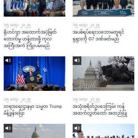
၁၅ မတ္၊ ၂၀၂၅
၁၅ မတ္၊ ၂၀၂၅
ရိုဟင်ဂျာ အထောက်အပံ့ဖြတ်
အပစ်ရပ်ရေးသဘောမတူရင်
တောက်မှု ဟန့်တားဖို့ ကုလ
ရုရှားကို G7 ဒဏ်ခတ်မည်
အကြီးအကဲ ကြိုးပမ်းမည်
၁၅ မတ္၊ ၂၀၂၅
၁၅ မတ္၊ ၂၀၂၅
တရားရေးဌာနမှာ သမ္မတ Trump
အသုံးစရိတ်ဥပဒေကြမ်း ကန်
မိန့်ခွန်းပြော
အထက်လွှတ်တော် အတည်ပြု