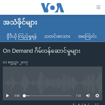
သုံး
ရ
လွယ်ကူ
အသံဖိုင်များ
မူလစာမျက်နှာ
စေ
မြန်မာ
ဗွီဒီယို ကြည့်ရှုရန်
သတင်းစာသား
အကြောင်း
သည့်
ကမ္ဘာ့သတင်းများ
Link
On Demand ဂိမ်းဝန်ဆောင်မှုများ
ဗွီဒီယို
နိုင်ငံတကာ
များ
သတင်းလွတ်လပ်ခွင့်
အမေရိကန်
ပင်မ
၀၁ စက္တင္ဘာ၊ ၂၀၁၇
ရပ်ဝန်းတခု လမ်းတခု အလွန်
တရုတ်
အကြောင်းအရာ
သို့
အင်္ဂလိပ်စာလေ့လာမယ်
အစ္စရေး-ပါလက်စတိုင်း
ကျော်
အပတ်စဉ်ကဏ္ဍများ
အမေရိကန်သုံးအီဒီယံ
No media source currently available
ကြည့်
ရေဒီယိုနှင့်ရုပ်သံ အချက်အလက်များ
မကြေးမုံရဲ့ အင်္ဂလိပ်စာ
ရေဒီယို
ရန်
0:00
7:15
ပင်မ
ရေဒီယို/တီဗွီအစီအစဉ်
ရုပ်ရှင်ထဲက အင်္ဂလိပ်စာ
တီဗွီ