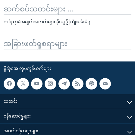
ဆက်စပ်သတင်းများ ...
ကင်ညာမဲအချက်အလက်များ ခိုးယူဖို့ ကြိုးပမ်းခံရ
အခြားဖတ်ရှုစရာများ
ဗွီအိုအေ လူမှုကွန်ယက်များ
သတင်း
၀န်ဆောင်မှုများ
အပတ်စဉ်ကဏ္ဍများ