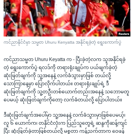
အ
သုတပဒေသာ အင်္ဂလိပ်စာ
ညွန်း
Learning English
စာမျက်နှာ
သို့
ဗွီအိုအေ လူမှုကွန်ယက်များ
ကျော်
ကြည့်
ကင်ညာနိုင်ငံမှာ သမ္မတ Uhuru Kenyatta အနိုင်ရခဲ့တဲ့ ရွေးကောက်ပွဲ
ရန်
ဘာသာစကားများ
ရှာဖွေ
ကင်ညာသမ္မတ Uhuru Keyatta က - ပြီးခဲ့တဲ့လက သူအနိုင်ရခဲ့
ရန်
တဲ့ ရွေးကောက်ပွဲ ရလဒ်ကို တရားရုံးချုပ်က ပယ်ဖျက်ခဲ့တဲ့
နေရာ
ဆုံးဖြတ်ချက်ကို သူ့အနေနဲ့ လက်ခံသွားမှာဖြစ် တယ်လို့
သို့
သောကြာနေ့မှာ ပြောလိုက်ပါတယ်။ တရားရုံးချုပ်ရဲ့ ဒီ
ကျော်
ဆုံးဖြတ်ချက်ကို သူ့တဦးတစ်ယောက်တည်းအနေနဲ့ သဘောမတူ
ရန်
ပေမယ့် ဆုံးဖြတ်ချက်ကိုတော့ လက်ခံတယ်လို့ ပြောပါတယ်။
ဒီဆုံးဖြတ်ချက်အပေါ်မှာ သူ့အနေနဲ့ လက်ခံသွားမှာဖြစ်ပေမယ့်၊
လူ ၆ ယောက်က၊ တနိုင်ငံလုံးက ပြည်သူတွေရဲ့ ဆန္ဒကိုဆန့်ကျင်
ပြီး ဆုံးဖြတ်ခဲ့တာဖြစ်တယ်လို့ မစ္စတာ ကန်ညက်တာက ဝေဖန်