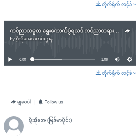
တိုက်ရိုက် လင့်ခ်
ကင်ညာသမ္မတ ရွေးကောက်ပွဲရလဒ် ကင်ညာတရားရုံးချုပ်ပယ်ဖျက်
by
ဗွီအိုအေသတင်းဌာန
No media source currently available
0:00
1:08
တိုက်ရိုက် လင့်ခ်
မျှဝေပါ
Follow us
ဗွီအိုအေ (မြန်မာပိုင်း)