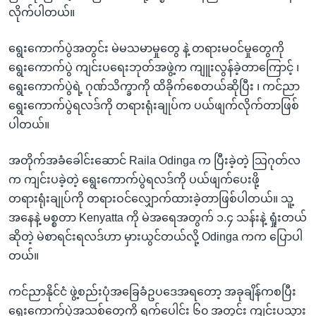
လိုက်ပါတယ်။
ရွေးကောက်ပွဲအတွင်း မဲမသမာမှုတွေ နဲ့ တရားမဝင်မှုတွေကို
ရွေးကောက်ပွဲ ကျင်းပရေးဘုတ်အဖွဲ့က ကျူးလွန်ခဲ့တာကြောင့် ၊
ရွေးကောက်ပွဲရဲ့ ဂုဏ်သိက္ခာကို ထိခိုက်စေတယ်ဆိုပြီး ၊ ကင်ညာ
ရွေးကောက်ပွဲရလဒ်ကို တရားရုံးချုပ်က ပယ်ဖျက်လိုက်တာဖြစ်
ပါတယ်။
အတိုက်အခံခေါင်းဆောင် Raila Odinga က ပြီးခဲ့တဲ့ သြဂုတ်လ
က ကျင်းပခဲ့တဲ့ ရွေးကောက်ပွဲရလဒ်ကို ပယ်ဖျက်ပေးဖို့
တရားရုံးချုပ်ကို တရားဝင်လျှောက်ထားခဲ့တာဖြစ်ပါတယ်။ သူ့
အနေနဲ့ မစ္စတာ Kenyatta ကို မဲအရေအတွက် ၁.၄ သန်းနဲ့ ရှုံးတယ်
ဆိုတဲ့ မဲစာရင်းရလဒ်ဟာ မှားယွင်တယ်လို့ Odinga ကက ပြောပါ
တယ်။
ကင်ညာနိုင်ငံ ဖွဲ့စည်းပုံအခြေခံဥပဒေအရတော့ အခုချိန်ကစပြီး
ရွေးကောက်ပွဲအသစ်တွေကို ရက်ပေါင်း ၆၀ အတွင်း ကျင်းပသွား