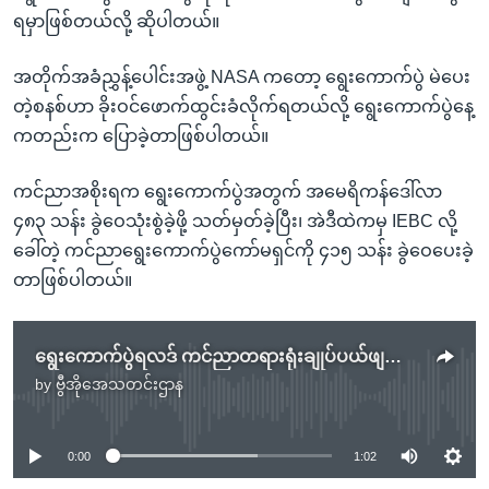
ရမှာဖြစ်တယ်လို့ ဆိုပါတယ်။
အတိုက်အခံညွှန့်ပေါင်းအဖွဲ့ NASA ကတော့ ရွေးကောက်ပွဲ မဲပေး
တဲ့စနစ်ဟာ ခိုးဝင်ဖောက်ထွင်းခံလိုက်ရတယ်လို့ ရွေးကောက်ပွဲနေ့
ကတည်းက ပြောခဲ့တာဖြစ်ပါတယ်။
ကင်ညာအစိုးရက ရွေးကောက်ပွဲအတွက် အမေရိကန်ဒေါ်လာ
၄၈၃ သန်း ခွဲဝေသုံးစွဲခဲ့ဖို့ သတ်မှတ်ခဲ့ပြီး၊ အဲဒီထဲကမှ IEBC လို့
ခေါ်တဲ့ ကင်ညာရွေးကောက်ပွဲကော်မရှင်ကို ၄၁၅ သန်း ခွဲဝေပေးခဲ့
တာဖြစ်ပါတယ်။
ရွေးကောက်ပွဲရလဒ် ကင်ညာတရားရုံးချုပ်ပယ်ဖျက်မှု ကင်ညာသမ္မတ လက်ခံ
by
ဗွီအိုအေသတင်းဌာန
No media source currently available
0:00
1:02