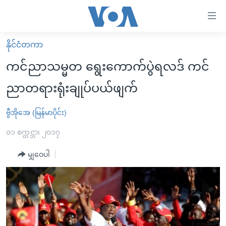
သုံး
ရ
လွယ်ကူ
နိုင်ငံတကာ
မူလစာမျက်နှာ
စေ
ကင်ညာသမ္မတ ရွေးကောက်ပွဲရလဒ် ကင်
မြန်မာ
သည့်
ညာတရားရုံးချုပ်ပယ်ဖျက်
ကမ္ဘာ့သတင်းများ
Link
ဗွီဒီယို
နိုင်ငံတကာ
ဗွီအိုအေ (မြန်မာပိုင်း)
များ
သတင်းလွတ်လပ်ခွင့်
အမေရိကန်
၀၁ စက္တင္ဘာ၊ ၂၀၁၇
ပင်မ
ရပ်ဝန်းတခု လမ်းတခု အလွန်
တရုတ်
အကြောင်းအရာ
မျှဝေပါ
သို့
အင်္ဂလိပ်စာလေ့လာမယ်
အစ္စရေး-ပါလက်စတိုင်း
ကျော်
အပတ်စဉ်ကဏ္ဍများ
အမေရိကန်သုံးအီဒီယံ
ကြည့်
ရေဒီယိုနှင့်ရုပ်သံ အချက်အလက်များ
မကြေးမုံရဲ့ အင်္ဂလိပ်စာ
ရေဒီယို
ရန်
ပင်မ
ရေဒီယို/တီဗွီအစီအစဉ်
ရုပ်ရှင်ထဲက အင်္ဂလိပ်စာ
တီဗွီ