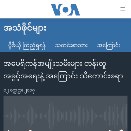
သုံး
ရ
လွယ်ကူ
အသံဖိုင်များ
မူလစာမျက်နှာ
စေ
မြန်မာ
ဗွီဒီယို ကြည့်ရှုရန်
သတင်းစာသား
အကြောင်း
သည့်
ကမ္ဘာ့သတင်းများ
Link
အမေရိကန်အမျိုးသမီးများ တန်းတူ
ဗွီဒီယို
နိုင်ငံတကာ
များ
သတင်းလွတ်လပ်ခွင့်
အမေရိကန်
အခွင့်အရေးနဲ့ အကြောင်း သိကောင်းစရာ
ပင်မ
ရပ်ဝန်းတခု လမ်းတခု အလွန်
တရုတ်
အကြောင်းအရာ
၀၂ စက္တင္ဘာ၊ ၂၀၁၇
သို့
အင်္ဂလိပ်စာလေ့လာမယ်
အစ္စရေး-ပါလက်စတိုင်း
ကျော်
အပတ်စဉ်ကဏ္ဍများ
အမေရိကန်သုံးအီဒီယံ
ကြည့်
ရေဒီယိုနှင့်ရုပ်သံ အချက်အလက်များ
မကြေးမုံရဲ့ အင်္ဂလိပ်စာ
ရေဒီယို
ရန်
No media source currently available
ပင်မ
ရေဒီယို/တီဗွီအစီအစဉ်
ရုပ်ရှင်ထဲက အင်္ဂလိပ်စာ
တီဗွီ