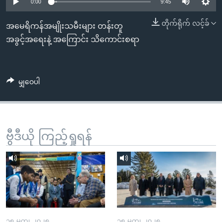
အ
0:00
9:45
သုတပဒေသာ အင်္ဂလိပ်စာ
ညွန်း
Learning English
တိုက်ရိုက် လင့်ခ်
အမေရိကန်အမျိုးသမီးများ တန်းတူ
စာမျက်နှာ
အခွင့်အရေးနဲ့ အကြောင်း သိကောင်းစရာ
သို့
ဗွီအိုအေ လူမှုကွန်ယက်များ
ကျော်
ကြည့်
မျှဝေပါ
ရန်
ဘာသာစကားများ
ရှာဖွေ
ရန်
နေရာ
ဗွီဒီယို ကြည့်ရှုရန်
သို့
ကျော်
ရန်
၁၅ မတ္၊ ၂၀၂၅
၁၅ မတ္၊ ၂၀၂၅