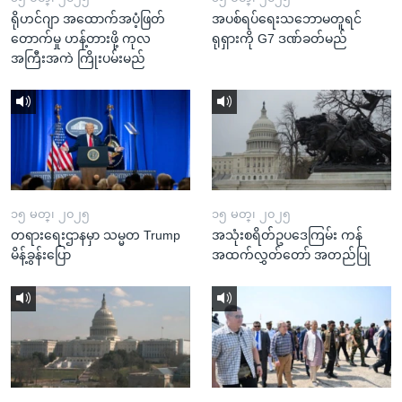
ရိုဟင်ဂျာ အထောက်အပံ့ဖြတ်
အပစ်ရပ်ရေးသဘောမတူရင်
တောက်မှု ဟန့်တားဖို့ ကုလ
ရုရှားကို G7 ဒဏ်ခတ်မည်
အကြီးအကဲ ကြိုးပမ်းမည်
၁၅ မတ္၊ ၂၀၂၅
၁၅ မတ္၊ ၂၀၂၅
တရားရေးဌာနမှာ သမ္မတ Trump
အသုံးစရိတ်ဥပဒေကြမ်း ကန်
မိန့်ခွန်းပြော
အထက်လွှတ်တော် အတည်ပြု