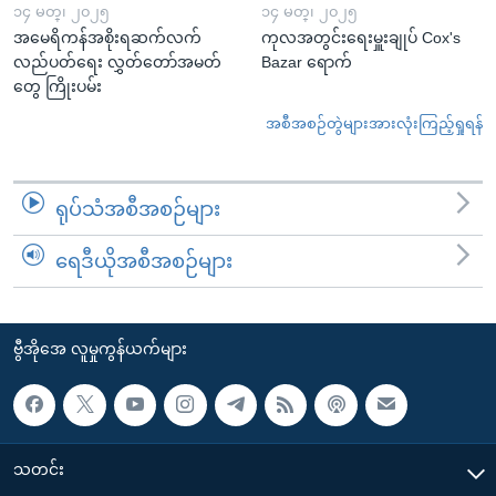
၁၄ မတ္၊ ၂၀၂၅
၁၄ မတ္၊ ၂၀၂၅
အမေရိကန်အစိုးရဆက်လက်
ကုလအတွင်းရေးမှူးချုပ် Cox's
လည်ပတ်ရေး လွှတ်တော်အမတ်
Bazar ရောက်
တွေ ကြိုးပမ်း
အစီအစဉ်တွဲများအားလုံးကြည့်ရှုရန်
ရုပ်သံအစီအစဉ်များ
ရေဒီယိုအစီအစဉ်များ
ဗွီအိုအေ လူမှုကွန်ယက်များ
သတင်း