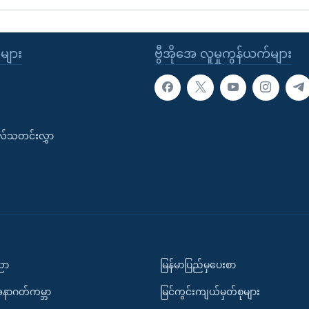
ုများ
ဗွီအိုအေ လူမှုကွန်ယက်များ
းလ်သတင်းလွှာ
ပညာ
မြန်မာပြည်မှပေးစာ
အနာဂတ်ကမ္ဘာ
မြင်ကွင်းကျယ်မှတ်စုများ