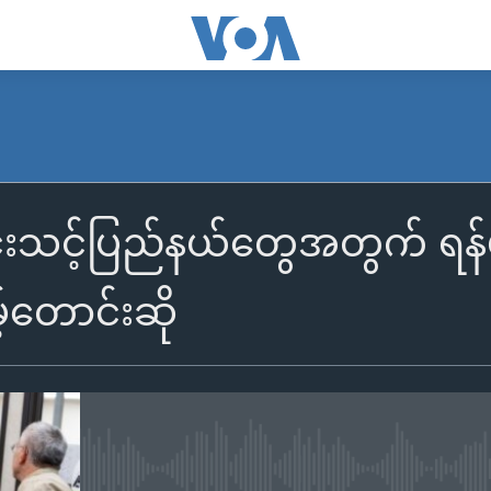
င်းသင့်ပြည်နယ်တွေအတွက် ရန်ပု
တောင်းဆို
No media source currently availa