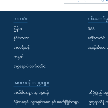
သတင်း
၀န်ဆောင်မှ
မြန်မာ
RSS
နိုင်ငံတကာ
ပေါ့ဒ်ကတ်စ်
အမေရိကန်
နေ့စဉ်အီးမေ
တရုတ်
အစ္စရေး-ပါလက်စတိုင်း
အပတ်စဉ်ကဏ္ဍများ
အယ်ဒီတာနဲ့ ဆွေးနွေးခန်း
သိပ္ပံနဲ့နည်း
ဒီမိုကရေစီ၊ လူ့အခွင့်အရေးနှင့် ခေတ်ပြိုင်ကမ္ဘာ
ဥတုရာသီနဲ့ 