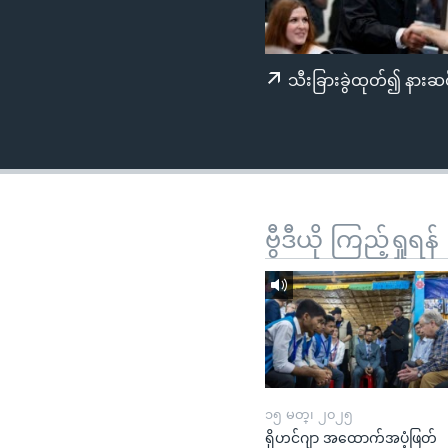
သုတပဒေသာ အင်္ဂလိပ်စာ
အ
ညွန်း
စာမျက်နှာ
သီးခြားခွဲထုတ်၍ နားဆင
သို့
ကျော်
ကြည့်
ရန်
ရှာဖွေ
ရန်
ဗွီဒီယို ကြည့်ရှုရန်
နေရာ
သို့
ကျော်
ရန်
၁၅ မတ္၊ ၂၀၂၅
ရိုဟင်ဂျာ အထောက်အပံ့ဖြတ်