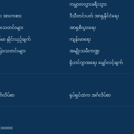
ကမ္ဘာတလွှားခရီးသွား
း အားကစား
ဒီသီတင်းပတ် အာရှနိုင်ငံရေး
ားသတင်းများ
အာရှစီးပွားရေး
်မာ နှိုင်းယှဉ်ချက်
ကျန်းမာရေး
ပြားသတင်းများ
အမျိုးသမီးကဏ္ဍ
ရိုဟင်ဂျာအရေး မျှော်လင့်ချက်
်္ဂလိပ်စာ
ရုပ်ရှင်ထဲက အင်္ဂလိပ်စာ
၀-၁၀း၀၀