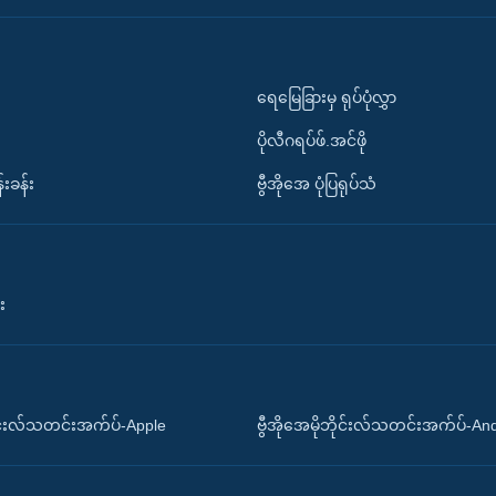
ရေမြေခြားမှ ရုပ်ပုံလွှာ
ပိုလီဂရပ်ဖ်.အင်ဖို
်းခန်း
ဗွီအိုအေ ပုံပြရုပ်သံ
း
ိုင်းလ်သတင်းအက်ပ်-Apple
ဗွီအိုအေမိုဘိုင်းလ်သတင်းအက်ပ်-An