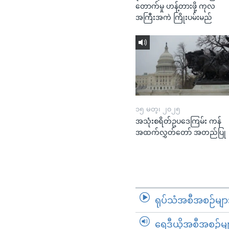
တောက်မှု ဟန့်တားဖို့ ကုလ
အကြီးအကဲ ကြိုးပမ်းမည်
၁၅ မတ္၊ ၂၀၂၅
အသုံးစရိတ်ဥပဒေကြမ်း ကန်
အထက်လွှတ်တော် အတည်ပြု
ရုပ်သံအစီအစဉ်မျာ
ရေဒီယိုအစီအစဉ်မျ