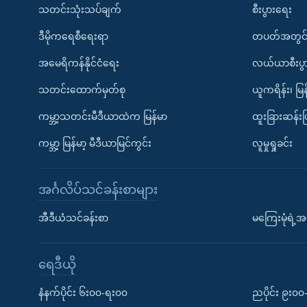
သတင်းသုံးသပ်ချက်
စီးပွားရေး
ဒီမိုကရေစီရေးရာ
တပတ်အတွင်
အမေရိကန်နိုင်ငံရေး
လယ်ယာစီးပွ
သတင်းထောက်မှတ်စု
ယူကရိန်း၊ မြန
ကမ္ဘာ့သတင်းမီဒီယာထဲက မြန်မာ
ထူးခြားဆန်း
ကမ္ဘာ့ မြန်မာ့ မီဒီယာမြင်ကွင်း
လူမှုရှုခင်း
အင်္ဂလိပ်သင်ခန်းစာများ
အီဒီယံသင်ခန်းစာ
မကြေးမုံရဲ့အင
ရေဒီယို
နံနက်ပိုင်း ၆း၀၀-ရး၀၀
ညပိုင်း ၉း၀