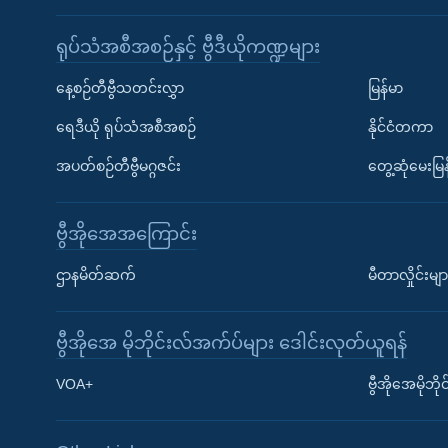
ရုပ်သံအစီအစဉ်နှင့် ဗွီဒီယိုကဏ္ဍများ
နေ့စဉ်တီဗွီသတင်းလွှာ
မြန်မာ
ရေဒီယို ရုပ်သံအစီအစဉ်
နိုင်ငံတကာ
အပတ်စဉ်တီဗွီမဂ္ဂဇင်း
တွေ့ဆုံမေးမြန
ဗွီအိုအေအကြောင်း
ဌာနမိတ်ဆက်
မီတာလှိုင်းမျာ
ဗွီအိုအေ မိုဘိုင်းလ်အက်ပ်များ ဒေါင်းလုတ်ယူရန်
Learning English
VOA+
ဗွီအိုအေမိုဘ
ဗွီအိုအေ လူမှုကွန်ယက်များ