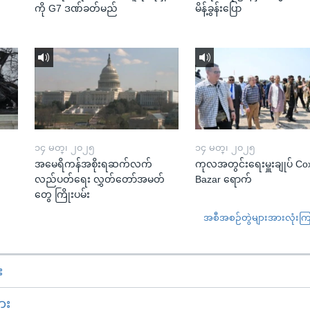
ကို G7 ဒဏ်ခတ်မည်
မိန့်ခွန်းပြော
၁၄ မတ္၊ ၂၀၂၅
၁၄ မတ္၊ ၂၀၂၅
အမေရိကန်အစိုးရဆက်လက်
ကုလအတွင်းရေးမှူးချုပ် Co
လည်ပတ်ရေး လွှတ်တော်အမတ်
Bazar ရောက်
တွေ ကြိုးပမ်း
အစီအစဉ်တွဲများအားလုံးကြည့
း
ား