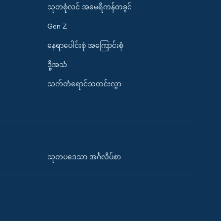
သုတစုံလင် အမေရိကန်တခွင်
Gen Z
နေရာပေါင်းစုံ အကြောင်းစုံ
ဒို့အသံ
သက်တံရောင်သတင်းလွှာ
သုတပဒေသာ အင်္ဂလိပ်စာ