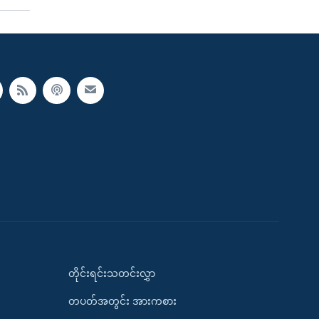
တိုင်းရင်းသတင်းလွှာ
တပတ်အတွင်း အားကစား