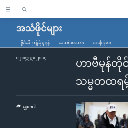
သုံး
ရ
ရှာဖွေ
လွယ်ကူ
မူလစာမျက်နှာ
အသံဖိုင်များ
ရ
စေ
မြန်မာ
လာ
ဗွီဒီယို ကြည့်ရှုရန်
သတင်းစာသား
အကြောင်း
သည့်
ဒ်
ကမ္ဘာ့သတင်းများ
Link
ဗွီဒီယို
နိုင်ငံတကာ
၀၂ စက္တင္ဘာ၊ ၂၀၁၇
ဟာဗီမုန်တို
များ
သတင်းလွတ်လပ်ခွင့်
အမေရိကန်
ပင်မ
ရပ်ဝန်းတခု လမ်းတခု အလွန်
တရုတ်
သမ္မတထရမ့်
အကြောင်းအရာ
အင်္ဂလိပ်စာလေ့လာမယ်
အစ္စရေး-ပါလက်စတိုင်း
သို့
အပတ်စဉ်ကဏ္ဍများ
အမေရိကန်သုံးအီဒီယံ
ကျော်
ကြည့်
မျှဝေပါ
ရေဒီယိုနှင့်ရုပ်သံ အချက်အလက်များ
မကြေးမုံရဲ့ အင်္ဂလိပ်စာ
ရေဒီယို
ရန်
ရေဒီယို/တီဗွီအစီအစဉ်
ရုပ်ရှင်ထဲက အင်္ဂလိပ်စာ
တီဗွီ
ပင်မ