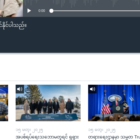
0:00
်နိုင်ပါသည်။
၁၅ မတ္၊ ၂၀၂၅
၁၅ မတ္၊ ၂၀၂၅
အပစ်ရပ်ရေးသဘောမတူရင် ရုရှား
တရားရေးဌာနမှာ သမ္မတ T