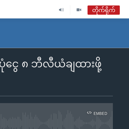
တိုက်ရိုက်
ဗွီအိုအေ မြန်မာညချမ်း
တိုက်ရိုက်ထုတ်လွှင့်မှု
အစီအစဉ်များ
ံငွေ ၈ ဘီလီယံချထားဖို့
ဗွီအိုအေ မြန်မာညချမ်း
ရေဒီယိုတိုက်ရိုက်နားဆင်ရန်
EMBED
ble