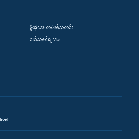
ဗွီအိုအေ တမိနစ်သတင်း
နော်သဇင်ရဲ့ Vlog
droid