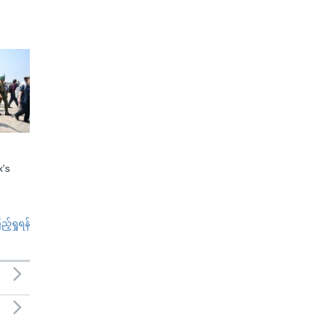
x's
်ရှုရန်