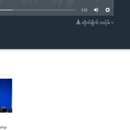
1:22
တိုက်ရိုက် လင့်ခ်
EMBED
rump