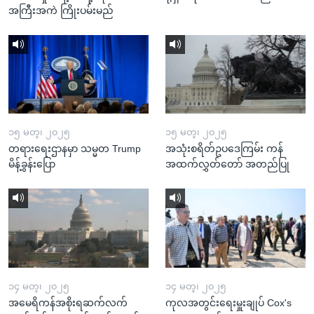
အကြီးအကဲ ကြိုးပမ်းမည်
၁၅ မတ္၊ ၂၀၂၅
၁၅ မတ္၊ ၂၀၂၅
တရားရေးဌာနမှာ သမ္မတ Trump
အသုံးစရိတ်ဥပဒေကြမ်း ကန်
မိန့်ခွန်းပြော
အထက်လွှတ်တော် အတည်ပြု
၁၄ မတ္၊ ၂၀၂၅
၁၄ မတ္၊ ၂၀၂၅
အမေရိကန်အစိုးရဆက်လက်
ကုလအတွင်းရေးမှူးချုပ် Cox's