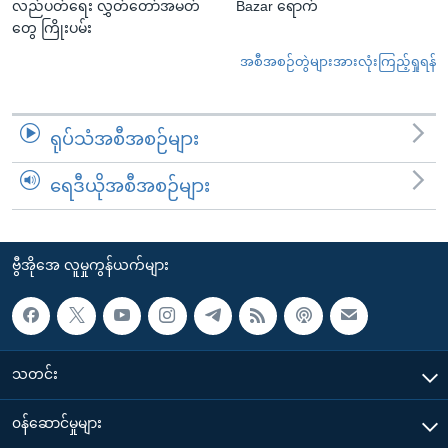
လည်ပတ်ရေး လွှတ်တော်အမတ်
Bazar ရောက်
တွေ ကြိုးပမ်း
အစီအစဉ်တွဲများအားလုံးကြည့်ရှုရန်
ရုပ်သံအစီအစဉ်များ
ရေဒီယိုအစီအစဉ်များ
ဗွီအိုအေ လူမှုကွန်ယက်များ
သတင်း
၀န်ဆောင်မှုများ