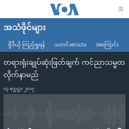
သုံး
ရ
လွယ်ကူ
အသံဖိုင်များ
မူလစာမျက်နှာ
စေ
မြန်မာ
ဗွီဒီယို ကြည့်ရှုရန်
သတင်းစာသား
အကြောင်း
သည့်
ကမ္ဘာ့သတင်းများ
Link
တရားရုံးချုပ်ဆုံးဖြတ်ချက် ကင်ညာသမ္မတ
ဗွီဒီယို
နိုင်ငံတကာ
များ
သတင်းလွတ်လပ်ခွင့်
အမေရိကန်
လိုက်နာမည်
ပင်မ
ရပ်ဝန်းတခု လမ်းတခု အလွန်
တရုတ်
အကြောင်းအရာ
၀၃ စက္တင္ဘာ၊ ၂၀၁၇
သို့
အင်္ဂလိပ်စာလေ့လာမယ်
အစ္စရေး-ပါလက်စတိုင်း
ကျော်
အပတ်စဉ်ကဏ္ဍများ
အမေရိကန်သုံးအီဒီယံ
ကြည့်
ရေဒီယိုနှင့်ရုပ်သံ အချက်အလက်များ
မကြေးမုံရဲ့ အင်္ဂလိပ်စာ
ရေဒီယို
ရန်
No media source currently available
ပင်မ
ရေဒီယို/တီဗွီအစီအစဉ်
ရုပ်ရှင်ထဲက အင်္ဂလိပ်စာ
တီဗွီ