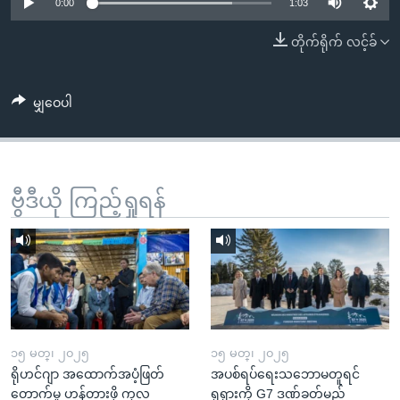
အ
0:00
1:03
သုတပဒေသာ အင်္ဂလိပ်စာ
ညွန်း
Learning English
တိုက်ရိုက် လင့်ခ်
စာမျက်နှာ
သို့
ဗွီအိုအေ လူမှုကွန်ယက်များ
ကျော်
မျှဝေပါ
ကြည့်
ရန်
ဘာသာစကားများ
ရှာဖွေ
ဗွီဒီယို ကြည့်ရှုရန်
ရန်
နေရာ
သို့
ကျော်
ရန်
၁၅ မတ္၊ ၂၀၂၅
၁၅ မတ္၊ ၂၀၂၅
ရိုဟင်ဂျာ အထောက်အပံ့ဖြတ်
အပစ်ရပ်ရေးသဘောမတူရင်
တောက်မှု ဟန့်တားဖို့ ကုလ
ရုရှားကို G7 ဒဏ်ခတ်မည်