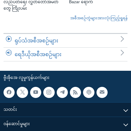
လည်ပတ်ရေး လွှတ်တော်အမတ်
Bazar ရောက်
တွေ ကြိုးပမ်း
အစီအစဉ်တွဲများအားလုံးကြည့်ရှုရန်
ရုပ်သံအစီအစဉ်များ
ရေဒီယိုအစီအစဉ်များ
ဗွီအိုအေ လူမှုကွန်ယက်များ
သတင်း
၀န်ဆောင်မှုများ