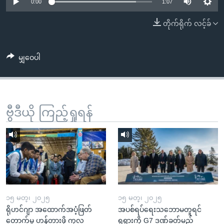
အ
0:00
1:07
သုတပဒေသာ အင်္ဂလိပ်စာ
ညွန်း
Learning English
တိုက်ရိုက် လင့်ခ်
စာမျက်နှာ
သို့
ဗွီအိုအေ လူမှုကွန်ယက်များ
ကျော်
မျှဝေပါ
ကြည့်
ရန်
ဘာသာစကားများ
ရှာဖွေ
ဗွီဒီယို ကြည့်ရှုရန်
ရန်
နေရာ
သို့
ကျော်
ရန်
၁၅ မတ္၊ ၂၀၂၅
၁၅ မတ္၊ ၂၀၂၅
ရိုဟင်ဂျာ အထောက်အပံ့ဖြတ်
အပစ်ရပ်ရေးသဘောမတူရင်
တောက်မှု ဟန့်တားဖို့ ကုလ
ရုရှားကို G7 ဒဏ်ခတ်မည်