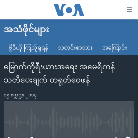
သုံး
ရ
လွယ်ကူ
အသံဖိုင်များ
မူလစာမျက်နှာ
စေ
မြန်မာ
ဗွီဒီယို ကြည့်ရှုရန်
သတင်းစာသား
အကြောင်း
သည့်
ကမ္ဘာ့သတင်းများ
Link
မြောက်ကိုရီးယားအရေး အမေရိကန်
ဗွီဒီယို
နိုင်ငံတကာ
များ
သတင်းလွတ်လပ်ခွင့်
အမေရိကန်
သတိပေးချက် တရုတ်ဝေဖန်
ပင်မ
ရပ်ဝန်းတခု လမ်းတခု အလွန်
တရုတ်
အကြောင်းအရာ
၀၅ စက္တင္ဘာ၊ ၂၀၁၇
သို့
အင်္ဂလိပ်စာလေ့လာမယ်
အစ္စရေး-ပါလက်စတိုင်း
ကျော်
အပတ်စဉ်ကဏ္ဍများ
အမေရိကန်သုံးအီဒီယံ
ကြည့်
ရေဒီယိုနှင့်ရုပ်သံ အချက်အလက်များ
မကြေးမုံရဲ့ အင်္ဂလိပ်စာ
ရေဒီယို
ရန်
No media source currently available
ပင်မ
ရေဒီယို/တီဗွီအစီအစဉ်
ရုပ်ရှင်ထဲက အင်္ဂလိပ်စာ
တီဗွီ