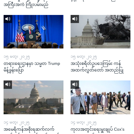
အကြီးအကဲ ကြိုးပမ်းမည်
၁၅ မတ္၊ ၂၀၂၅
၁၅ မတ္၊ ၂၀၂၅
တရားရေးဌာနမှာ သမ္မတ Trump
အသုံးစရိတ်ဥပဒေကြမ်း ကန်
မိန့်ခွန်းပြော
အထက်လွှတ်တော် အတည်ပြု
၁၄ မတ္၊ ၂၀၂၅
၁၄ မတ္၊ ၂၀၂၅
အမေရိကန်အစိုးရဆက်လက်
ကုလအတွင်းရေးမှူးချုပ် Cox's